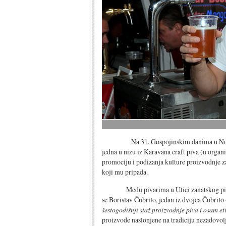
Na 31. Gospojinskim danima u Novom Beč
jedna u nizu iz Karavana craft piva (u orga
promociju i podizanja kulture proizvodnje z
koji mu pripada.
Među pivarima u Ulici zanatskog piva, ra
se Borislav Čubrilo, jedan iz dvojca Čubrilo
šestogodišnji staž proizvodnje piva i osam eti
proizvode naslonjene na tradiciju nezadov