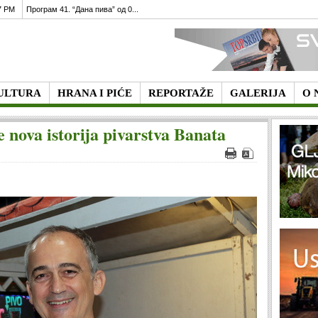
7 PM
Програм 41. “Дана пива” од 0...
ULTURA
HRANA I PIĆE
REPORTAŽE
GALERIJA
O 
e nova istorija pivarstva Banata