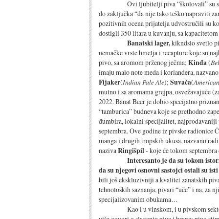
Ovi ljubitelji piva “školovali” su se kroz 
do zaključka “da nije tako teško napraviti za
pozitivnih ocena prijatelja udvostručili su k
dostigli 350 litara u kuvanju, sa kapacitetom
Banatski lager,
kikndslo svetlo pi
nemačke vrste hmelja i recapture koje su na
pivo, sa aromom prženog ječma;
Kinđa
(
Be
imaju malo note meda i koriandera, nazvano p
Fijaker
(
Indian Pale Ale
);
Suvača
(
American
mutno i sa aromama grejpa, osvežavajuće (z
2022. Banat Beer je dobio specijalno priznan
“tamburica” budneva koje se prethodno zape
đumbira, lokalni specijalitet, najprodavaniji
septembra. Ove godine iz pivske radionice Č
manga i drugih tropskih ukusa, nazvano radi
naziva
Ringišpil
- koje će tokom septembra do
Interesanto je da su tokom istor
da su njegovi osnovni sastojci ostali su isti
bili još ekskluzivniji a kvalitet zanatskih pi
tehnoloških saznanja, pivari “uče” i na, za
specijalizovanim obukama…
Kao i u vinskom, i u pivskom sektoru sve
više govori o slaganju piva i hrane: pivo sti