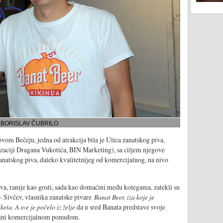
BORISLAV ČUBRILO
eju, jedna od atrakcija bila je Ulica zanatskog piva,
nizaciji Dragana Vukotića, BIN Marketing), sa ciljem njegove
anatskog piva, daleko kvalitetnijeg od komercijalnog, na nivo
nije kao gosti, sada kao domaćini među kolegama, zatekli su
 - Sivčev, vlasnika zanatske pivare
Banat Beer, iza koje je
keta. A sve je počelo iz želje
da u sred Banata predstave svoje
oljni komercijalnom ponudom.