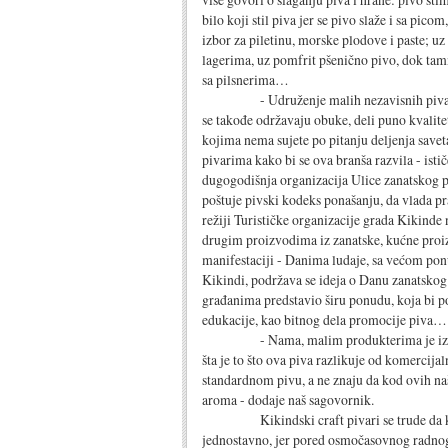
bilo koji stil piva jer se pivo slaže i sa pico
izbor za piletinu, morske plodove i paste; uz
lagerima, uz pomfrit pšenično pivo, dok tamni
sa pilsnerima…
- Udruženje malih nezavisnih pivar
se takođe održavaju obuke, deli puno kvalit
kojima nema sujete po pitanju deljenja savet
pivarima kako bi se ova branša razvila - ist
dugogodišnja organizacija Ulice zanatskog piv
poštuje pivski kodeks ponašanju, da vlada p
režiji Turističke organizacije grada Kikinde
drugim proizvodima iz zanatske, kućne proiz
manifestaciji - Danima ludaje, sa većom ponu
Kikindi, podržava se ideja o Danu zanatskog 
građanima predstavio širu ponudu, koja bi 
edukacije, kao bitnog dela promocije piva…
- Nama, malim produkterima je izuzetno
šta je to što ova piva razlikuje od komercijaln
standardnom pivu, a ne znaju da kod ovih n
aroma - dodaje naš sagovornik.
Kikindski craft pivari se trude da kroz 
jednostavno, jer pored osmočasovnog radnog 