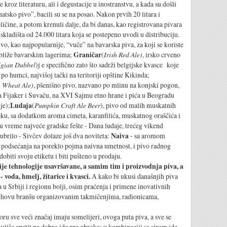
literaturu, ali i degustacije u inostranstvu, a kada su došli
natsko pivo”, bacili su se na posao. Nakon prvih 20 litara i
oličine, a potom krenuli dalje, da bi danas, kao registrovana pivara
 skladišta od 24.000 litara koja se postepeno uvodi u distribuciju.
vo, kao najpopularnije, “vuče” na bavarska piva, za koji se koriste
jbliže bavarskim lagerima;
Graničar
(
Irish Red Ale)
, irsko crveno
lgian Dubbel
)j e specifično zato što sadrži belgijske kvasce koje
o humci, najvišoj tački na teritoriji opštine Kikinda;
 Wheat Ale)
, pšenišno pivo, nazvano po mlinu na konjski pogon,
a Fijaker i Suvaču, na XVI Sajmu etno hrane i pića u Beogradu
je);
Ludaja
(
Pumpkin Craft Ale Beer
), pivo od malih muskatnih
ku, sa dodatkom aroma cimeta, karanfilića, muskatnog oraščića i
 u vreme najveće gradske fešte - Dana ludaje, trećeg vikend
ubrilo - Sivčev dolaze još dva noviteta:
Naiva
- sa aromom
 podsećanja na poreklo pojma naivna umetnost, i pivo radnog
biti svoju etiketu i biti pušteno u prodaju.
ije tehnologije usavršavane, a samim tim i proizvodnja piva, a
 - voda, hmelj, žitarice i kvasci
.
A kako bi ukusi današnjih piva
va u Srbiji i regionu bolji, osim praćenja i primene inovativnih
 njihovu branšu organizovanim takmičenjima, radionicama,
 veći značaj imaju somelijeri, ovoga puta piva, a sve se
muliše apetit pa dobro ide pre obroka; u kombinaciji sa sirom ide