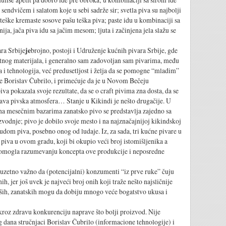
m, sendvičem i salatom koje u sebi sadrže sir; svetla piva su najbolji
 teške kremaste sosove pašu teška piva; paste idu u kombinaciji sa
ja, jača piva idu sa jačim mesom; ljuta i začinjena jela slažu se
a Srbije
je
brojno, postoji i Udruženje kućnih pivara Srbije, gde
etnog materijala, i generalno sam zadovoljan sam pivarima, među
a i tehnologija, već predusetljost i želja da se pomogne “mladim”
iče Borislav Čubrilo, i primećuje da je u Novom Bečeju
a pokazala svoje rezultate, da se o craft pivima zna dosta, da se
rava pivska atmosfera… Stanje u Kikindi je nešto drugačije. U
 na mesečnim bazarima zanatsko pivo se predstavlja zajedno sa
vodnje; pivo je dobilo svoje mesto i na najznačajnijoj kikindskoj
dom piva, posebno onog od ludaje. Iz, za sada, tri kućne pivare u
piva u ovom gradu, koji bi okupio veći broj istomišljenika a
pomogla razumevanju koncepta ove produkcije i neposredne
 važno da (potencijalni) konzumenti “iz prve ruke” čuju
ih, jer još uvek je najveći broj onih koji traže nešto najsličnije
aših, zanatskih mogu da dobiju mnogo veće bogatstvo ukusa i
zdravu konkurenciju naprave što bolji proizvod. Nije
dana stručnjaci Borislav Čubrilo (informacione tehnologije) i