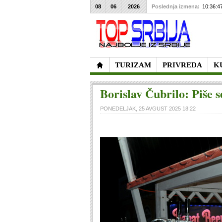
08
06
2026
Poslednja izmena:
10:36:4
TURIZAM
PRIVREDA
K
Borislav Čubrilo: Piše s
PONEDELJAK, 25 AVGUST 2025 18:22