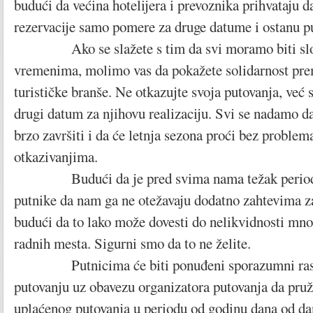
budući da većina hotelijera i prevoznika prihvataju d
rezervacije samo pomere za druge datume i ostanu p
Ako se slažete s tim da svi moramo biti slož
vremenima, molimo vas da pokažete solidarnost pre
turističke branše. Ne otkazujte svoja putovanja, već 
drugi datum za njihovu realizaciju. Svi se nadamo da
brzo završiti i da će letnja sezona proći bez problem
otkazivanjima.
Budući da je pred svima nama težak period,
putnike da nam ga ne otežavaju dodatno zahtevima z
budući da to lako može dovesti do nelikvidnosti mno
radnih mesta. Sigurni smo da to ne želite.
Putnicima će biti ponuđeni sporazumni raski
putovanju uz obavezu organizatora putovanja da pruž
uplaćenog putovanja u periodu od godinu dana od da