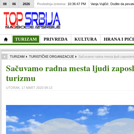
08
06
2026
Poslednja izmena:
10:36:47 PM
Vanja Vujičić: Dođite da pevat
TURIZAM
PRIVREDA
KULTURA
HRANA I PIĆ
TURIZAM
TURISTIČKE ORGANIZACIJE
Sačuvamo radna mesta ljudi zaposleni
Sačuvamo radna mesta ljudi zaposl
turizmu
UTORAK, 17 MART 2020 09:13