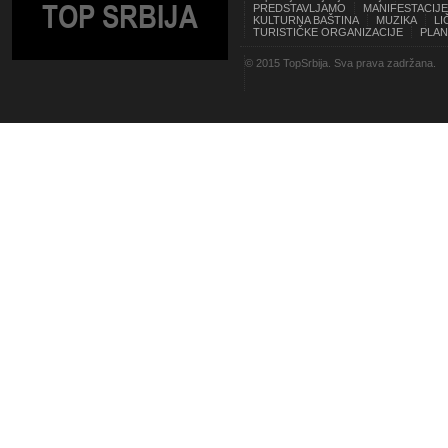
TOP SRBIJA
PREDSTAVLJAMO
MANIFESTACIJE
KULTURNA BAŠTINA
MUZIKA
LI
TURISTIČKE ORGANIZACIJE
PLAN
© 2015 TopSrbija. Sva prava zadržana.