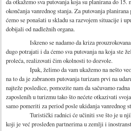
da otkažemo sva putovanja koja su planirana do 15. 
okončanja vanrednog stanja. Za putovanja planirana
ćemo se ponašati u skladu sa razvojem situacije i u
dobijali od nadležnih organa.
Iskreno se nadamo da kriza prouzrokovana k
dugo potrajati i da ćemo sva putovanja na koja ste že
proleća, realizovati čim okolnosti to dozvole.
Ipak, želimo da vam ukažemo na nešto veom
na to da je zabranom putovanja turizam prvi na udaru,
najteže posledice, pomozite nam da sačuvamo radna 
zaposlenih u turizmu tako što nećete otkazivati svoja
samo pomeriti za period posle ukidanja vanrednog st
Turistički radnici će učiniti sve što je u njih
koji je već prosleđen partnerima u zemlji i inostran