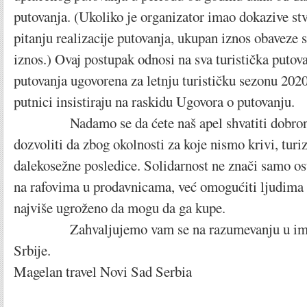
putovanja. (Ukoliko je organizator imao dokazive st
pitanju realizacije putovanja, ukupan iznos obaveze 
iznos.) Ovaj postupak odnosi na sva turistička putova
putovanja ugovorena za letnju turističku sezonu 202
putnici insistiraju na raskidu Ugovora o putovanju.
Nadamo se da ćete naš apel shvatiti dobrona
dozvoliti da zbog okolnosti za koje nismo krivi, turi
dalekosežne posledice. Solidarnost ne znači samo os
na rafovima u prodavnicama, već omogućiti ljudima č
najviše ugroženo da mogu da ga kupe.
Zahvaljujemo vam se na razumevanju u ime tu
Srbije.
Magelan travel Novi Sad Serbia