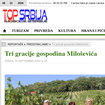
08
10
2026
Poslednja izmena:
06:24:31 PM
Carska bara je zaista carska
TURIZAM
PRIVREDA
KULTURA
HRANA I PIĆ
REPORTAŽE
PREDSTAVLJAMO
Tri gracije gospodina Miloševića
Tri gracije gospodina Miloševića
SREDA, 23 SEPTEMBAR 2020 11:33