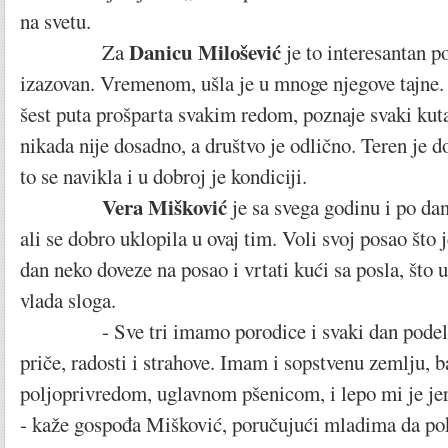
na svetu.
Danicu Milošević
Za
je to interesantan po
izazovan. Vremenom, ušla je u mnoge njegove tajne.
šest puta prošparta svakim redom, poznaje svaki ku
nikada nije dosadno, a društvo je odlično. Teren je d
to se navikla i u dobroj je kondiciji.
Vera Mišković
je sa svega godinu i po da
ali se dobro uklopila u ovaj tim. Voli svoj posao što j
dan neko doveze na posao i vrtati kući sa posla, što u
vlada sloga.
- Sve tri imamo porodice i svaki dan podeli
priče, radosti i strahove. Imam i sopstvenu zemlju, 
poljoprivredom, uglavnom pšenicom, i lepo mi je je
- kaže gospođa Mišković, poručujući mladima da po