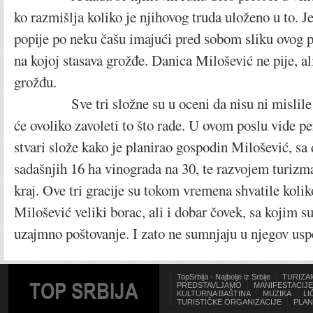
ko razmišlja koliko je njihovog truda uloženo u to. J
popije po neku čašu imajući pred sobom sliku ovog 
na kojoj stasava grožđe. Danica Milošević ne pije, al
grožđu.
Sve tri složne su u oceni da nisu ni mislile da
će ovoliko zavoleti to što rade. U ovom poslu vide pe
stvari slože kako je planirao gospodin Milošević, sa
sadašnjih 16 ha vinograda na 30, te razvojem turizma
kraj. Ove tri gracije su tokom vremena shvatile koli
Milošević veliki borac, ali i dobar čovek, sa kojim su
uzajmno poštovanje. I zato ne sumnjaju u njegov usp
TopSrbija - Najbolje iz Srbije
TURIZA
TOP SRBIJA
PREDSTAVLJAMO
MANIFESTACIJE
KULTURNA BAŠTINA
MUZIKA
LI
TURISTIČKE ORGANIZACIJE
PLAN