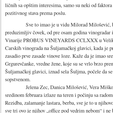
ličnih sa opštim interesima, samo su neki od faktora 
pozitivnog stava prema poslu.
Sve to imao je u vidu Milorad Milošević, b
preduzimljiv čovek, od pre osam godina vinogradar i 
Vinarije PROBUS VINEYARDS CCLXXX u Veliki
Carskih vinograda na Šuljamačkoj glavici, kada je 
zasadio prve zasade vinove loze. Kaže da je imao sre
Grgurevčanke, vredne žene, koje su se vrlo brzo pr
Šuljamačkoj glavici, iznad sela Šuljma, počele da s
sopstvenom.
Jelena Zec, Danica Milošević, Vera Miškovi
sredinom februara izlaze na teren i počinju sa radom
Rezidba, zalamanje lastara, berba, sve je to u njih
sve tri ovo je njihov „office pod vedrim nebom“ i ne 