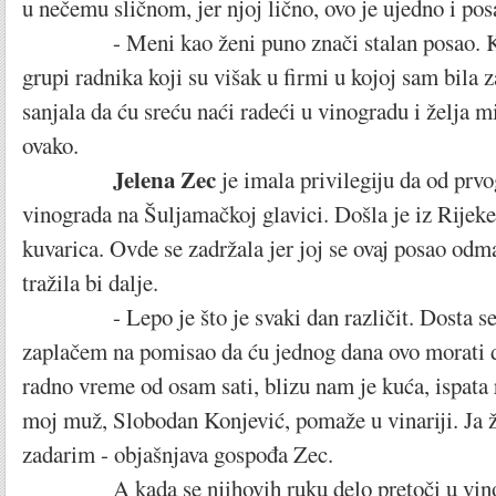
u nečemu sličnom, jer njoj lično, ovo je ujedno i pos
- Meni kao ženi puno znači stalan posao. Ka
grupi radnika koji su višak u firmi u kojoj sam bila 
sanjala da ću sreću naći radeći u vinogradu i želja m
ovako.
Jelena Zec
je imala privilegiju da od prvo
vinograda na Šuljamačkoj glavici. Došla je iz Rijeke
kuvarica. Ovde se zadržala jer joj se ovaj posao odm
tražila bi dalje.
- Lepo je što je svaki dan različit. Dosta se r
zaplačem na pomisao da ću jednog dana ovo morati
radno vreme od osam sati, blizu nam je kuća, ispata 
moj muž, Slobodan Konjević, pomaže u vinariji. Ja 
zadarim - objašnjava gospođa Zec.
A kada se njihovih ruku delo pretoči u vino i