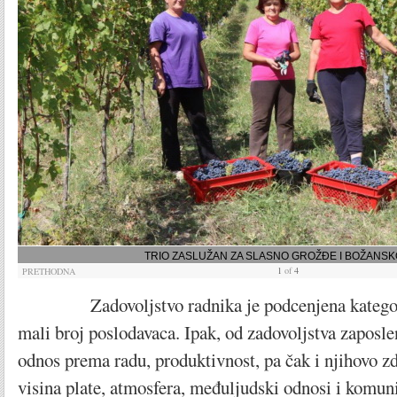
TRIO ZASLUŽAN ZA SLASNO GROŽĐE I BOŽANSK
1
of
4
PRETHODNA
Zadovoljstvo radnika je podcenjena kategorij
mali broj poslodavaca. Ipak, od zadovoljstva zaposle
odnos prema radu, produktivnost, pa čak i njihovo zd
visina plate, atmosfera, međuljudski odnosi i komun