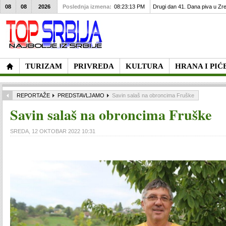
08
08
2026
Poslednja izmena:
08:23:13 PM
Drugi dan 41. Dana piva u Zre
TURIZAM
PRIVREDA
KULTURA
HRANA I PIĆ
REPORTAŽE
PREDSTAVLJAMO
Savin salaš na obroncima Fruške
Savin salaš na obroncima Fruške
SREDA, 12 OKTOBAR 2022 10:31