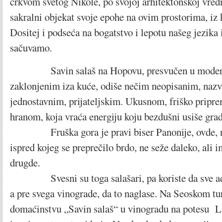
crkvom svetog Nikole, po svojoj arhitektonskoj vredn
sakralni objekat svoje epohe na ovim prostorima, iz
Dositej i podseća na bogatstvo i lepotu našeg jezika 
sačuvamo.
Savin salaš na Hopovu, presvučen u moderno
zaklonjenim iza kuće, odiše nečim neopisanim, naz
jednostavnim, prijateljskim. Ukusnom, friško pri
hranom, koja vraća energiju koju bezdušni usiše grad
Fruška gora je pravi biser Panonije, ovde, na
ispred kojeg se preprečilo brdo, ne seže daleko, ali 
drugde.
Svesni su toga salašari, pa koriste da sve adu
a pre svega vinograde, da to naglase. Na Seoskom tu
domaćinstvu „Savin salaš“ u vinogradu na potesu L