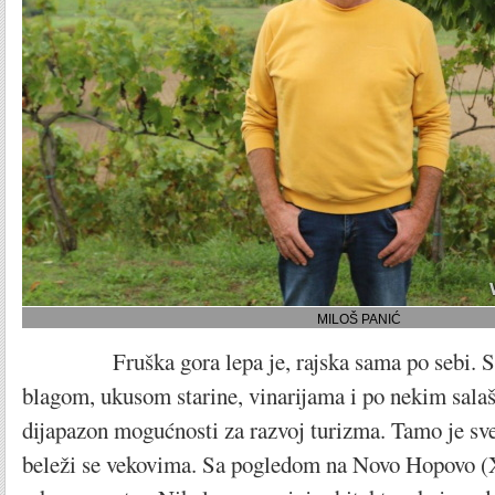
MILOŠ PANIĆ
Fruška gora lepa je, rajska sama po sebi. Sa
blagom, ukusom starine, vinarijama i po nekim sala
dijapazon mogućnosti za razvoj turizma. Tamo je sve
beleži se vekovima. Sa pogledom na Novo Hopovo (