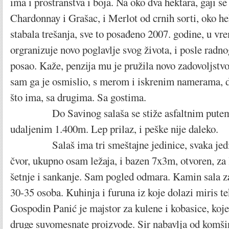
ima i prostranstva i boja. Na oko dva hektara, gaji 
Chardonnay i Grašac, i Merlot od crnih sorti, oko he
stabala trešanja, sve to posađeno 2007. godine, u v
orgranizuje novo poglavlje svog života, i posle radno
posao. Kaže, penzija mu je pružila novo zadovoljstvo
sam ga je osmislio, s merom i iskrenim namerama, d
što ima, sa drugima. Sa gostima.
Do Savinog salaša se stiže asfaltnim putem
udaljenim 1.400m. Lep prilaz, i peške nije daleko.
Salaš ima tri smeštajne jedinice, svaka jedin
čvor, ukupno osam ležaja, i bazen 7x3m, otvoren, za 
šetnje i sankanje. Sam pogled odmara. Kamin sala za
30-35 osoba. Kuhinja i furuna iz koje dolazi miris t
Gospodin Panić je majstor za kulene i kobasice, koje
druge suvomesnate proizvode. Sir nabavlja od komši