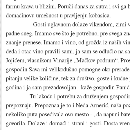
farmu krava u blizini. Poruči danas za sutra i svi ga 
domaćinovu umešnost u pravljenju kobasica.
- Gosti uglavnom dolaze vikendom, zimi vežu
padne sneg. Imamo sve što je potrebno, pre svega zna
znanje prenese. Imamo i vino, od grožđa iz naših vi
deda i otac vino pravili sami, ja sam se odlučio na 
Jojićem, vlasnikom Vinarije „Mačkov podrum“. Pros
gospodin Sava mi velikodušno pomogne oko prerade 
pitanju velike količine, tek za društvo, goste i kućne
godina i ja sam prezadovoljan - kaže gospodin Pani
Tu lakoću i potrebu za druženjem gospodina 
prepoznaju. Prepoznaa je to i Neda Arnerić, naša po
nekoliko puta posećivala ovo mesto - „da napuni bate
govorila. Dolaze i domaći i strani i gosti. Dosta vr