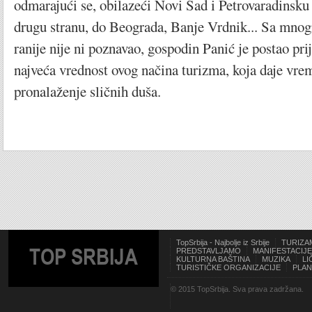
odmarajući se, obilazeći Novi Sad i Petrovaradinsku 
drugu stranu, do Beograda, Banje Vrdnik... Sa mnog
ranije nije ni poznavao, gospodin Panić je postao prija
najveća vrednost ovog načina turizma, koja daje vre
pronalaženje sličnih duša.
TopSrbija - Najbolje iz Srbije
TURIZA
TOP SRBIJA
PREDSTAVLJAMO
MANIFESTACIJE
KULTURNA BAŠTINA
MUZIKA
LI
TURISTIČKE ORGANIZACIJE
PLAN
© 2015 TopSrbija. Sva prava zadržana.