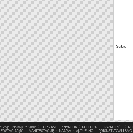
Svitac
pSrbija - Najbolje iz Srbije
TURIZAM
PRIVREDA
KULTURA
HRANA I PIĆE
RE
REDSTAVLJAMO
MANIFESTACIJE
NAJAVA
AKTUELNO
PRISUSTVOVALI SMO