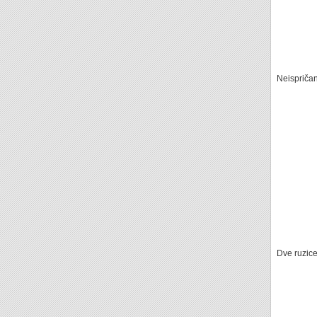
Neispriča
Dve ruzic