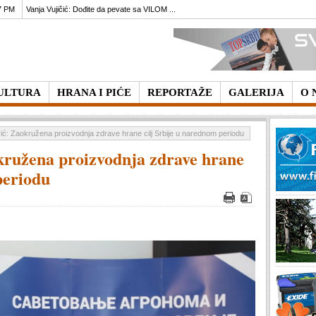
7 PM
Vanja Vujičić: Dođite da pevate sa VILOM ...
ULTURA
HRANA I PIĆE
REPORTAŽE
GALERIJA
O 
ć: Zaokružena proizvodnja zdrave hrane cilj Srbije u narednom periodu
kružena proizvodnja zdrave hrane
periodu