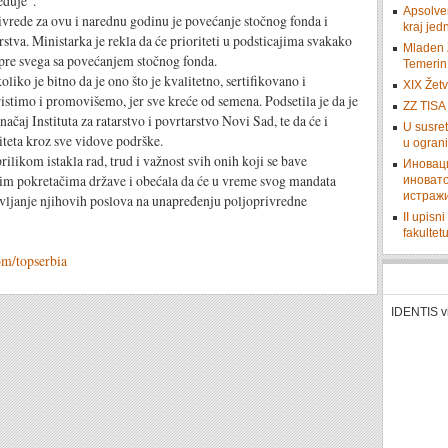
eđuje“.
Apsolven
e za ovu i narednu godinu je povećanje stočnog fonda i
kraj je
stva. Ministarka je rekla da će prioriteti u podsticajima svakako
Mladen Z
 pre svega sa povećanjem stočnog fonda.
Temerin 
je bitno da je ono što je kvalitetno, sertifikovano i
XIX Žetv
ristimo i promovišemo, jer sve kreće od semena. Podsetila je da je
ZZ TISA 
čaj Instituta za ratarstvo i povrtarstvo Novi Sad, te da će i
U susret
iteta kroz sve vidove podrške.
u ograni
 istakla rad, trud i važnost svih onih koji se bave
Иновац
m pokretačima države i obećala da će u vreme svog mandata
иновато
истраж
bavljanje njihovih poslova na unapređenju poljoprivredne
II upisn
fakulte
om/topserbia
IDENTIS v