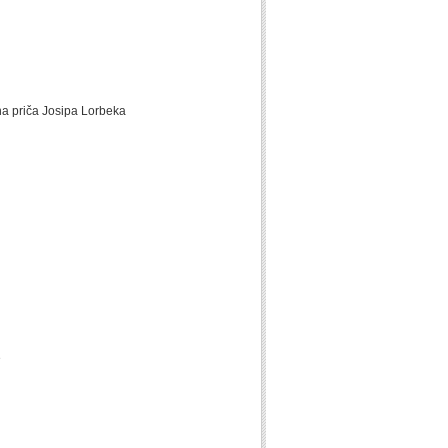
na priča Josipa Lorbeka
e