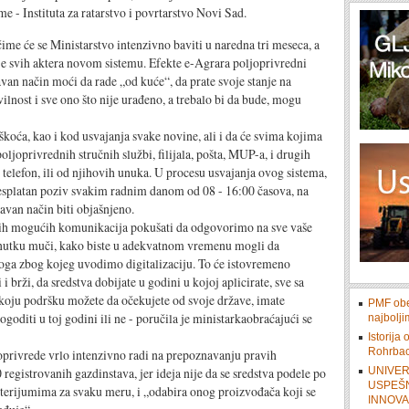
e - Instituta za ratarstvo i povrtarstvo Novi Sad.
e se Ministarstvo intenzivno baviti u naredna tri meseca, a
je svih aktera novom sistemu. Efekte e-Agrara poljoprivredni
tavan način moći da rade „od kuće“, da prate svoje stanje na
ilnost i sve ono što nije urađeno, a trebalo bi da bude, mogu
kao i kod usvajanja svake novine, ali i da će svima kojima
ljoprivrednih stručnih službi, filijala, pošta, MUP-a, i drugih
 telefon, ili od njihovih unuka. U procesu usvajanja ovog sistema,
esplatan poziv svakim radnim danom od 08 - 16:00 časova, na
avan način biti objašnjeno.
mogućih komunikacija pokušati da odgovorimo na sve vaše
renutku muči, kako biste u adekvatnom vremenu mogli da
loga zbog kojeg uvodimo digitalizaciju. To će istovremeno
brži, da sredstva dobijate u godini u kojoj aplicirate, sve sa
 koju podršku možete da očekujete od svoje države, imate
PMF obe
dogoditi u toj godini ili ne - poručila je ministarkaobraćajući se
najbolji
Istorija
Rohrbac
ede vrlo intenzivno radi na prepoznavanju pravih
egistrovanih gazdinstava, jer ideja nije da se sredstva podele po
UNIVER
USPEŠN
terijumima za svaku meru, i „odabira onog proizvođača koji se
INNOV