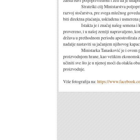
zaista bavi poljoprivredom i želi da je unapr
Strateški cilj Ministarstva poljoprivred
razvoj stočarstva, pre svega mlečnog govedar
biti direktna plaćanja, usklađena i usmerena
Istakla je i značaj našeg semena i koliko 
provereno, i u našoj zemlji napravaljeno, ko
država u prethodnom periodu apostrofirala zna
nadalje nastaviti sa jačanjem njihovog kapac
Ministarka Tanasković je i ovom prilikom
proizvodnjom hrane, kao velikim ekonomski
učiniti sve što je u njenoj moći da olakša o
proizvodnje.
Više fotografija na:
https://www.facebook.c