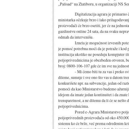
„Palisad“ na Zlatiboru, u organizaciji NS Sem
Digitalizacija agrara je primarno čime ć
ministarka očekuje brzo i lako prilagođavan
proizvođači će brzo osetiti, jer će na jednos
gazdinstvu online 24 sata, da na svaku neprav
odmah da intervenišu.
Iznela je mogućnost izvesnih poteškoća, 
je pomoć potrebna moći da je potraže i kod po
institucija ukoliko ne poseduju kompjuter ili
poljoprivrednicima je obezbeđen otvoren, b
broj: 0800-106-107 gde će im sve na jednost
- Mi ćemo biti tu za vas i preko svih 
dileme, sumnje i sve ono što vas u datom t
konkurišete npr. na subvencije, jedan od raz
pomoći da kao Ministarstvo budemo ažurniji i 
idejom da imate jedan kontinuitet i da znate
trensparetnost, a ne dilemu da li će se nešto 
poljoprivednicima.
Pored e-Agrara Ministarstvo poljoprivr
poljoprivrednih proizvođača od oko 450.000 r
sistemu ko će brže, već prema određenim kri