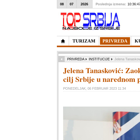
08
07
2026
Poslednja izmena:
10:36:4
TURIZAM
PRIVREDA
K
PRIVREDA
INSTITUCIJE
Jelena Tanaskovi
Jelena Tanasković: Zao
cilj Srbije u narednom 
PONEDELJAK, 06 FEBRUAR 2023 11:34