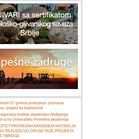
ležio 57 godina postojanja: priznanja
ma i pogled ka budućnosti
 osiguranja Austrije akademika Wolfganga
h-a na Univerzitetu Privredna akademija
ZITET PRIVREDNA AKADEMIJA NASTAVLJA
U REALIZACIJU DRUGE FAZE PROJEKTA
ACYBRIDGE