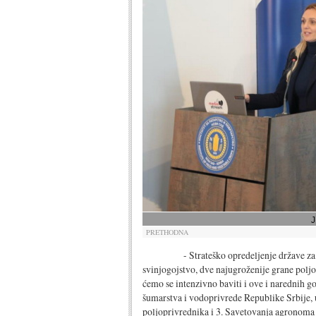
PRETHODNA
- Strateško opredeljenje države za polj
svinjogojstvo, dve najugroženije grane poljo
ćemo se intenzivno baviti i ove i narednih go
šumarstva i vodoprivrede Republike Srbije,
poljoprivrednika i 3. Savetovanja agronoma S