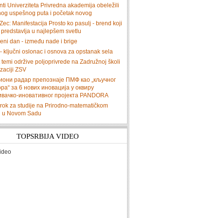
ti Univerziteta Privredna akademija obeležili
dnog uspešnog puta i početak novog
ec: Manifestacija Prosto ko pasulj - brend koji
predstavlja u najlepšem svetlu
eni dan - između nade i brige
- ključni oslonac i osnova za opstanak sela
 temi održive poljoprivrede na Zadružnoj školi
zaciji ZSV
иони радар препознаје ПМФ као „кључног
ра“ за 6 нових иновација у оквиру
ивачко-иновативног пројекта PANDORA
i rok za studije na Prirodno-matematičkom
tu u Novom Sadu
TOPSRBIJA VIDEO
ideo