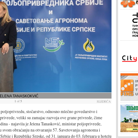
JELENA TANASKOKVIĆ
1
of
5
SLEDEĆA
oprivredu, stočarstvo, odnosno mlečno govedarstvo i
privrede, veliki su zamajac razvoja ove grane privrede, čime
dina - najavila je Jelena Tanasković, ministar poljoprivrede,
 u svom obraćanju na otvaranju 57. Savetovanja agronoma i
rbije i Republike Srpske, od 31. januara do 03. februara u hotelu