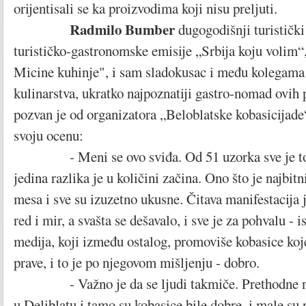
orijentisali se ka proizvodima koji nisu preljuti.
Radmilo Bumber
dugogodišnji turistički
turističko-gastronomske emisije „Srbija koju volim
Micine kuhinje", i sam sladokusac i među kolegama 
kulinarstva, ukratko najpoznatiji gastro-nomad ovih p
pozvan je od organizatora „Beloblatske kobasicijade“
svoju ocenu:
- Meni se ovo sviđa. Od 51 uzorka sve je to bi
jedina razlika je u količini začina. Ono što je najbitn
mesa i sve su izuzetno ukusne. Čitava manifestacija 
red i mir, a svašta se dešavalo, i sve je za pohvalu - i
medija, koji između ostalog, promoviše kobasice koje
prave, i to je po njegovom mišljenju - dobro.
- Važno je da se ljudi takmiče. Prethodne ne
u Deliblatu i tamo su kobasice bile dobre, i male su