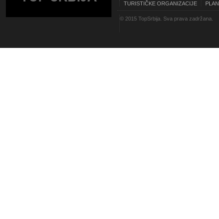
TURISTIČKE ORGANIZACIJE
PLAN
© 2015 TopSrbija. Sva prava zadržana.