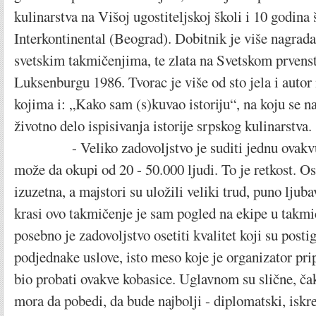
kulinarstva na Višoj ugostiteljskoj školi i 10 godina 
Interkontinental (Beograd). Dobitnik je više nagrad
svetskim takmičenjima, te zlata na Svetskom prvens
Luksenburgu 1986. Tvorac je više od sto jela i autor
kojima i: „Kako sam (s)kuvao istoriju“, na koju se n
životno delo ispisivanja istorije srpskog kulinarstva.
- Veliko zadovoljstvo je suditi jednu ovakvu m
može da okupi od 20 - 50.000 ljudi. To je retkost. O
izuzetna, a majstori su uložili veliki trud, puno ljuba
krasi ovo takmičenje je sam pogled na ekipe u takmi
posebno je zadovoljstvo osetiti kvalitet koji su postigl
podjednake uslove, isto meso koje je organizator pri
bio probati ovakve kobasice. Uglavnom su slične, čak
mora da pobedi, da bude najbolji - diplomatski, iskre