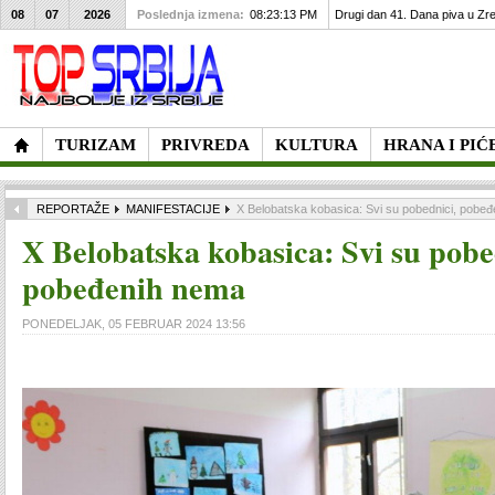
08
07
2026
Poslednja izmena:
08:23:13 PM
Drugi dan 41. Dana piva u Zre
TURIZAM
PRIVREDA
KULTURA
HRANA I PIĆ
REPORTAŽE
MANIFESTACIJE
X Belobatska kobasica: Svi su pobednici, pobe
X Belobatska kobasica: Svi su pobe
pobeđenih nema
PONEDELJAK, 05 FEBRUAR 2024 13:56