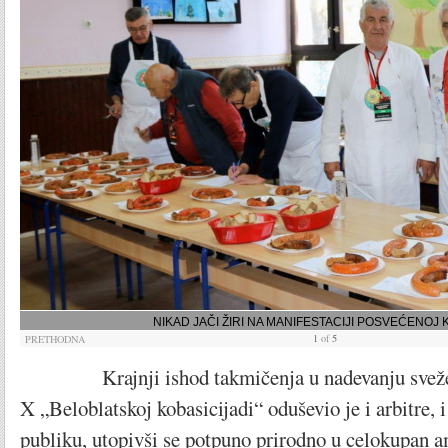
NIKAD JAČI ŽIRI NA MANIFESTACIJI POSVEĆENOJ 
1
of
5
PRETHODNA
Krajnji ishod takmičenja u nadevanju sveže 
X „Beloblatskoj kobasicijadi“ oduševio je i arbitre, 
publiku, utopivši se potpuno prirodno u celokupan 