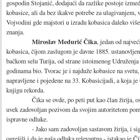
gospodin Stojanić, dodajući da razlike postoje izme
kobasice, ali da bez ikakve potrebe za ulagivanjem, v
Vojvodini gde majstori u izradu kobasica daleko više
znanja.
Miroslav Medurić Čika
, jedan od najve
kobasica, čijom zaslugom je davne 1885. ustanovlje
bačkom selu Turija, od strane istoimenog Udruženja 
godinama bio. Tvorac je i najduže kobasice na svetu
napravljene i pojedene na 33. Kobasicijadi, a koja je
knjigu rekorda.
Čika se ovde, po peti put kao član žirija, os
uvek zadovoljan pozivom da svojim autoritetom po
ispravne odluke.
- Jako sam zadovoljan sastavom žirija, i sigu
ogrešili i da je naša odluka relevantna - istakao je Či