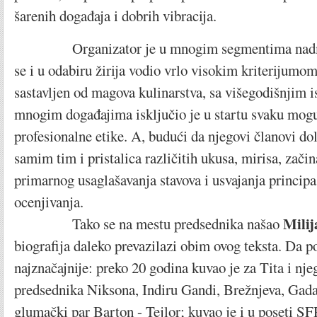
šarenih događaja i dobrih vibracija.
Organizator je u mnogim segmentima nadmaš
se i u odabiru žirija vodio vrlo visokim kriterijumom.
sastavljen od magova kulinarstva, sa višegodišnjim i
mnogim događajima isključio je u startu svaku mogu
profesionalne etike. A, budući da njegovi članovi dol
samim tim i pristalica različitih ukusa, mirisa, začina
primarnog usaglašavanja stavova i usvajanja principa
ocenjivanja.
Milij
Tako se na mestu predsednika našao
biografija daleko prevazilazi obim ovog teksta. Da
najznačajnije: preko 20 godina kuvao je za Tita i nje
predsednika Niksona, Indiru Gandi, Brežnjeva, Gadaf
glumački par Barton - Tejlor; kuvao je i u poseti S