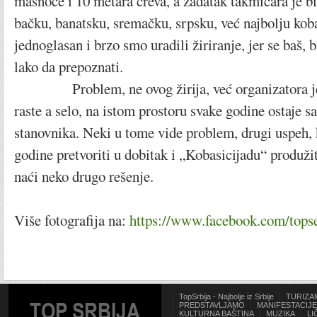
masnoće i 10 metara creva, a zadatak takmičara je b
bačku, banatsku, sremačku, srpsku, već najbolju koba
jednoglasan i brzo smo uradili žiriranje, jer se baš, 
lako da prepoznati.
Problem, ne ovog žirija, već organizatora je 
raste a selo, na istom prostoru svake godine ostaje 
stanovnika. Neki u tome vide problem, drugi uspeh, k
godine pretvoriti u dobitak i „Kobasicijadu“ produžiti
naći neko drugo rešenje.
Više fotografija na:
https://www.facebook.com/tops
TopSrbija - Najbolje iz Srbije
TURIZA
TOP SRBIJA
PREDSTAVLJAMO
MANIFESTACIJE
KULTURNA BAŠTINA
MUZIKA
LI