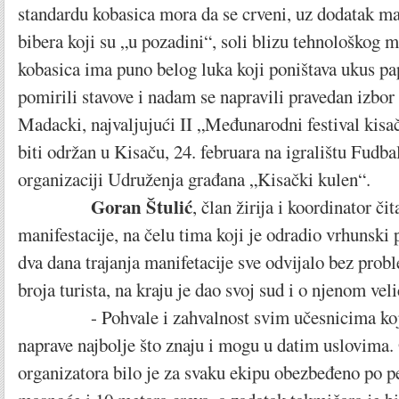
standardu kobasica mora da se crveni, uz dodatak ma
bibera koji su „u pozadini“, soli blizu tehnološkog
kobasica ima puno belog luka koji poništava ukus pa
pomirili stavove i nadam se napravili pravedan izbor 
Madacki, najvaljujući II „Međunarodni festival kisa
biti održan u Kisaču, 24. februara na igralištu Fudba
organizaciji Udruženja građana „Kisački kulen“.
Goran Štulić
, član žirija i koordinator či
manifestacije, na čelu tima koji je odradio vrhunski 
dva dana trajanja manifetacije sve odvijalo bez pr
broja turista, na kraju je dao svoj sud i o njenom vel
- Pohvale i zahvalnost svim učesnicima koji s
naprave najbolje što znaju i mogu u datim uslovima.
organizatora bilo je za svaku ekipu obezbeđeno po p