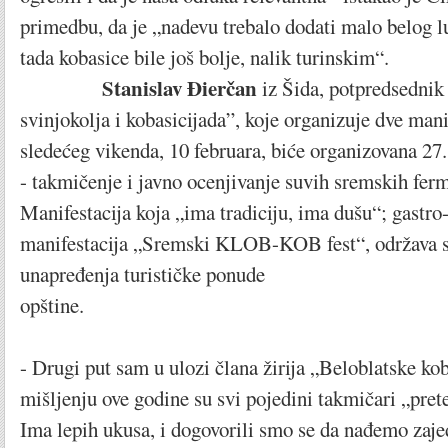
primedbu, da je „nadevu trebalo dodati malo belog luk
tada kobasice bile još bolje, nalik turinskim“.
Stanislav Đierčan
iz Šida, potpredsedni
svinjokolja i kobasicijada”, koje organizuje dve mani
sledećeg vikenda, 10 februara, biće organizovana 27
- takmičenje i javno ocenjivanje suvih sremskih ferm
Manifestacija koja „ima tradiciju, ima dušu“; gastro-
manifestacija „Sremski KLOB-KOB fest“, održava se
unapređenja turističke ponude
opštine.
- Drugi put sam u ulozi člana žirija „Beloblatske ko
mišljenju ove godine su svi pojedini takmičari „pret
Ima lepih ukusa, i dogovorili smo se da nađemo zaje