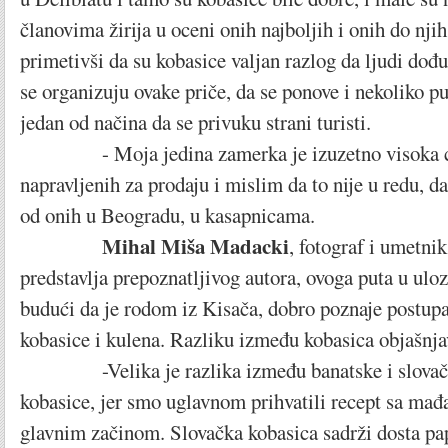
članovima žirija u oceni onih najboljih i onih do njih
primetivši da su kobasice valjan razlog da ljudi dođu,
se organizuju ovake priče, da se ponove i nekoliko put
jedan od načina da se privuku strani turisti.
- Moja jedina zamerka je izuzetno visoka ce
napravljenih za prodaju i mislim da to nije u redu, da
od onih u Beogradu, u kasapnicama.
Mihal Miša Madacki
, fotograf i umetnik
predstavlja prepoznatljivog autora, ovoga puta u uloz
budući da je rodom iz Kisača, dobro poznaje postup
kobasice i kulena. Razliku između kobasica objašnja
-Velika je razlika između banatske i slovačke 
kobasice, jer smo uglavnom prihvatili recept sa ma
glavnim začinom. Slovačka kobasica sadrži dosta p