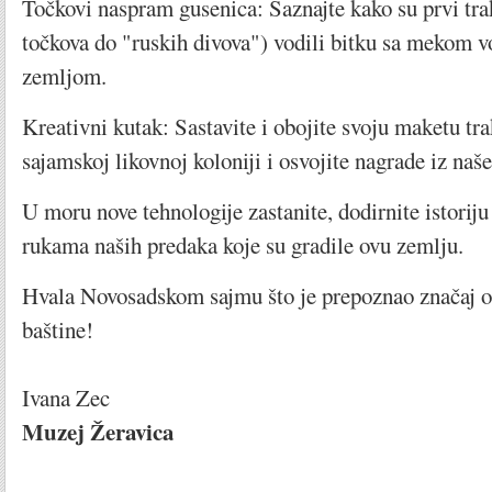
Točkovi naspram gusenica: Saznajte kako su prvi tra
točkova do "ruskih divova") vodili bitku sa mekom
zemljom.
Kreativni kutak: Sastavite i obojite svoju maketu trak
sajamskoj likovnoj koloniji i osvojite nagrade iz naš
U moru nove tehnologije zastanite, dodirnite istoriju 
rukama naših predaka koje su gradile ovu zemlju.
Hvala Novosadskom sajmu što je prepoznao značaj o
baštine!
Ivana Zec
Muzej Žeravica