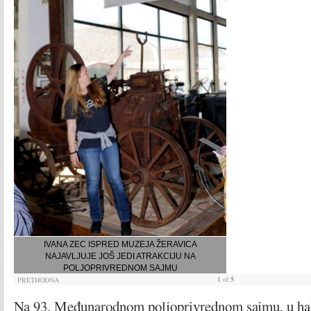
IVANA ZEC ISPRED MUZEJA ŽERAVICA
NAJAVLJUJE JOŠ JEDI ATRAKCIJU NA
POLJOPRIVREDNOM SAJMU
1
of
5
PRETHODNA
Na 93. Međunarodnom poljoprivrednom sajmu, u ha