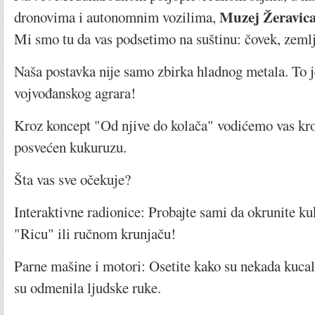
Muzej Žeravic
dronovima i autonomnim vozilima,
Mi smo tu da vas podsetimo na suštinu: čovek, zemlj
Naša postavka nije samo zbirka hladnog metala. To je
vojvođanskog agrara!
Kroz koncept "Od njive do kolača" vodićemo vas kr
posvećen kukuruzu.
Šta vas sve očekuje?
Interaktivne radionice: Probajte sami da okrunite k
"Ricu" ili ručnom krunjaču!
Parne mašine i motori: Osetite kako su nekada kucal
su odmenila ljudske ruke.