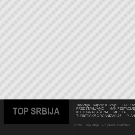
TopSrbija - Najbolje iz Srbije
TURIZA
TOP SRBIJA
PREDSTAVLJAMO
MANIFESTACIJE
KULTURNA BAŠTINA
MUZIKA
LI
TURISTIČKE ORGANIZACIJE
PLAN
© 2015 TopSrbija. Sva prava zadržana.