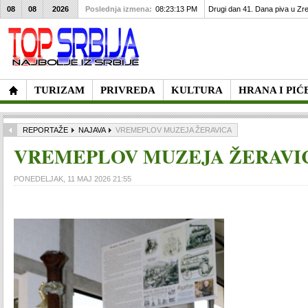
08
08
2026
Poslednja izmena:
08:23:13 PM
Drugi dan 41. Dana piva u Zre
TURIZAM
PRIVREDA
KULTURA
HRANA I PIĆ
REPORTAŽE
NAJAVA
VREMEPLOV MUZEJA ŽERAVICA
VREMEPLOV MUZEJA ŽERAVI
PONEDELJAK, 11 MAJ 2026 21:55