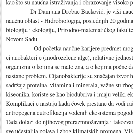
kao što su naučna istraživanja i obrazovanje visoko 
Dr Damjana Drobac Backović, je viši naučni
naučnu oblast - Hidrobiologija, poslednjih 20 godi
biologiju i ekologiju, Prirodno-matematičkog fakulte
Novom Sadu.
- Od početka naučne karijere predmet mog in
cijanobakterije (modrozelene alge), relativno jednost
organizmi o kojima se malo zna, a o kojima počne da
nastane problem. Cijanobakterije su značajan izvor 
sadržaja proteina, vitamina i minerala, važne su zbo
kiseonika, koriste se kao biođubriva i imaju veliki ek
Komplikacije nastaju kada čovek prestane da vodi rač
antropogena eutrofikacija vodenih ekosistema pogod
Tada dolazi do njihovog prerazmnožavanja i takozvan
sve učestalija pojava i zbog klimatskih promena. Vi