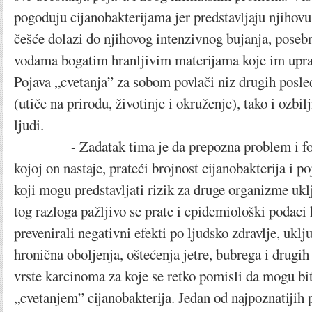
pogoduju cijanobakterijama jer predstavljaju njihov
češće dolazi do njihovog intenzivnog bujanja, poseb
vodama bogatim hranljivim materijama koje im upra
Pojava „cvetanja” za sobom povlači niz drugih posle
(utiče na prirodu, životinje i okruženje), tako i ozbil
ljudi.
- Zadatak tima je da prepozna problem i fokus
kojoj on nastaje, prateći brojnost cijanobakterija i p
koji mogu predstavljati rizik za druge organizme uklj
tog razloga pažljivo se prate i epidemiološki podaci 
prevenirali negativni efekti po ljudsko zdravlje, uklj
hronična oboljenja, oštećenja jetre, bubrega i drugih 
vrste karcinoma za koje se retko pomisli da mogu bi
„cvetanjem” cijanobakterija. Jedan od najpoznatijih 