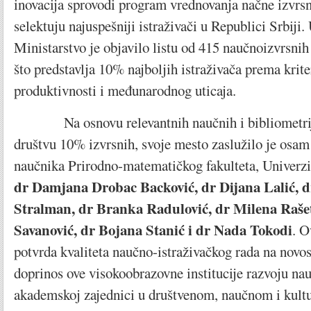
inovacija sprovodi program vrednovanja načne izvrsn
selektuju najuspešniji istraživači u Republici Srbiji
Ministarstvo je objavilo listu od 415 naučnoizvrsnih 
što predstavlja 10% najboljih istraživača prema kr
produktivnosti i međunarodnog uticaja.
Na osnovu relevantnih naučnih i bibliometrijsk
društvu 10% izvrsnih, svoje mesto zaslužilo je osam
naučnika Prirodno-matematičkog fakulteta, Univerz
dr Damjana Drobac Backović, dr Dijana Lalić, 
Stralman, dr Branka Radulović, dr Milena Raše
Savanović, dr Bojana Stanić i dr Nada Tokodi
. O
potvrda kvaliteta naučno-istraživačkog rada na nov
doprinos ove visokoobrazovne institucije razvoju nau
akademskoj zajednici u društvenom, naučnom i kult