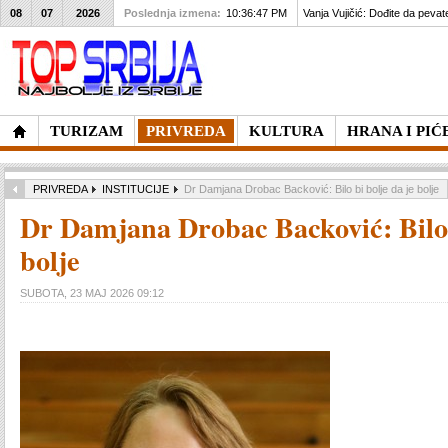
08
07
2026
Poslednja izmena:
10:36:47 PM
Vanja Vujičić: Dođite da pevat
TURIZAM
PRIVREDA
KULTURA
HRANA I PIĆ
PRIVREDA
INSTITUCIJE
Dr Damjana Drobac Backović: Bilo bi bolje da je bolje
Dr Damjana Drobac Backović: Bilo 
bolje
SUBOTA, 23 MAJ 2026 09:12