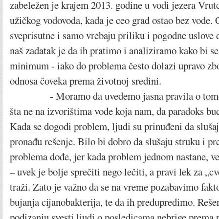
zabeležen je krajem 2013. godine u vodi jezera Vrutc
užičkog vodovoda, kada je ceo grad ostao bez vode. 
sveprisutne i samo vrebaju priliku i pogodne uslove d
naš zadatak je da ih pratimo i analiziramo kako bi se 
minimum - iako do problema često dolazi upravo z
odnosa čoveka prema životnoj sredini.
- Moramo da uvedemo jasna pravila o tome št
šta ne na izvorištima vode koja nam, da paradoks bud
Kada se dogodi problem, ljudi su prinuđeni da slušaj
pronađu rešenje. Bilo bi dobro da slušaju struku i pr
problema dođe, jer kada problem jednom nastane, veo
– uvek je bolje sprečiti nego lečiti, a pravi lek za „c
traži. Zato je važno da se na vreme pozabavimo fakt
bujanja cijanobakterija, te da ih predupredimo. Reše
podizanju svesti ljudi o posledicama nebrige prema p