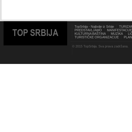
TopSrbija - Najbolje iz Srbije
TURIZA
TOP SRBIJA
PREDSTAVLJAMO
MANIFESTACIJE
KULTURNA BAŠTINA
MUZIKA
LI
TURISTIČKE ORGANIZACIJE
PLAN
© 2015 TopSrbija. Sva prava zadržana.