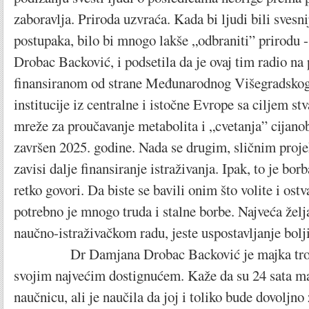
zaboravlja. Priroda uzvraća. Kada bi ljudi bili svesni
postupaka, bilo bi mnogo lakše „odbraniti” prirodu - 
Drobac Backović, i podsetila da je ovaj tim radio n
finansiranom od strane Međunarodnog Višegradskog 
institucije iz centralne i istočne Evrope sa ciljem st
mreže za proučavanje metabolita i „cvetanja” cijanoba
završen 2025. godine. Nada se drugim, sličnim proje
zavisi dalje finansiranje istraživanja. Ipak, to je bor
retko govori. Da biste se bavili onim što volite i ostva
potrebno je mnogo truda i stalne borbe. Najveća želja
naučno-istraživačkom radu, jeste uspostavljanje bolji
Dr Damjana Drobac Backović je majka troje 
svojim najvećim dostignućem. Kaže da su 24 sata ma
naučnicu, ali je naučila da joj i toliko bude dovoljno 