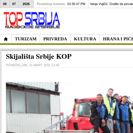
08
07
2026
Poslednja izmena:
10:36:47 PM
Vanja Vujičić: Dođite da pevat
TURIZAM
PRIVREDA
KULTURA
HRANA I PIĆ
Skijališta Srbije KOP
PONEDELJAK, 21 MART 2011 13:40