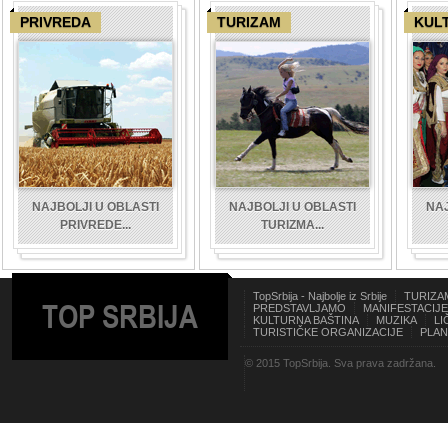
PRIVREDA
TURIZAM
KUL
NAJBOLJI U OBLASTI
NAJBOLJI U OBLASTI
NAJ
PRIVREDE...
TURIZMA...
TopSrbija - Najbolje iz Srbije
TURIZA
TOP SRBIJA
PREDSTAVLJAMO
MANIFESTACIJE
KULTURNA BAŠTINA
MUZIKA
LI
TURISTIČKE ORGANIZACIJE
PLAN
© 2015 TopSrbija. Sva prava zadržana.