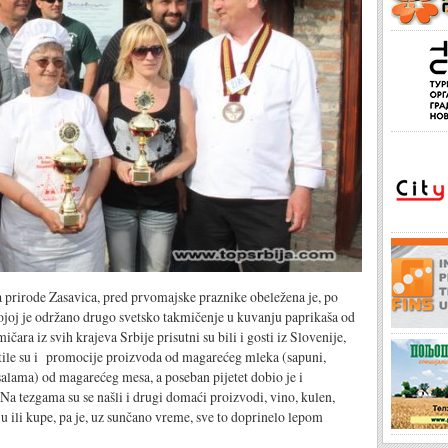
 prirode Zasavica, pred prvomajske praznike obeležena je, po
kojoj je održano drugo svetsko takmičenje u kuvanju paprikaša od
ra iz svih krajeva Srbije prisutni su bili i gosti iz Slovenije,
tile su i promocije proizvoda od magarećeg mleka (sapuni,
 salama) od magarećeg mesa, a poseban pijetet dobio je i
a tezgama su se našli i drugi domaći proizvodi, vino, kulen,
 ili kupe, pa je, uz sunčano vreme, sve to doprinelo lepom