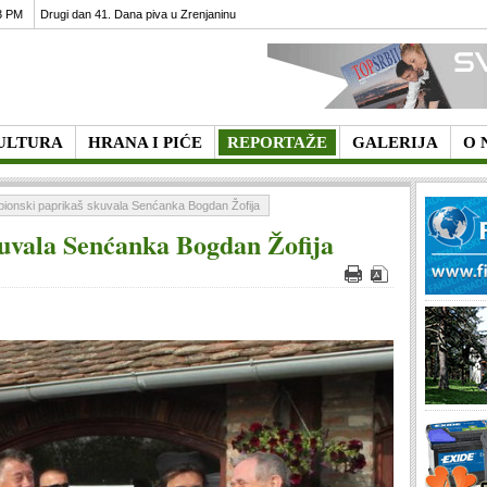
3 PM
Drugi dan 41. Dana piva u Zrenjaninu
ULTURA
HRANA I PIĆE
REPORTAŽE
GALERIJA
O 
ionski paprikaš skuvala Senćanka Bogdan Žofija
uvala Senćanka Bogdan Žofija