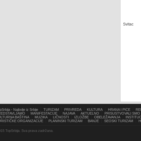
Svitac
pSrbija - Najbolje iz Srbije
TURIZAM
PRIVREDA
KULTURA
HRANA I PIĆE
RE
REDSTAVLJAMO
MANIFESTACIJE
NAJAVA
AKTUELNO
PRISUSTVOVALI SMO
ULTURNA BAŠTINA
MUZIKA
LIČNOSTI
IZLOŽBE
OBELEŽAVANJA
INSTITUC
URISTIČKE ORGANIZACIJE
PLANINSKI TURIZAM
BANJE
SEOSKI TURIZAM
H
15 TopSrbija. Sva prava zadržana.