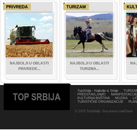
PRIVREDA
TURIZAM
KUL
NAJBOLJI U OBLASTI
NAJBOLJI U OBLASTI
NAJ
PRIVREDE...
TURIZMA...
TopSrbija - Najbolje iz Srbije
TURIZA
TOP SRBIJA
PREDSTAVLJAMO
MANIFESTACIJE
KULTURNA BAŠTINA
MUZIKA
LI
TURISTIČKE ORGANIZACIJE
PLAN
© 2015 TopSrbija. Sva prava zadržana.