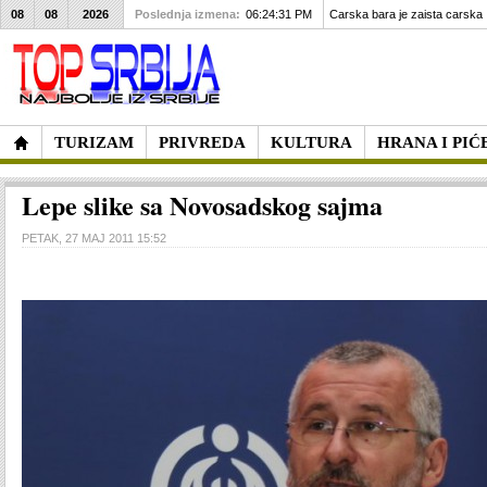
08
08
2026
Poslednja izmena:
06:24:31 PM
Carska bara je zaista carska
TURIZAM
PRIVREDA
KULTURA
HRANA I PIĆ
Lepe slike sa Novosadskog sajma
PETAK, 27 MAJ 2011 15:52