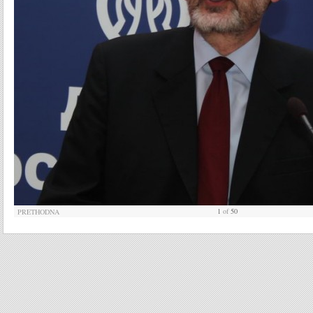
1
of
50
PRETHODNA