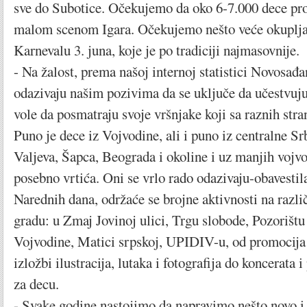
sve do Subotice. Očekujemo da oko 6-7.000 dece pro
malom scenom Igara. Očekujemo nešto veće okuplja
Karnevalu 3. juna, koje je po tradiciji najmasovnije.
- Na žalost, prema našoj internoj statistici Novosađan
odazivaju našim pozivima da se uključe da učestvuj
vole da posmatraju svoje vršnjake koji sa raznih stra
Puno je dece iz Vojvodine, ali i puno iz centralne Sr
Valjeva, Šapca, Beograda i okoline i uz manjih vojvo
posebno vrtića. Oni se vrlo rado odazivaju-obavestil
Narednih dana, održaće se brojne aktivnosti na razli
gradu: u Zmaj Jovinoj ulici, Trgu slobode, Pozorišt
Vojvodine, Matici srpskoj, UPIDIV-u, od promocija 
izložbi ilustracija, lutaka i fotografija do koncerata 
za decu.
- Svake godine nastojimo da napravimo nešto novo i 