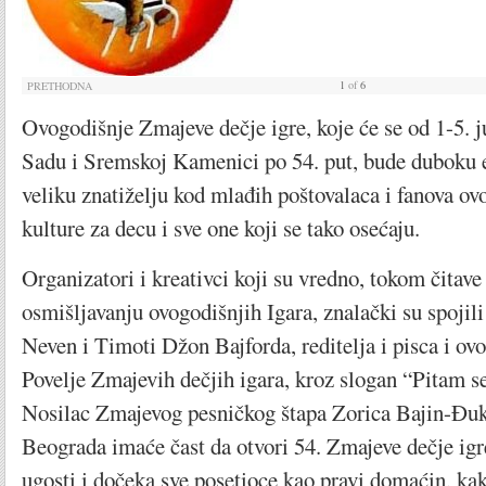
1
of
6
PRETHODNA
Ovogodišnje Zmajeve dečje igre, koje će se od 1-5. 
Sadu i Sremskoj Kamenici po 54. put, bude duboku em
veliku znatiželju kod mlađih poštovalaca i fanova ov
kulture za decu i sve one koji se tako osećaju.
Organizatori i kreativci koji su vredno, tokom čitave
osmišljavanju ovogodišnjih Igara, znalački su spojili 
Neven i Timoti Džon Bajforda, reditelja i pisca i ov
Povelje Zmajevih dečjih igara, kroz slogan “Pitam se
Nosilac Zmajevog pesničkog štapa Zorica Bajin-Đuka
Beograda imaće čast da otvori 54. Zmajeve dečje igre
ugosti i dočeka sve posetioce kao pravi domaćin, kako