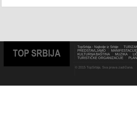
TopSrbija - Najbolje iz Srbije
TURIZA
TOP SRBIJA
PREDSTAVLJAMO
MANIFESTACIJE
KULTURNA BAŠTINA
MUZIKA
LI
TURISTIČKE ORGANIZACIJE
PLAN
© 2015 TopSrbija. Sva prava zadržana.