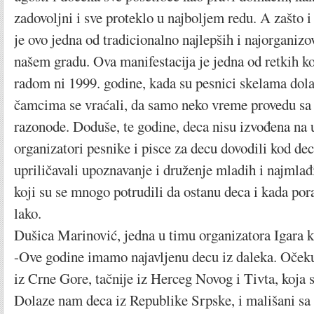
zadovoljni i sve proteklo u najboljem redu. A zašto i 
je ovo jedna od tradicionalno najlepših i najorganizo
našem gradu. Ova manifestacija je jedna od retkih ko
radom ni 1999. godine, kada su pesnici skelama dola
čamcima se vraćali, da samo neko vreme provedu sa 
razonode. Doduše, te godine, deca nisu izvođena na u
organizatori pesnike i pisce za decu dovodili kod dece
upriličavali upoznavanje i druženje mladih i najmla
koji su se mnogo potrudili da ostanu deca i kada pora
lako.
Dušica Marinović, jedna u timu organizatora Igara k
-Ove godine imamo najavljenu decu iz daleka. Oček
iz Crne Gore, tačnije iz Herceg Novog i Tivta, koja 
Dolaze nam deca iz Republike Srpske, i mališani sa 