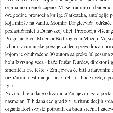
orginalno i neuobičajeno. Mi se trudimo da budemo
ove godine promocija knjige Slatkoteka, antologije 
koja miriše na vanilu, Momira Dragićevića, održaće 
poslastičarnici u Dunavskoj ulici. Promocija višena
Prognana bića, Milenka Bodirogića u Muzeju Vojvod
izbora iz rumunske poezije za decu prevodioca i pri
kojom je obuhvaćeno 30 autora sa preko 80 pesama 
holu Izvršnog veća - kaže Dušan Đurđev, direktor i g
smerničar ove fešte. - Zmajevaca će biti u naredni
različitim mestima, jer tako treba da bude uvek, a 
Igara.
Novi Sad je u dane održavanja Zmajevih igara povlaš
nasmejan. Tih dana ceo grad živi u ritmu dečjih srda
organizatori svojski potrudili da budu srećna i zadov