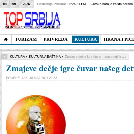
08
09
2026
Poslednja izmena:
06:24:31 PM
Carska bara je zaista carska
TURIZAM
PRIVREDA
KULTURA
HRANA I PIĆ
KULTURA
KULTURNA BAŠTINA
Zmajeve dečje igre čuvar našeg detinjstva
Zmajeve dečje igre čuvar našeg det
PONEDELJAK, 30 MAJ 2011 21:33