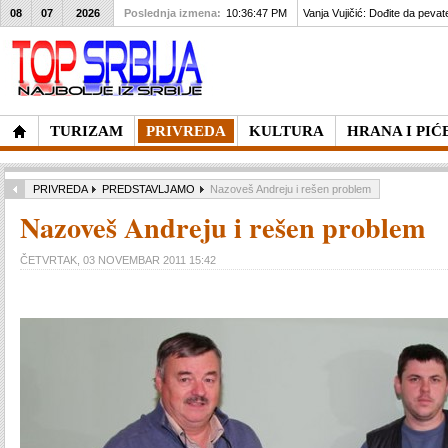
08
07
2026
Poslednja izmena:
10:36:47 PM
II upisni rok za studije na Pr
TURIZAM
PRIVREDA
KULTURA
HRANA I PIĆ
PRIVREDA
PREDSTAVLJAMO
Nazoveš Andreju i rešen problem
Nazoveš Andreju i rešen problem
ČETVRTAK, 03 NOVEMBAR 2011 15:42