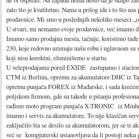
ne bi ospstali. Na zapadu nema nešto da je skupo zat
zato što je kvalitetno. Nama u prilog ide i to što nas
prodavnice. Mi smo u poslednjih nekoliko meseci „o
U stvari, mi nemamo svoje prodavnice, već imamo d
Imamo samo prodajna mesta, tačnije, koristimo tuđe
230, koje redovno uzimaju našu robu i uglavnom su s
koji nisu korektni, eliminišemo u startu.
U veleprodajama pored EXIDE zastupamo i stacion
CTM iz Berlina, opremu za akumulatore DHC iz Taj
opremu punjača FOREX iz Mađarske, i sada kreć
poljskom firmom, gde su takođe u pitanju profesiona
radimo moto program punjača X-TRONIC iz Minhe
imamo i servis za akumulatore. To nije klasičan servi
zaključilo šta se desilo sa akumulatorom, jer se ti a
već se kompjuterski ustanovljava da li postoji neku 