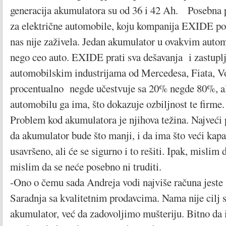
generacija akumulatora su od 36 i 42 Ah. Posebna 
za električne automobile, koju kompanija EXIDE pom
nas nije zaživela. Jedan akumulator u ovakvim auto
nego ceo auto. EXIDE prati sva dešavanja i zastuplj
automobilskim industrijama od Mercedesa, Fiata, 
procentualno negde učestvuje sa 20% negde 80%, a
automobilu ga ima, što dokazuje ozbiljnost te firme.
Problem kod akumulatora je njihova težina. Najveći 
da akumulator bude što manji, i da ima što veći kapac
usavršeno, ali će se sigurno i to rešiti. Ipak, mislim
mislim da se neće posebno ni truditi.
-Ono o čemu sada Andreja vodi najviše računa jeste 
Saradnja sa kvalitetnim prodavcima. Nama nije cil
akumulator, već da zadovoljimo mušteriju. Bitno da i