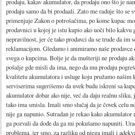
prodaju, kakav akumulator, da prodaju ono što je nam
prodaju samo da bi prodaali. Zato me raduje što se sv
primenjuje Zakon o potrošačima, po kome kupac mož
prodavnici u kojoj je istu kupio ako uoči bilo kakvu g
nepravilnost, jer će tako prodavci da se trude da im s
reklamacijom. Gledamo i animiramo naše prodavce 
svega o kupcima. Bolje je da mušteriji ne prodaju ak
pošalje gde misli da ima, nego da mu prodaju pogre
kvalitetu akumulatora i usluge koju pružamo našim
serviserima sugerišemo da uvek budu iskreni sa kupc
akumulator dobar ako nije, već da daju realnu sliku,
tako ima smisla. Imali smo slučaj da je čovek celu 
nije ga napunio. Sutradan je rekao kako akumulator 
ga pozvali da dođe da ga mi pokušamo napuniti. Ura
problema, jer smo, za razliku od njega imali i adekv