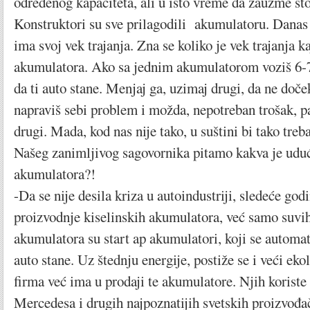
određenog kapaciteta, ali u isto vreme da zauzme št
Konstruktori su sve prilagodili akumulatoru. Danas
ima svoj vek trajanja. Zna se koliko je vek trajanja ka
akumulatora. Ako sa jednim akumulatorom voziš 6-7
da ti auto stane. Menjaj ga, uzimaj drugi, da ne doček
napraviš sebi problem i možda, nepotreban trošak, p
drugi. Mada, kod nas nije tako, u suštini bi tako tre
Našeg zanimljivog sagovornika pitamo kakva je uduć
akumulatora?!
-Da se nije desila kriza u autoindustriji, sledeće godi
proizvodnje kiselinskih akumulatora, već samo suvih
akumulatora su start ap akumulatori, koji se automat
auto stane. Uz štednju energije, postiže se i veći eko
firma već ima u prodaji te akumulatore. Njih koriste
Mercedesa i drugih najpoznatijih svetskih proizvođ