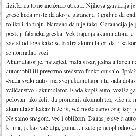
fizički na to ne možemo uticati. Njihova garancija j
greše kada misle da ako je garancija 3 godine da on
toliko i da traju. Naravno da nije tako. Garanacija j
postoji fabrička greška. Vek trajanja akumulatora je 
zavisi od toga kako se tretira akumulator, da li se kor
se normalno vozi.
Akumulator je, naizgled, mala stvar, jedna u lancu 
automobil ili prevozno sredstvo funkcionisalo. Ipak?
-Sada svaki auto ima svoj akumulator i tu sada dolaz
veličanstvo - akumulator. Kada kupiš auto, voziša ga
polovan, ako želiš da promeniš akumulator, više ne m
akumulator kakav ti želiš, već može samo onaj koji j
Ne samo snagom, već i oblikom. Danas je sve u auto
klima, pokazivač ulja, guma .. i zato je neophodno 