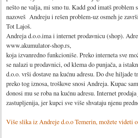
nešto ne valja, mi smo tu. Kadd god imatš problem
nazoveš Andreju i rešen problem-uz osmeh je završ
Tot Lajoš.
Andreja d.o.o.ima i internet prodavnicu (shop). Adre
www.akumulator-shop.rs,
koja izvanredno funkcioniše. Preko interneta sve mož
se nalazi u prodavnici, od klema do punjača, a istakn
d.o.o. vrši dostave na kućnu adresu. Do dve hiljade t
preko tog iznosa, troškove snosi Andreja. Kupac samo
donosi mu se roba na kućnu adresu. Internet prodaja 
zastupljenija, jer kupci sve više shvataju njenu pred
Više slika iz Andreje d.o.o Temerin, možete videti o 