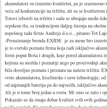
akumulatori su izuzetno kvalitetni, pa je srazmerno 
veća od konkurencije na tržištu, ali su se kvaliteto
Totovi izborili na tržištu i sada se ubrajaju među lid
srpskom tlu, sa tendencijom daljeg širenja na okolne
uspešnog rada firme Andreja d.o.o. , pitamo Tot La
-Preuzimanje brenda EXIDE je za mene bio izuzetno
je to svetski poznata firma koja radi isključivo akum
firmi poput Boša i drugih, koje pored akumulatora i
kojima su možda i poznatiji nego po proizvodnji aku
bila dovoljno poznata i priznata na našem tržištu. 
vrste akumulatora, kiseliniske i suve tehnologije, o
od najmanjih baterija pa do najvećih, isključivo akum
Ali je u tome broj jedan u svetu. Mi smo se zato i opr
Pokazalo se da imaju dobar kvalitet svih ovih godina,