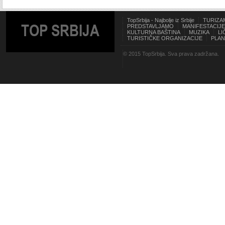
TopSrbija - Najbolje iz Srbije
TURIZA
TOP SRBIJA
PREDSTAVLJAMO
MANIFESTACIJE
KULTURNA BAŠTINA
MUZIKA
LI
TURISTIČKE ORGANIZACIJE
PLAN
© 2015 TopSrbija. Sva prava zadržana.