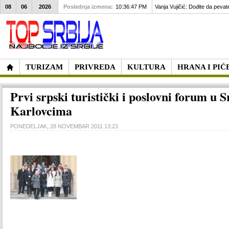
08
06
2026
Poslednja izmena:
10:36:47 PM
Vanja Vujičić: Dođite da pevat
TURIZAM
PRIVREDA
KULTURA
HRANA I PIĆ
Prvi srpski turistički i poslovni forum u
Karlovcima
PONEDELJAK, 28 NOVEMBAR 2011 13:23