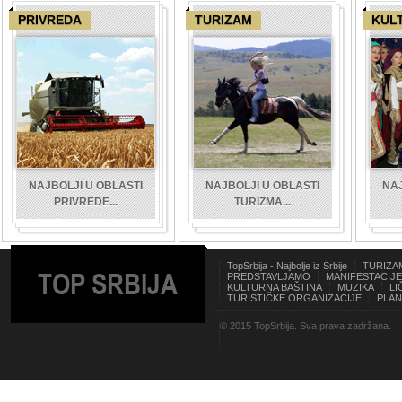
PRIVREDA
TURIZAM
KUL
NAJBOLJI U OBLASTI
NAJBOLJI U OBLASTI
NAJ
PRIVREDE...
TURIZMA...
TopSrbija - Najbolje iz Srbije
TURIZA
TOP SRBIJA
PREDSTAVLJAMO
MANIFESTACIJE
KULTURNA BAŠTINA
MUZIKA
LI
TURISTIČKE ORGANIZACIJE
PLAN
© 2015 TopSrbija. Sva prava zadržana.