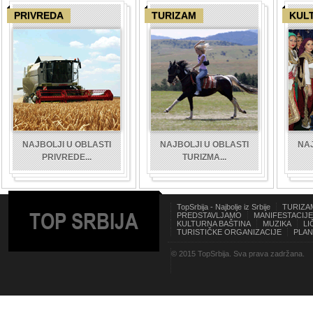
PRIVREDA
TURIZAM
KUL
NAJBOLJI U OBLASTI
NAJBOLJI U OBLASTI
NAJ
PRIVREDE...
TURIZMA...
TopSrbija - Najbolje iz Srbije
TURIZA
TOP SRBIJA
PREDSTAVLJAMO
MANIFESTACIJE
KULTURNA BAŠTINA
MUZIKA
LI
TURISTIČKE ORGANIZACIJE
PLAN
© 2015 TopSrbija. Sva prava zadržana.