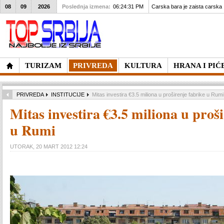
08
09
2026
Poslednja izmena:
06:24:31 PM
Carska bara je zaista carska
TURIZAM
PRIVREDA
KULTURA
HRANA I PIĆ
PRIVREDA
INSTITUCIJE
Mitas investira €3.5 miliona u proširenje fabrike u Rumi
Mitas investira €3.5 miliona u proš
u Rumi
UTORAK, 20 MART 2012 12:24