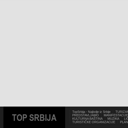
TopSrbija - Najbolje iz Srbije
TURIZA
TOP SRBIJA
PREDSTAVLJAMO
MANIFESTACIJE
KULTURNA BAŠTINA
MUZIKA
LI
TURISTIČKE ORGANIZACIJE
PLAN