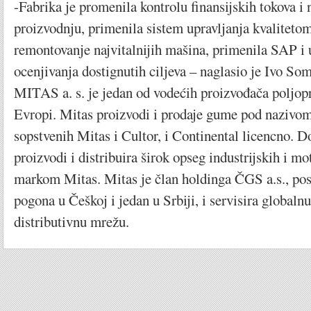
-Fabrika je promenila kontrolu finansijskih tokova i
proizvodnju, primenila sistem upravljanja kvalitetom
remontovanje najvitalnijih mašina, primenila SAP i 
ocenjivanja dostignutih ciljeva – naglasio je Ivo Somr
MITAS a. s. je jedan od vodećih proizvođača poljop
Evropi. Mitas proizvodi i prodaje gume pod nazivom
sopstvenih Mitas i Cultor, i Continental licencno. 
proizvodi i distribuira širok opseg industrijskih i
markom Mitas. Mitas je član holdinga ČGS a.s., pos
pogona u Češkoj i jedan u Srbiji, i servisira globalnu
distributivnu mrežu.