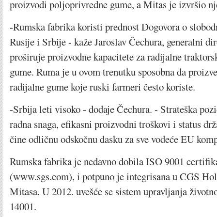
proizvodi poljoprivredne gume, a Mitas je izvršio nj
-Rumska fabrika koristi prednost Dogovora o slobod
Rusije i Srbije - kaže Jaroslav Čechura, generalni di
proširuje proizvodne kapacitete za radijalne traktor
gume. Ruma je u ovom trenutku sposobna da proizved
radijalne gume koje ruski farmeri često koriste.
-Srbija leti visoko - dodaje Čechura. - Strateška poz
radna snaga, efikasni proizvodni troškovi i status d
čine odličnu odskočnu dasku za sve vodeće EU komp
Rumska fabrika je nedavno dobila ISO 9001 certifi
(www.sgs.com), i potpuno je integrisana u CGS Hold
Mitasa. U 2012. uvešće se sistem upravljanja živo
14001.