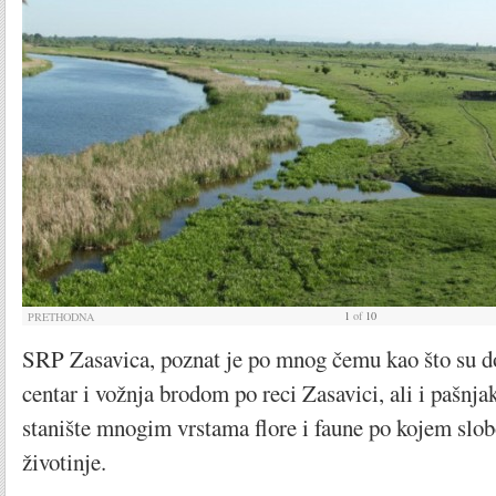
1
of
10
PRETHODNA
SRP Zasavica, poznat je po mnog čemu kao što su do
centar i vožnja brodom po reci Zasavici, ali i pašnjak
stanište mnogim vrstama flore i faune po kojem slo
životinje.