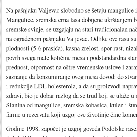
Na pašnjaku Valjevac slobodno se šetaju mangulice 
Mangulice, sremska crna lasa dobijene ukrštanjem b
sremske svinje, se uzgajaju na stari tradicionalan n
na ogradenom pašnjaku Valjevac. Odlike ove rasu su
plodnosti (5-6 prasića), kasna zrelost, spor rast, niza
povrh svega male količine mesa i podstandardna sla
prednost, otpornost na oštre vremenske uslove i zaraz
saznanje da konzumiranje ovog mesa dovodi do stva
i redukcije LDL holesterola, a da su
p
roizvodi napra
zdravi, bio je dobar razlog da se trud koji se ulaže u n
Slanina od mangulice, sremska kobasica, kulen i šun
farme u rezervatu koji uzgoj ove životinje čine kome
Godine 1998. započet je uzgoj goveda Podolske rase