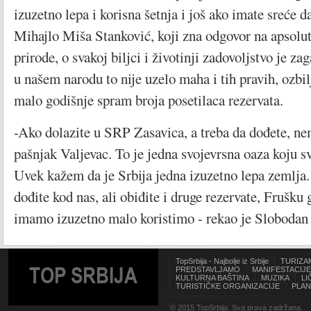
izuzetno lepa i korisna šetnja i još ako imate sreće 
Mihajlo Miša Stanković, koji zna odgovor na apsolut
prirode, o svakoj biljci i životinji zadovoljstvo je 
u našem narodu to nije uzelo maha i tih pravih, ozbi
malo godišnje spram broja posetilaca rezervata.
-Ako dolazite u SRP Zasavica, a treba da dođete, ne
pašnjak Valjevac. To je jedna svojevrsna oaza koju sv
Uvek kažem da je Srbija jedna izuzetno lepa zemlja.
dođite kod nas, ali obiđite i druge rezervate, Frušku g
imamo izuzetno malo koristimo - rekao je Slobodan
TopSrbija - Najbolje iz Srbije
TURIZA
TOP SRBIJA
PREDSTAVLJAMO
MANIFESTACIJE
KULTURNA BAŠTINA
MUZIKA
LI
TURISTIČKE ORGANIZACIJE
PLAN
© 2015 TopSrbija. Sva prava zadržana.