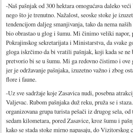
-Naš pašnjak od 300 hektara omogućava daleko veći 
nego što je trenutno. Nažalost, seoske stoke je izuze
tendencijom daljeg smanjivanja, tako da nema naših ž
bio obrastao u glog i šumu. Mi činimo veliki napor,
Pokrajinskog sekretarijata i Ministarstva, da svake 
gloga iskrčimo da bi vratili pašnjak, koji kada se ne
pretvorio bi se u šumu. Mi ga redovno čistimo i ove 
jer je održavanje pašnjaka, izuzetno važno i zbog ost
flore i faune.
-Uz sve sadržaje koje Zasavica nudi, posebna atrakci
Valjevac. Rubom pašnjaka duž reku, pruža se i staza
organizovana grupa turista pešači iz drugog sela, od 
sedam kilometara, pored Zasavice, kroz šumu i pašn
kako se stada stoke mirno napasaju, do Vizitorskog c