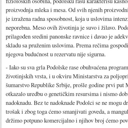
fizioloških osobina, podolsku rasu karakterišu kasno
proizvodnja mleka i mesa. Od svih njenih proizvodni
je izražena radna sposobnost, koja u uslovima intenz
neporebna. Meso ovih životinja je suvo i žilavo. Pod
prilagođen sredini panonske ravnice i davao je adek
skladu sa pruženim uslovima. Prema rečima gospod
njegova budućnost u rezervatu nije sigurna.
- Iako su sva grla Podolske rase obuhvaćena progr
životinjskih vrsta, i u okviru Ministarstva za poljop
šumarstvo Republike Srbije, prošle godine prvi put M
otkazalo uredbu o genetičkim resursima i nismo dob
nadoknadu. Bez te nadoknade Podolci se ne mogu drž
trošak i zbog toga ćemo smanjivati goveda, a mangu
držimo potpuno komercijalno i njihov broj ćemo pov