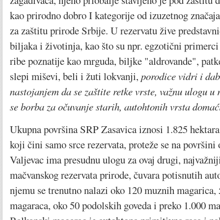
zagađivača, njeno priobalje stavljeno je pod zaštitu 
kao prirodno dobro I kategorije od izuzetnog značaj
za zaštitu prirode Srbije. U rezervatu žive predstavn
biljaka i životinja, kao što su npr. egzotični primer
ribe poznatije kao mrguda, biljke "aldrovande", patk
slepi miševi, beli i žuti lokvanji,
porodice vidri i dab
nastojanjem da se zaštite retke vrste, važnu ulogu u
se borba za očuvanje starih, autohtonih vrsta domaći
Ukupna površina SRP Zasavica iznosi 1.825 hektara,
koji čini samo srce rezervata, proteže se na površini
Valjevac ima presudnu ulogu za ovaj drugi, najvažni
mačvanskog rezervata prirode, čuvara potisnutih aut
njemu se trenutno nalazi oko 120 muznih magarica, 
magaraca, oko 50 podolskih goveda i preko 1.000 ma