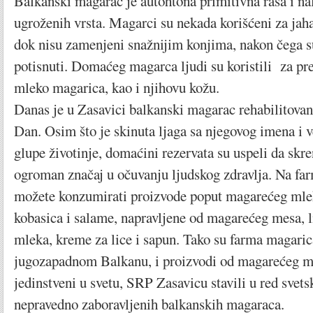
Balkanski magarac je autohtona primitivna rasa i nal
ugroženih vrsta. Magarci su nekada korišćeni za jahan
dok nisu zamenjeni snažnijim konjima, nakon čega 
potisnuti. Domaćeg magarca ljudi su koristili za p
mleko magarica, kao i njihovu kožu.
Danas je u Zasavici balkanski magarac rehabilitovan,
Dan. Osim što je skinuta ljaga sa njegovog imena i 
glupe životinje, domaćini rezervata su uspeli da skr
ogroman značaj u očuvanju ljudskog zdravlja. Na fa
možete konzumirati proizvode poput magarećeg mle
kobasica i salame, napravljene od magarećeg mesa, 
mleka, kreme za lice i sapun. Tako su farma magaric
jugozapadnom Balkanu, i proizvodi od magarećeg m
jedinstveni u svetu, SRP Zasavicu stavili u red svets
nepravedno zaboravljenih balkanskih magaraca.