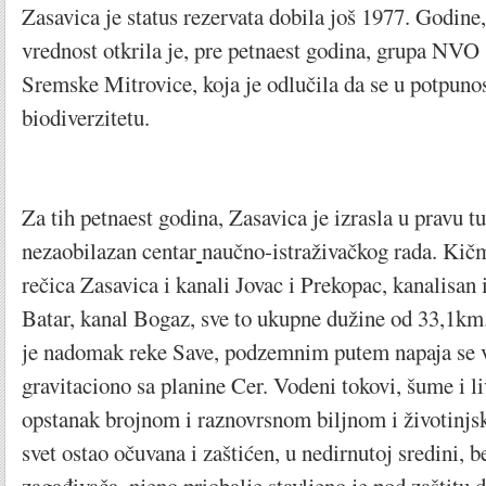
Zasavica je status rezervata dobila još 1977. Godine,
vrednost otkrila je, pre petnaest godina, grupa NVO
Sremske Mitrovice, koja je odlučila da se u potpuno
biodiverzitetu.
Za tih petnaest godina, Zasavica je izrasla u pravu tu
nezaobilazan centar
naučno-istraživačkog rada. Kičm
rečica Zasavica i kanali Jovac i Prekopac, kanalisan 
Batar, kanal Bogaz, sve to ukupne dužine od 33,1k
je nadomak reke Save, podzemnim putem napaja se v
gravitaciono sa planine Cer. Vodeni tokovi, šume i l
opstanak brojnom i raznovrsnom biljnom i životinjsk
svet ostao očuvana i zaštićen, u nedirnutoj sredini, b