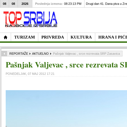
08
08
2026
Poslednja izmena:
08:23:13 PM
Drugi dan 41. Dana piva u Zre
TURIZAM
PRIVREDA
KULTURA
HRANA I PIĆ
REPORTAŽE
AKTUELNO
Pašnjak Valjevac , srce rezrevata SRP Zasavica
Pašnjak Valjevac , srce rezrevata 
PONEDELJAK, 07 MAJ 2012 17:21