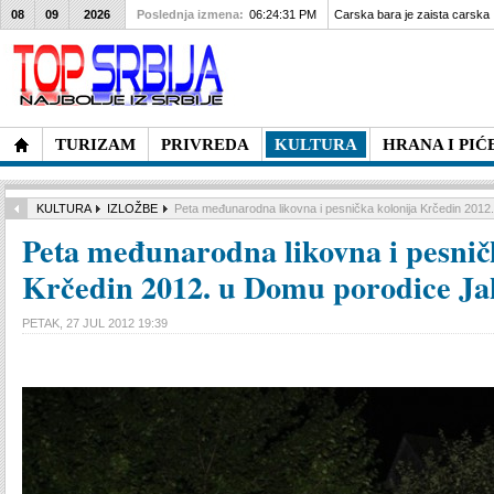
08
09
2026
Poslednja izmena:
06:24:31 PM
Carska bara je zaista carska
TURIZAM
PRIVREDA
KULTURA
HRANA I PIĆ
KULTURA
IZLOŽBE
Peta međunarodna likovna i pesnička kolonija Krčedin 2012
Peta međunarodna likovna i pesnič
Krčedin 2012. u Domu porodice Ja
PETAK, 27 JUL 2012 19:39