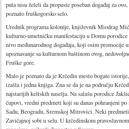
puta nisu želeli da propuste poseban događaj za ov
poznato fruškogorsko selo.
Urednik programa kolonije, književnik Miodrag Mić
kulturno-umetničku manifestaciju u Domu porodice J
nivo međunarodnog događaja, koji osim promocije ume
upoznavanje sa kulturnom baštinom ovog, nedovoljn
Fruške gore.
Malo je poznato da je Krčedin mesto bogate istorije
izašla i jedna knjiga. Zna se da je na području Krčed
najstarijih keltskih naselja. Na salašu porodice Jakši
ćupovi, vredni predmeti koji su danas pohranjeni 
Sadu, Beogradu, Sremskoj Mitrovici. Neki predmeti 
Zavičajnoj sobi u selu. U krčedinskom pravoslavnom