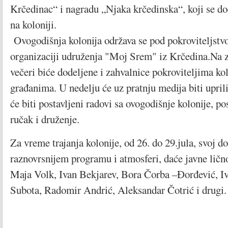
Krčedinac“ i nagradu „Njaka krčedinska“, koji se dod
na koloniji.
Ovogodišnja kolonija održava se pod pokroviteljstvo
organizaciji udruženja "Moj Srem" iz Krčedina.Na z
večeri biće dodeljene i zahvalnice pokroviteljima ko
građanima. U nedelju će uz pratnju medija biti upril
će biti postavljeni radovi sa ovogodišnje kolonije, po
ručak i druženje.
Za vreme trajanja kolonije, od 26. do 29.jula, svoj d
raznovrsnijem programu i atmosferi, daće javne ličn
Maja Volk, Ivan Bekjarev, Bora Čorba –Đorđević, Iv
Subota, Radomir Andrić, Aleksandar Čotrić i drugi.