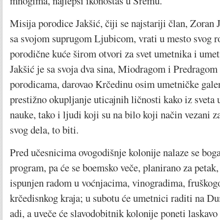
mnogima, najlepši ikonostas u Sremu.
Misija porodice Jakšić, čiji se najstariji član, Zoran 
sa svojom suprugom Ljubicom, vrati u mesto svog ro
porodične kuće širom otvori za svet umetnika i umet
Jakšić je sa svoja dva sina, Miodragom i Predragom
porodicama, darovao Krčedinu osim umetničke galeri
prestižno okupljanje uticajnih ličnosti kako iz sveta 
nauke, tako i ljudi koji su na bilo koji način vezani z
svog dela, to biti.
Pred učesnicima ovogodišnje kolonije nalaze se boga
program, pa će se boemsko veče, planirano za petak,
ispunjen radom u voćnjacima, vinogradima, fruškog
krčedisnkog kraja; u subotu će umetnici raditi na D
adi, a uveče će slavodobitnik kolonije poneti laskavo