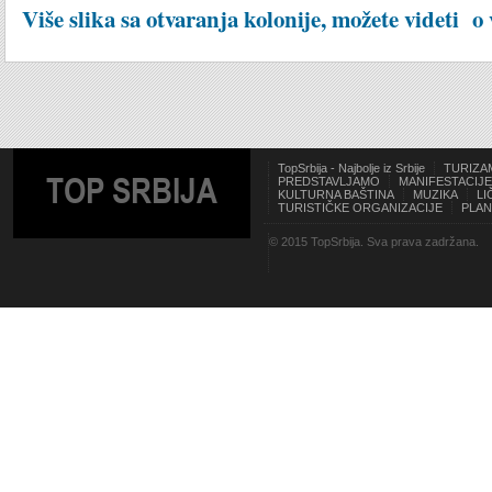
Više slika sa otvaranja kolonije, možete videti o 
TopSrbija - Najbolje iz Srbije
TURIZA
TOP SRBIJA
PREDSTAVLJAMO
MANIFESTACIJE
KULTURNA BAŠTINA
MUZIKA
LI
TURISTIČKE ORGANIZACIJE
PLAN
© 2015 TopSrbija. Sva prava zadržana.