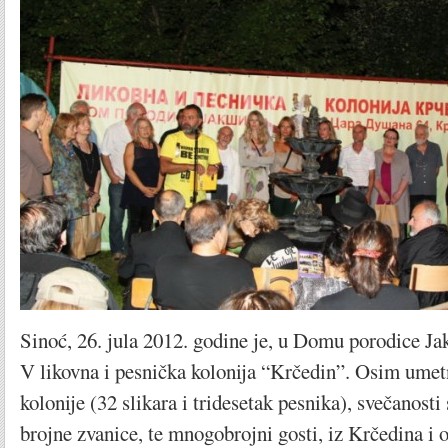
Sinoć, 26. jula 2012. godine je, u Domu porodice Ja
V likovna i pesnička kolonija “Krčedin”. Osim umet
kolonije (32 slikara i tridesetak pesnika), svečanosti 
brojne zvanice, te mnogobrojni gosti, iz Krčedina i o