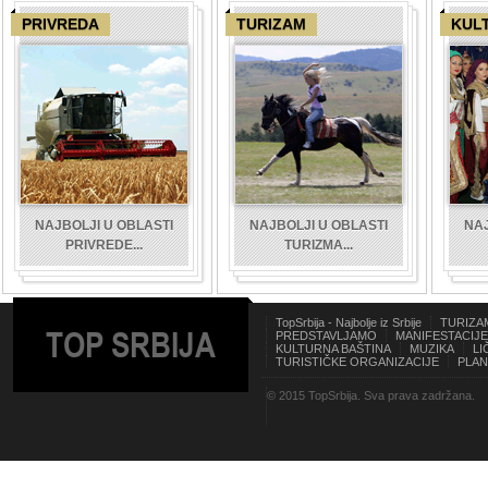
PRIVREDA
TURIZAM
KUL
NAJBOLJI U OBLASTI
NAJBOLJI U OBLASTI
NAJ
PRIVREDE...
TURIZMA...
TopSrbija - Najbolje iz Srbije
TURIZA
TOP SRBIJA
PREDSTAVLJAMO
MANIFESTACIJE
KULTURNA BAŠTINA
MUZIKA
LI
TURISTIČKE ORGANIZACIJE
PLAN
© 2015 TopSrbija. Sva prava zadržana.