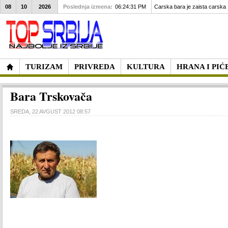
08
10
2026
Poslednja izmena:
06:24:31 PM
Carska bara je zaista carska
TURIZAM
PRIVREDA
KULTURA
HRANA I PIĆ
Bara Trskovača
SREDA, 22 AVGUST 2012 08:57