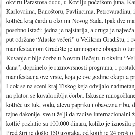
okviru Parastosa dudu, u Kovilju početkom juna, Ka
Karlovcima, Banoštoru, Pavlincima, Petrovaradinu, i
kotlića kraj čardi u okolini Novog Sada. Ipak dve man
posebno istaći: jedna je najstarija, a druga je najveć
put održane “Alaske večeri” u Velikom Gradištu, i 
manifestacijom Gradište je umnogome obogatilo tur
Kuvanje riblje čorbe u Novom Bečeju, u okviru “Ve
dana”, doprinelo je raznovrsnosti programa, i postal
manifestacija ove vrste, koja je ove godine okupila p
I dok se na sceni kraj Tiskog keja odvijalo nadmeta
na platou se kuvala riblja čorba. Iskusne mnogočlane
kotliće uz luk, vodu, alevu papriku i obaveznu ribu, 
tajne đakonije, sve u želji da zadive internacionalni ži
kotlić pozlatio sa 100.000 dinara, koliko je iznosila 
Pred žiri je došlo 150 uzoraka, od kojih je 24 prošlo