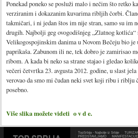
Ponekad poneko se posluži malo i nečim što retko k
verziranim i dokazanim kuvarima ribljih čorbi. Članov
takmičari, i ni jedan štos im nije stran, samo su im n
drugih. Najbolji geg ovogodišnjeg „Zlatnog kotlića“ 
Velikogospojinskim danima u Novom Bečeju bio je 
paprikaša. Zabunom ili ne, tek dobro je zamirisao
ribom. A kada bi neko sa strane stajao i gledao koliko
večeri četvrtka 23. avgusta 2012. godine, u slast jela 
verovao da smo mi čudan neki svet koji ribu i riblju 
posebno.
Više slika možete videti o v d e.
TopSrbija - Najbolje iz Srbije
TURIZA
PREDSTAVLJAMO
MANIFESTACIJE