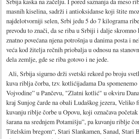
Srbija kaska na začelju. I pored saznanja da meso r
masnih kiselina, sadrži i antioksidanse koji štite moz
najdelotvorniji selen, Srbi jedu 5 do 7 kilograma rib
prevodu to znači, da se riba u Srbiji i dalje skromno k
znatno povećana njena potrošnja u danima posta i nek
veća kod žitelja rečnih priobalja u odnosu na stanov
dela zemlje, gde se riba gotovo i ne jede.
Ali, Srbija sigurno drži svetski rekord po broju sve
kuva riblja čorba, tzv. kotlićijadama Da spomenemo 
Vojvodine” u Pančevu, "Zlatni kotlić" u okviru Dana
kraj Sunjog čarde na obali Ludaškog jezera, Veliko f
kuvanju riblje čorbe u Opovu, koji označava početak
šarana na srednjem Potamišju”, pa kuvanju riblje čo
Titelskim bregom“, Stari Slankamen, Sanad, Stari