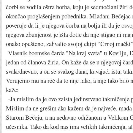
čorbi se vodila oštra borba, koju je sedmočlani žiri 
okončao proglašenjem pobednika. Mlađani Bečejac 
poveruje da li je njegova čorba najbolja ili da je osv
njegova zbunjenost je išla dotle da nije stigao ni maj
onako opušteno, zahvalio svojoj ekipi “Crnoj mački”
Vlasnik boemske čarde "Na kraj sveta" u Kovilju, Đ
jedan od članova žiria. On kaže da se u njegovoj čard
svakodnevno, a on se svakog dana, kuvajući istu, ta
Verujemo mu na reč da to nije lako, a nije lako bilo 
kaže:
-Ja mislim da je ovo zaista jedinstveno takmičenje 
Mislim da ne grešim ako kažem da je najveće, mada j
Starom Bečeju, a na nedavno održanom u Velikom Gr
učesnika. Tako da kod nas ima velikih takmičenja, al