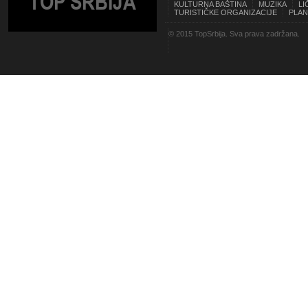
TOP SRBIJA
KULTURNA BAŠTINA
MUZIKA
LI
TURISTIČKE ORGANIZACIJE
PLAN
© 2015 TopSrbija. Sva prava zadržana.