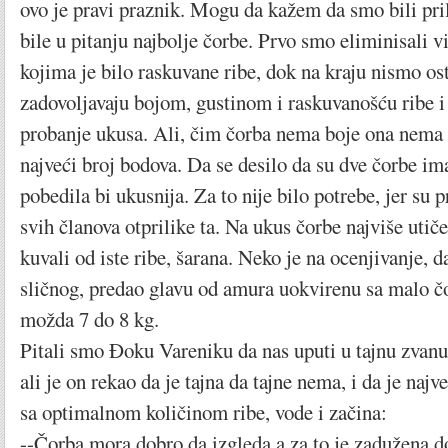
ovo je pravi praznik. Mogu da kažem da smo bili pri
bile u pitanju najbolje čorbe. Prvo smo eliminisali v
kojima je bilo raskuvane ribe, dok na kraju nismo ost
zadovoljavaju bojom, gustinom i raskuvanošću ribe i 
probanje ukusa. Ali, čim čorba nema boje ona nema 
najveći broj bodova. Da se desilo da su dve čorbe ima
pobedila bi ukusnija. Za to nije bilo potrebe, jer su p
svih članova otprilike ta. Na ukus čorbe najviše utiče 
kuvali od iste ribe, šarana. Neko je na ocenjivanje, da
sličnog, predao glavu od amura uokvirenu sa malo čor
možda 7 do 8 kg.
Pitali smo Đoku Vareniku da nas uputi u tajnu zvanu 
ali je on rekao da je tajna da tajne nema, i da je najv
sa optimalnom količinom ribe, vode i začina:
--Čorba mora dobro da izgleda a za to je zadužena do