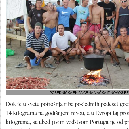
POBEDNIČKA EKIPA CRNA MAČKA IZ NOVOG B
Dok je u svetu potrošnja ribe poslednjih pedeset god
14 kilograma na godišnjem nivou, a u Evropi taj pro
kilograma, sa ubedljivim vođstvom Portugalije od p