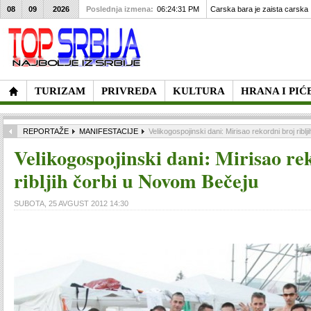
08
09
2026
Poslednja izmena:
06:24:31 PM
Carska bara je zaista carska
TURIZAM
PRIVREDA
KULTURA
HRANA I PIĆ
REPORTAŽE
MANIFESTACIJE
Velikogospojinski dani: Mirisao rekordni broj rib
Velikogospojinski dani: Mirisao re
ribljih čorbi u Novom Bečeju
SUBOTA, 25 AVGUST 2012 14:30