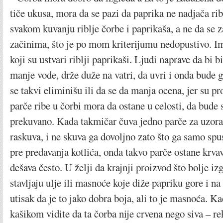
tiče ukusa, mora da se pazi da paprika ne nadjača ribu
svakom kuvanju riblje čorbe i paprikaša, a ne da se 
začinima, što je po mom kriterijumu nedopustivo. Im
koji su ustvari riblji paprikaši. Ljudi naprave da bi b
manje vode, drže duže na vatri, da uvri i onda bude g
se takvi eliminišu ili da se da manja ocena, jer su p
parče ribe u čorbi mora da ostane u celosti, da bude 
prekuvano. Kada takmičar čuva jedno parče za uzora
raskuva, i ne skuva ga dovoljno zato što ga samo spu
pre predavanja kotlića, onda takvo parče ostane krvavo
dešava često. U želji da krajnji proizvod što bolje iz
stavljaju ulje ili masnoće koje diže papriku gore i na 
utisak da je to jako dobra boja, ali to je masnoća. K
kašikom vidite da ta čorba nije crvena nego siva – r