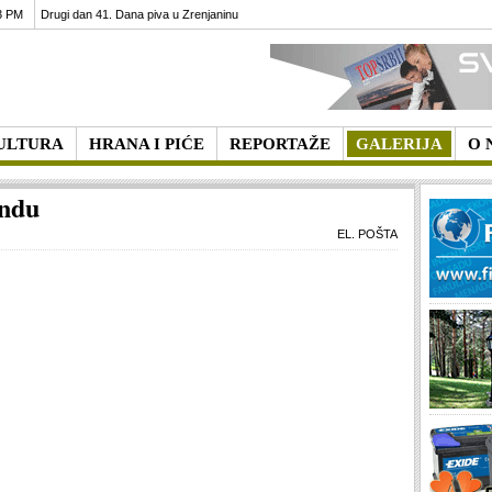
3 PM
Carska bara - turistička izvrsnost, neponovljiv ...
ULTURA
HRANA I PIĆE
REPORTAŽE
GALERIJA
O 
andu
EL. POŠTA