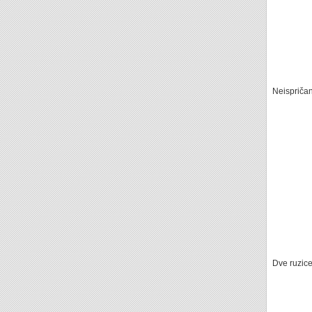
Neispriča
Dve ruzic