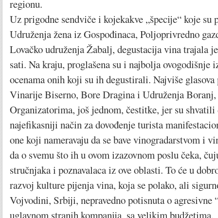
regionu.
Uz prigodne sendviče i kojekakve „špecije“ koje su p
Udruženja žena iz Gospođinaca, Poljoprivredno gaz
Lovačko udruženja Žabalj, degustacija vina trajala j
sati. Na kraju, proglašena su i najbolja ovogodišnje 
ocenama onih koji su ih degustirali. Najviše glasova
Vinarije Biserno, Bore Dragina i Udruženja Boranj, 
Organizatorima, još jednom, čestitke, jer su shvatili d
najefikasniji način za dovođenje turista manifestacion
one koji nameravaju da se bave vinogradarstvom i vi
da o svemu što ih u ovom izazovnom poslu čeka, čuj
stručnjaka i poznavalaca iz ove oblasti. To će u dobro
razvoj kulture pijenja vina, koja se polako, ali sigurn
Vojvodini, Srbiji, nepravedno potisnuta o agresivne “
uglavnom stranih kompanija, sa velikim budžetima.