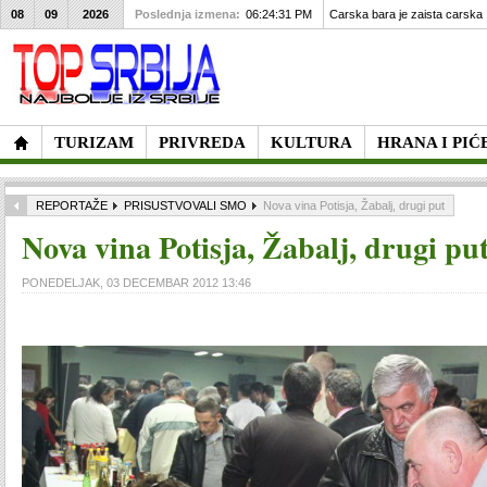
08
09
2026
Poslednja izmena:
06:24:31 PM
Carska bara je zaista carska
TURIZAM
PRIVREDA
KULTURA
HRANA I PIĆ
REPORTAŽE
PRISUSTVOVALI SMO
Nova vina Potisja, Žabalj, drugi put
Nova vina Potisja, Žabalj, drugi pu
PONEDELJAK, 03 DECEMBAR 2012 13:46