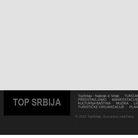
TopSrbija - Najbolje iz Srbije
TURIZA
TOP SRBIJA
PREDSTAVLJAMO
MANIFESTACIJE
KULTURNA BAŠTINA
MUZIKA
LI
TURISTIČKE ORGANIZACIJE
PLAN
© 2015 TopSrbija. Sva prava zadržana.