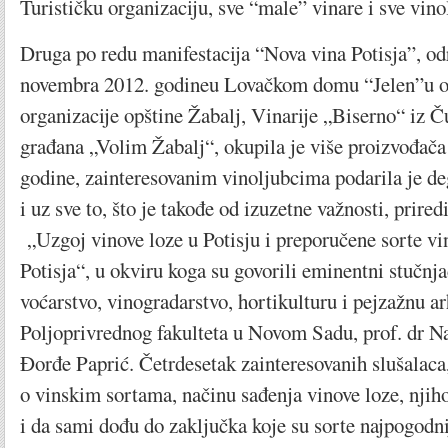
Turističku organizaciju, sve “male” vinare i sve vino
Druga po redu manifestacija “Nova vina Potisja”, od
novembra 2012. godineu Lovačkom domu “Jelen”u org
organizacije opštine Žabalj, Vinarije „Biserno“ iz 
građana „Volim Žabalj“, okupila je više proizvođača
godine, zainteresovanim vinoljubcima podarila je d
i uz sve to, što je takođe od izuzetne važnosti, prire
„Uzgoj vinove loze u Potisju i preporučene sorte vi
Potisja“, u okviru koga su govorili eminentni stučn
voćarstvo, vinogradarstvo, hortikulturu i pejzažnu ar
Poljoprivrednog fakulteta u Novom Sadu, prof. dr Na
Đorđe Paprić. Četrdesetak zainteresovanih slušalaca
o vinskim sortama, načinu sađenja vinove loze, njih
i da sami dođu do zaključka koje su sorte najpogodn