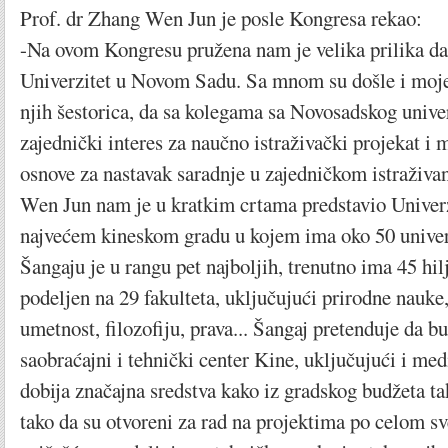
Prof. dr Zhang Wen Jun je posle Kongresa rekao:
-Na ovom Kongresu pružena nam je velika prilika 
Univerzitet u Novom Sadu. Sa mnom su došle i moje 
njih šestorica, da sa kolegama sa Novosadskog univ
zajednički interes za naučno istraživački projekat i 
osnove za nastavak saradnje u zajedničkom istraživ
Wen Jun nam je u kratkim crtama predstavio Univerz
najvećem kineskom gradu u kojem ima oko 50 univerz
Šangaju je u rangu pet najboljih, trenutno ima 45 hil
podeljen na 29 fakulteta, uključujući prirodne nauke,
umetnost, filozofiju, prava... Šangaj pretenduje da 
saobraćajni i tehnički center Kine, uključujući i med
dobija značajna sredstva kako iz gradskog budžeta ta
tako da su otvoreni za rad na projektima po celom sv