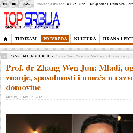
08
08
2026
Poslednja izmena:
08:23:13 PM
Drugi dan 41. Dana piva u Zre
TURIZAM
PRIVREDA
KULTURA
HRANA I PIĆ
PRIVREDA
INSTITUCIJE
Prof. dr Zhang Wen Jun: Mladi, ugradite svoje znanje,
Prof. dr Zhang Wen Jun: Mladi, ug
znanje, sposobnosti i umeća u razvo
domovine
SREDA, 22 MAJ 2013 13:12