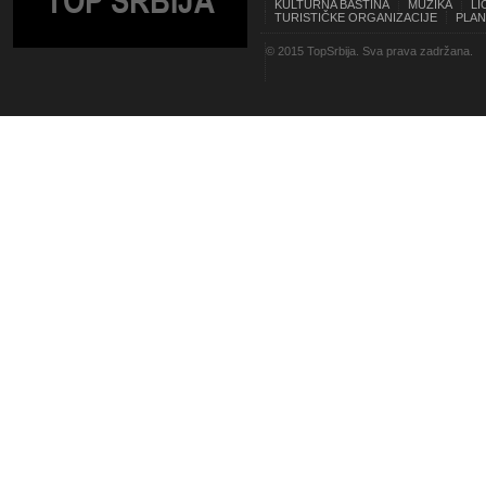
TOP SRBIJA
KULTURNA BAŠTINA
MUZIKA
LI
TURISTIČKE ORGANIZACIJE
PLAN
© 2015 TopSrbija. Sva prava zadržana.