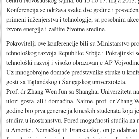
centru Novosadskog sajma, od 15 do 17. maja 2013. 
Konferencija se održava svake dve godine i posvećen
primeni inženjerstva i tehnologije, sa posebnim akc
izvore energije i zaštite životne sredine.
Pokrovitelji ove konferencije bili su Ministarstvo pr
tehnološkog razvoja Republike Srbije i Pokrajinski s
tehnološki razvoj i visoko obrazovanje AP Vojvodine
Uz mnogobrojne domaće predstavnike struke u konfer
gosti sa Tajlandskog i Šangajskog univerzioteta.
Prof. dr Zhang Wen Jun sa Shanghai Univerziteta na
ulozi gosta, ali i domaćina. Naime, prof. dr Zhang 
godine bio prva generacija kineskih studenata koja j
studira u inostranstvu. Pored mogućnosti studija na
u Americi, Nemačkoj ili Franscuskoj, on je odabrao 