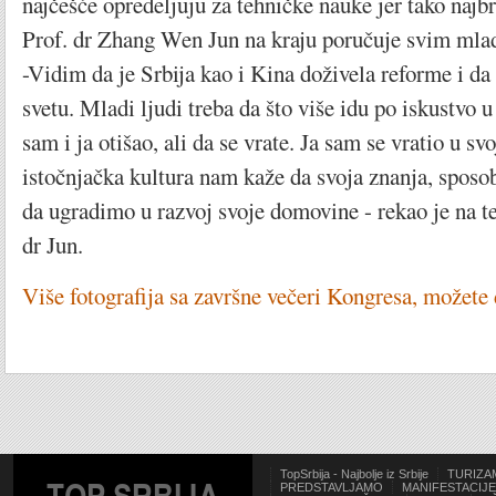
najčešće opredeljuju za tehničke nauke jer tako najb
Prof. dr Zhang Wen Jun na kraju poručuje svim mla
-Vidim da je Srbija kao i Kina doživela reforme i da
svetu. Mladi ljudi treba da što više idu po iskustvo 
sam i ja otišao, ali da se vrate. Ja sam se vratio u s
istočnjačka kultura nam kaže da svoja znanja, sposo
da ugradimo u razvoj svoje domovine - rekao je na 
dr Jun.
Više fotografija sa završne večeri Kongresa, možete 
TopSrbija - Najbolje iz Srbije
TURIZA
PREDSTAVLJAMO
MANIFESTACIJE