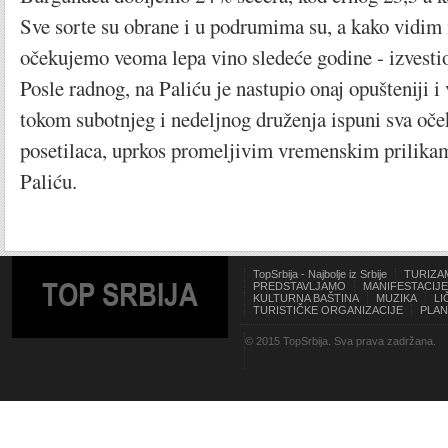
Sve sorte su obrane i u podrumima su, a kako vidim 
očekujemo veoma lepa vino sledeće godine - izvesti
Posle radnog, na Paliću je nastupio onaj opušteniji i v
tokom subotnjeg i nedeljnog druženja ispuni sva oče
posetilaca, uprkos promeljivim vremenskim prilikam
Paliću.
TopSrbija - Najbolje iz Srbije
TURIZA
TOP SRBIJA
PREDSTAVLJAMO
MANIFESTACIJE
KULTURNA BAŠTINA
MUZIKA
LI
TURISTIČKE ORGANIZACIJE
PLAN
© 2015 TopSrbija. Sva prava zadržana.