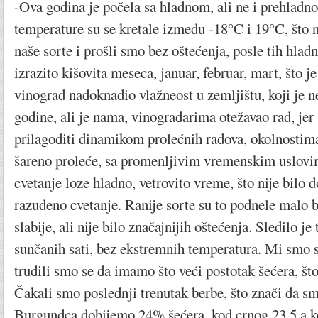
-Ova godina je počela sa hladnom, ali ne i prehlad
temperature su se kretale između -18°C i 19°C, što 
naše sorte i prošli smo bez oštećenja, posle tih hladn
izrazito kišovita meseca, januar, februar, mart, što je
vinograd nadoknadio vlažneost u zemljištu, koji je n
godine, ali je nama, vinogradarima otežavao rad, jer
prilagoditi dinamikom prolećnih radova, okolnostima
šareno proleće, sa promenljivim vremenskim uslovim
cvetanje loze hladno, vetrovito vreme, što nije bilo 
razuđeno cvetanje. Ranije sorte su to podnele malo b
slabije, ali nije bilo značajnijih oštećenja. Sledilo je
sunčanih sati, bez ekstremnih temperatura. Mi smo 
trudili smo se da imamo što veći postotak šećera, što
Čakali smo poslednji trenutak berbe, što znači da sm
Burgundca dobijemo 24% šećera, kod crnog 23,5 a 