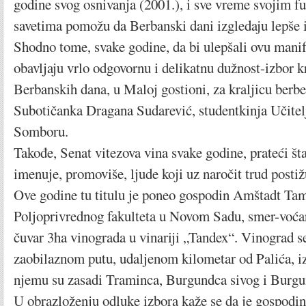
godine svog osnivanja (2001.), i sve vreme svojim f
savetima pomožu da Berbanski dani izgledaju lepše i
Shodno tome, svake godine, da bi ulepšali ovu manife
obavljaju vrlo odgovornu i delikatnu dužnost-izbor k
Berbanskih dana, u Maloj gostioni, za kraljicu berbe
Subotičanka Dragana Sudarević, studentkinja Učitelj
Somboru.
Takođe, Senat vitezova vina svake godine, prateći št
imenuje, promoviše, ljude koji uz naročit trud postiž
Ove godine tu titulu je poneo gospodin Amštadt Tam
Poljoprivrednog fakulteta u Novom Sadu, smer-voćar
čuvar 3ha vinograda u vinariji „Tandex“. Vinograd se
zaobilaznom putu, udaljenom kilometar od Palića, i
njemu su zasadi Traminca, Burgundca sivog i Burgu
U obrazloženju odluke izbora kaže se da je gospodi