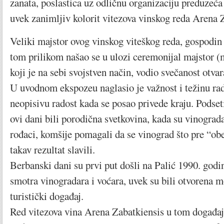
zanata, poslastica uz odličnu organizaciju preduzeća 
uvek zanimljiv kolorit vitezova vinskog reda Arena 
Veliki majstor ovog vinskog viteškog reda, gospodin
tom prilikom našao se u ulozi ceremonijal majstor (
koji je na sebi svojstven način, vodio svečanost otv
U uvodnom ekspozeu naglasio je važnost i težinu rad
neopisivu radost kada se posao privede kraju. Podset
ovi dani bili porodična svetkovina, kada su vinograd
rođaci, komšije pomagali da se vinograd što pre “obe
takav rezultat slavili.
Berbanski dani su prvi put došli na Palić 1990. godi
smotra vinogradara i voćara, uvek su bili otvorena 
turistički događaj.
Red vitezova vina Arena Zabatkiensis u tom događaj