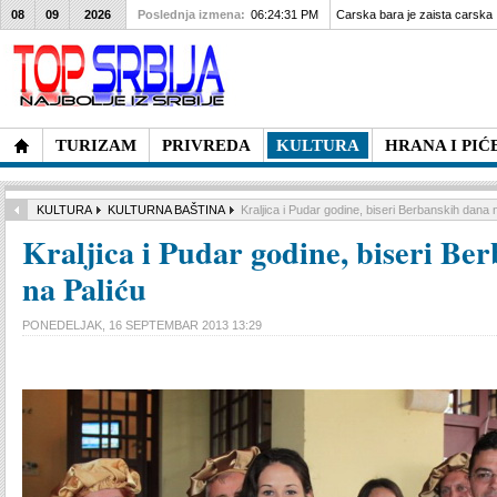
08
09
2026
Poslednja izmena:
06:24:31 PM
Carska bara je zaista carska
TURIZAM
PRIVREDA
KULTURA
HRANA I PIĆ
KULTURA
KULTURNA BAŠTINA
Kraljica i Pudar godine, biseri Berbanskih dana 
Kraljica i Pudar godine, biseri Be
na Paliću
PONEDELJAK, 16 SEPTEMBAR 2013 13:29