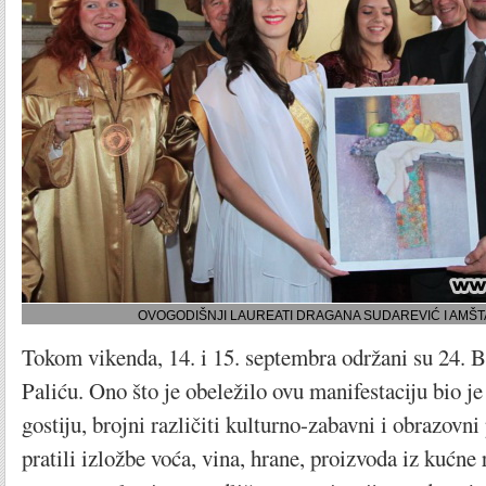
OVOGODIŠNJI LAUREATI DRAGANA SUDAREVIĆ I AMŠ
Tokom vikenda, 14. i 15. septembra održani su 24. B
Paliću. Ono što je obeležilo ovu manifestaciju bio je 
gostiju, brojni različiti kulturno-zabavni i obrazovn
pratili izložbe voća, vina, hrane, proizvoda iz kućne r