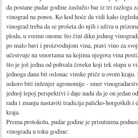
da postane pudar godine zaslužio bar iz tri razloga z
vinograd na ponos. Ko kod hoće da vidi kako izgleda
vinograd treba da se prošeta do njih i uživa u prizoru
ploda, u svemu onome što čini diku jednog vinogra
po malo bavi i proizvodnjom vina, pravi vino za svoje 
učestvuje na smortama na kojima njegova vina postiž
što je još jedna od pohvala čoveku koji tek stupa u vin
jednoga dana bit oslonac vinske priče u ovom kraju. 
uskoro biti inženjer agronomije - smer vinogradarstv
jednoj lepoj perspektivi i daje nadu da je on jedan o
radu i znanju nastaviti tradicija palićko-horgoških i
kraja.
Prema protokolu, pudar godine je prisutnima podneo 
vinograda u toku godine: