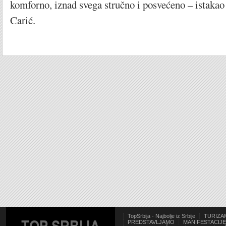
komforno, iznad svega stručno i posvećeno – istakao
Carić.
TopSrbija - Najbolje iz Srbije
TURIZA
PREDSTAVLJAMO
MANIFESTACIJE