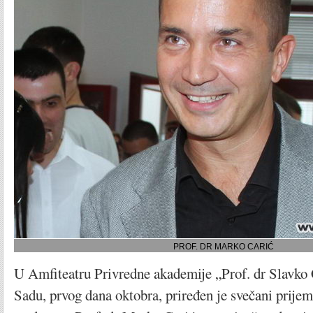
PROF. DR MARKO CARIĆ
U Amfiteatru Privredne akademije „Prof. dr Slavko
Sadu, prvog dana oktobra, priređen je svečani prijem