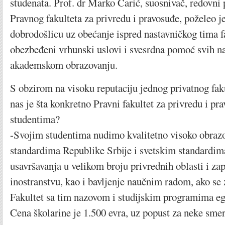
studenata. Prof. dr Marko Carić, suosnivač, redovni 
Pravnog fakulteta za privredu i pravosuđe, poželeo 
dobrodošlicu uz obećanje ispred nastavničkog tima fa
obezbeđeni vrhunski uslovi i svesrdna pomoć svih n
akademskom obrazovanju.
S obzirom na visoku reputaciju jednog privatnog faku
nas je šta konkretno Pravni fakultet za privredu i pr
studentima?
-Svojim studentima nudimo kvalitetno visoko obraz
standardima Republike Srbije i svetskim standardi
usavršavanja u velikom broju privrednih oblasti i zap
inostranstvu, kao i bavljenje naučnim radom, ako se 
Fakultet sa tim nazovom i studijskim programima egz
Cena školarine je 1.500 evra, uz popust za neke sme