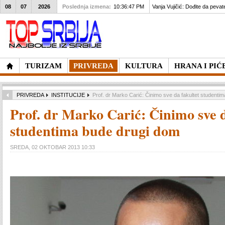
08
07
2026
Poslednja izmena:
10:36:47 PM
Vanja Vujičić: Dođite da pevat
TURIZAM
PRIVREDA
KULTURA
HRANA I PIĆ
PRIVREDA
INSTITUCIJE
Prof. dr Marko Carić: Činimo sve da fakultet studenti
Prof. dr Marko Carić: Činimo sve d
studentima bude drugi dom
SREDA, 02 OKTOBAR 2013 10:33