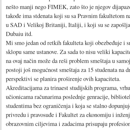
nešto manji nego FIMEK, zato što je njegov dijapaz
takođe ima stdenata koji su sa Pravnim fakultetom na
u SAD i Velikoj Britaniji, Italiji, i koji su se zapošlj
Dubaiu itd.
Mi smo jedan od retkih fakulteta koji obezbeđuje i s
sklopu same ustanove. Za sada to nisu veliki kapacit
na ovaj način može da reši problem smeštaja u samoj 
postoji još mogućnost smeštaja za 15 studenata na dr
perspektivi se planira proširenje ovih kapaciteta.
Akreditacijama za trinaest studijskih programa, vr
učionicama računarima poslednje genracije, bibliote
studentima bez ograničenja i koja se stalno dopunjuj
privredu i pravosuđe i Fakultet za ekonomiju i inže
obrazovnim ciljevima i zadacima prisupaju profesion