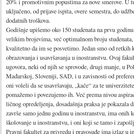
20% i promotivnim popustima za nove smerove. U tu 
uključeno, od prijave ispita, overe semestra, do udž
dodatnih troškova.
Godišnje upišemo oko 150 studenata na prvu godin
velikim brojevima, već optimalnom broju studenata
kvalitetno da im se posvetimo. Jedan smo od retkih 
obrazovanja i usavršavanja u inostranstvu. Ovaj fakul
ugovora, neki od njih se sprovode, drugi manje, u Polj
Mađarskoj, Sloveniji, SAD, i u zavisnosti od preferen
oni voleli da se usavršavaju, „kače“ za te univerzite
pomažemo i povezujemo ih. Već prema nivou aspiraci
ličnog opredeljenja, dosadašnja praksa je pokazala d
završe samo jednu godinu u inostranstvu, ima onih ko
školovanje u inostranstvu, i oni koji se tamo i zapošl
Pravni fakultet za privredu i pravosuđe ima izlaz u i