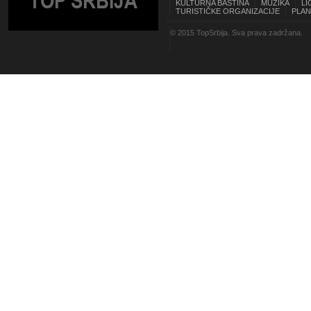
TOP SRBIJA
KULTURNA BAŠTINA
MUZIKA
LI
TURISTIČKE ORGANIZACIJE
PLAN
© 2015 TopSrbija. Sva prava zadržana.