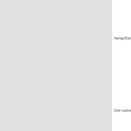
Neispriča
Dve ruzic