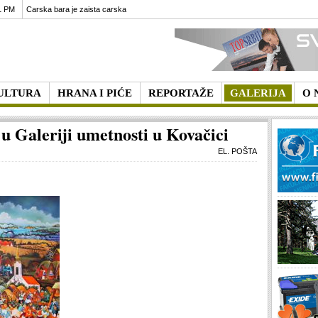
1 PM
Carska bara je zaista carska
ULTURA
HRANA I PIĆE
REPORTAŽE
GALERIJA
O 
 u Galeriji umetnosti u Kovačici
EL. POŠTA