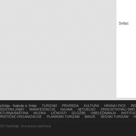
Svitac
pSrbija - Najbolje iz Srbije
TURIZAM
PRIVREDA
KULTURA
HRANA I PIĆE
RE
REDSTAVLJAMO
MANIFESTACIJE
NAJAVA
AKTUELNO
PRISUSTVOVALI SMO
ULTURNA BAŠTINA
MUZIKA
LIČNOSTI
IZLOŽBE
OBELEŽAVANJA
INSTITUC
URISTIČKE ORGANIZACIJE
PLANINSKI TURIZAM
BANJE
SEOSKI TURIZAM
H
15 TopSrbija. Sva prava zadržana.