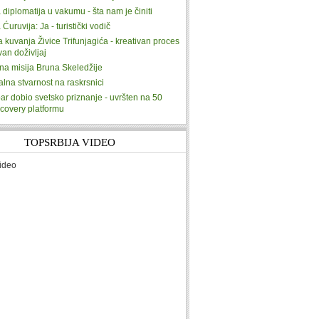
 diplomatija u vakumu - šta nam je činiti
 Ćuruvija: Ja - turistički vodič
ja kuvanja Živice Trifunjagića - kreativan proces
ivan doživljaj
na misija Bruna Skeledžije
alna stvarnost na raskrsnici
ar dobio svetsko priznanje - uvršten na 50
scovery platformu
TOPSRBIJA VIDEO
ideo