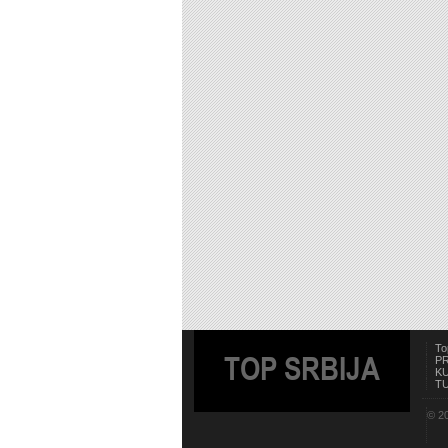
To
TOP SRBIJA
P
K
T
© 20