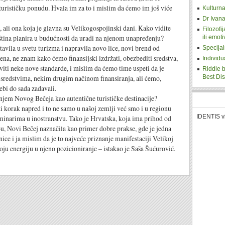
urističku ponudu. Hvala im za to i mislim da ćemo im još viće
Kulturna
Dr Ivana
, ali ona koja je glavna su Velikogospojinski dani. Kako vidite
Filozofi
ština planira u budućnosti da uradi na njenom unapređenju?
ili emot
tavila u svetu turizma i napravila novo lice, novi brend od
Specijal
na, ne znam kako ćemo finansijski izdržati, obezbediti sredstva,
Individu
viti neke nove standarde, i mislim da ćemo time uspeti da je
Riddle b
 sredstvima, nekim drugim načinom finansiranja, ali ćemo,
Best Di
ebi do sada zadavali.
njem Novog Bečeja kao autentične turističke destinacije?
 korak napred i to ne samo u našoj zemlji već smo i u regionu
IDENTIS v
seminarima u inostranstvu. Tako je Hrvatska, koja ima prihod od
u, Novi Bečej naznačila kao primer dobre prakse, gde je jedna
nice i ja mislim da je to najveće priznanje manifestaciji Velikoj
oju energiju u njeno pozicioniranje – istakao je Saša Šućurović.