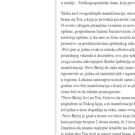
u zemlji – Velikogospojinske dane, koji priv
Tačku na I ovogodišnjih manufestacija, stavi
brane na Tisi, a koja je privukla pecaroše i z
O ovom i drugim pitanjima vezanim za novob
opštine, gospodinom Sašom Šućurovićem, čo
teritoriji opštine, u šta smo se lično uveri
prisustvo, sa predstavnicima opštinskog ruk
-Prvi put se jedna ovakva zimska ribolovačka
poslednjeg vikenda u decembru, evo, pre neko
svega izrasla zahvaljujući Klubu ljubitelja 
manifestacije. Novi Bečej do sada nije imao 
ispostavilo se, jedna od zanimljivijih i sigu
u regionu. Lokalna samouprava može samo d
godine ovo biti manifestacija o kojoj će se p
ćemo biti tu da zdušno pomognemo.
*Novi Bečej živi na Tisi. Gotovo da nema ma
pogledom sa Tiskog keja, a ni manifestacije
još jedna u nizu događaja uz reku, samo ovog
-Novi Bečej je grad u kome sve ulice koje izl
kuća počinje brojem 2 desna strana, ili 3 lev
činjenica da imamo najlepše šetalište na či
je jedan deo Tise koji se nalazi ispod brane, k