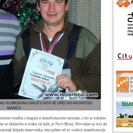
MU SLOBODANU GALIĆU KOJI JE UPECAO NAJVEĆEG
MANIĆA
uzetno trudila i ulagala u manifestacioni turizam, a što je lokalno
o se uključilo u svaku od njih, je Novi Bečej. Dovoljno je reći da
tnaestak hiljada stanovnika, ima jednu od tri vodeće manifestacije