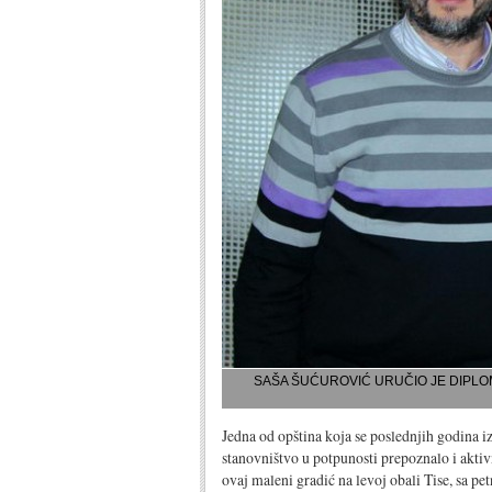
SAŠA ŠUĆUROVIĆ URUČIO JE DIPLO
Jedna od opština koja se poslednjih godina iz
stanovništvo u potpunosti prepoznalo i aktivn
ovaj maleni gradić na levoj obali Tise, sa pe