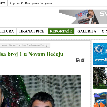
3 PM
Drugi dan 41. Dana piva u Zrenjaninu
ULTURA
HRANA I PIĆE
REPORTAŽE
GALERIJA
O 
urović: Reka Tisa broj 1 u Novom Bečeju
isa broj 1 u Novom Bečeju