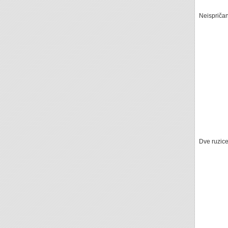
Neispriča
Dve ruzic