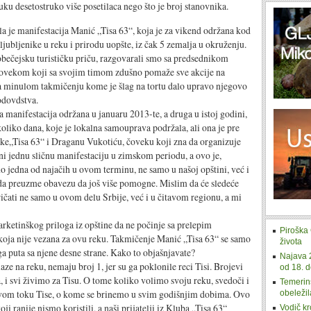
uku desetostruko više posetilaca nego što je broj stanovnika.
la je manifestacija Manić „Tisa 63“, koja je za vikend održana kod
aljubljenike u reku i prirodu uopšte, iz čak 5 zemalja u okruženju.
ečejsku turističku priču, razgovarali smo sa predsednikom
vekom koji sa svojim timom zdušno pomaže sve akcije na
li na minulom takmičenju kome je šlag na tortu dalo upravo njegovo
odovdstva.
 manifestacija održana u januaru 2013-te, a druga u istoj godini,
liko dana, koje je lokalna samouprava podržala, ali ona je pre
reke„Tisa 63“ i Draganu Vukotiću, čoveku koji zna da organizuje
ni jednu sličnu manifestaciju u zimskom periodu, a ovo je,
rno jedna od najačih u ovom terminu, ne samo u našoj opštini, već i
a preuzme obavezu da još više pomogne. Mislim da će sledeće
ričati ne samo u ovom delu Srbije, već i u čitavom regionu, a mi
rketinškog priloga iz opštine da ne počinje sa prelepim
Piroška 
 koja nije vezana za ovu reku. Takmičenje Manić „Tisa 63“ se samo
života
a puta sa njene desne strane. Kako to objašnjavate?
Najava 
aze na reku, nemaju broj 1, jer su ga poklonile reci Tisi. Brojevi
od 18. d
a, i svi živimo za Tisu. O tome koliko volimo svoju reku, svedoči i
Temerins
tavom toku Tise, o kome se brinemo u svim godišnjim dobima. Ovo
obeležil
oji ranije nismo koristili, a naši prijatelji iz Kluba „Tisa 63“
Vodič kr