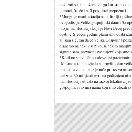
pokazali su da možemo da ga koristimo kao t
pomoći, što će i naši posetioci prepoznati.
*Mnogo je manifestacija na teritoriji opštine
ovogodišnje Velikogospojinski dane i šta op
-To je manifestacija koja je Novi Bečej preds
opštine. Sledeće godine planiramo dosta izme
ali sam siguran da će Velika Gospojina posta
dignemo na neki viši nivo, sa nekim manjim
siguran sam, prevazići sve ciljeve koje smo s
*Kolikoo ste vi lično zadovoljni pozicionira
-Mi smo u tom pogledu napravili jedan veliki
poznati, a za to dokaz je naše prisustvo na 
turizma 7,5 milijardi evra na godišnjem nivo
manifestacija uticala na razvoj lokalne zajed
gospojini, a i svima nama koji smo uložili sv