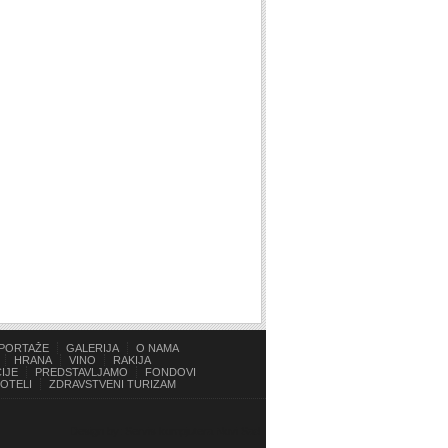
PORTAŽE
GALERIJA
O NAMA
HRANA
VINO
RAKIJA
IJE
PREDSTAVLJAMO
FONDOVI
OTELI
ZDRAVSTVENI TURIZAM
Design by: Servis kompjutera Novi Sad