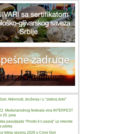
Goli: Aktivnosti, druženja i u "zlatnoj dobi"
22. Međunarodnog festivala vina INTERFEST
o 20. juna
ka pasuljijada “Prosto k’o pasulj” uz rekorde
a jubilej
oz letnju sezonu 2026 u Crnoj Gori