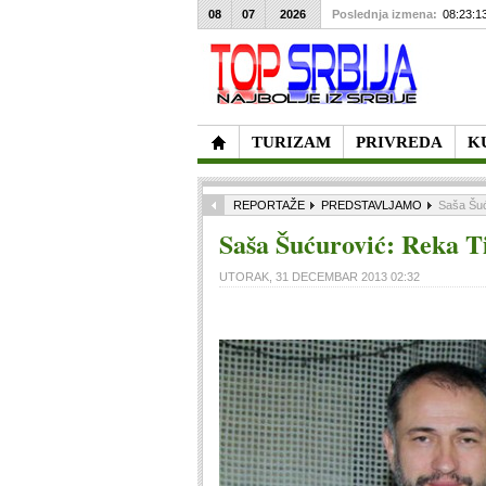
08
07
2026
Poslednja izmena:
08:23:1
TURIZAM
PRIVREDA
K
REPORTAŽE
PREDSTAVLJAMO
Saša Šuć
Saša Šućurović: Reka T
UTORAK, 31 DECEMBAR 2013 02:32