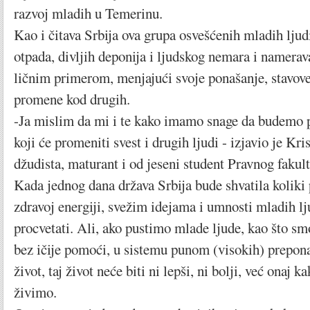
razvoj mladih u Temerinu.
Kao i čitava Srbija ova grupa osvešćenih mladih lju
otpada, divljih deponija i ljudskog nemara i namera
ličnim primerom, menjajući svoje ponašanje, stavove 
promene kod drugih.
-Ja mislim da mi i te kako imamo snage da budemo p
koji će promeniti svest i drugih ljudi - izjavio je Kri
džudista, maturant i od jeseni student Pravnog fakult
Kada jednog dana država Srbija bude shvatila koliki p
zdravoj energiji, svežim idejama i umnosti mladih lj
procvetati. Ali, ako pustimo mlade ljude, kao što sm
bez ičije pomoći, u sistemu punom (visokih) prepona
život, taj život neće biti ni lepši, ni bolji, već onaj 
živimo.