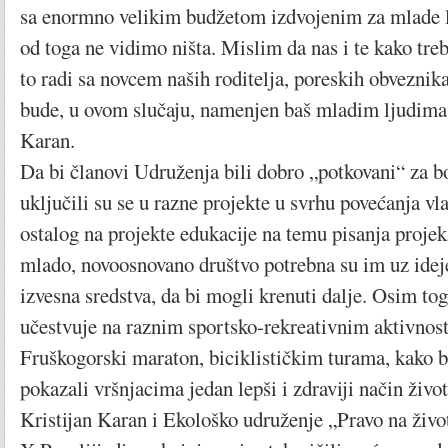
sa enormno velikim budžetom izdvojenim za mlade lj
od toga ne vidimo ništa. Mislim da nas i te kako treb
to radi sa novcem naših roditelja, poreskih obveznika,
bude, u ovom slučaju, namenjen baš mladim ljudima 
Karan.
Da bi članovi Udruženja bili dobro „potkovani“ za bo
uključili su se u razne projekte u svrhu povećanja vl
ostalog na projekte edukacije na temu pisanja projek
mlado, novoosnovano društvo potrebna su im uz ideje
izvesna sredstva, da bi mogli krenuti dalje. Osim to
učestvuje na raznim sportsko-rekreativnim aktivnost
Fruškogorski maraton, biciklističkim turama, kako 
pokazali vršnjacima jedan lepši i zdraviji način život
Kristijan Karan i Ekološko udruženje „Pravo na život