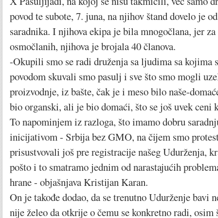
X Pasuljijadi, na kojoj se nisu takmičili, već samo dr
povod te subote, 7. juna, na njihov štand dovelo je od
saradnika. I njihova ekipa je bila mnogočlana, jer za
osmočlanih, njihova je brojala 40 članova.
-Okupili smo se radi druženja sa ljudima sa kojima
povodom skuvali smo pasulj i sve što smo mogli uz
proizvodnje, iz bašte, čak je i meso bilo naše-domaće
bio organski, ali je bio domaći, što se još uvek ceni 
To napominjem iz razloga, što imamo dobru saradn
inicijativom - Srbija bez GMO, na čijem smo prote
prisustvovali još pre registracije našeg Udurženja, k
pošto i to smatramo jednim od narastajućih probl
hrane - objašnjava Kristijan Karan.
On je takođe dodao, da se trenutno Udurženje bavi ne
nije želeo da otkrije o čemu se konkretno radi, osim š