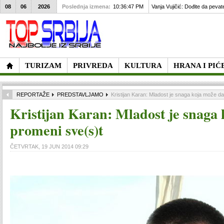
08
06
2026
Poslednja izmena:
10:36:47 PM
Vanja Vujičić: Dođite da pevat
TURIZAM
PRIVREDA
KULTURA
HRANA I PIĆ
REPORTAŽE
PREDSTAVLJAMO
Kristijan Karan: Mladost je snaga koja može d
Kristijan Karan: Mladost je snaga
promeni sve(s)t
ČETVRTAK, 19 JUN 2014 09:29