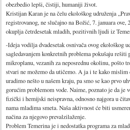
obezbedio lepši, čistiji, humaniji život.
Kristijan Karan je na čelu ekološkog udruženja „Prav
registrovanog, ne slučajno na Božić, 7. januara ove, 
okuplja četrdesetak mladih, pozitivnih ljudi iz Teme
-Ideja vodilja dvadesetak osnivača ovog ekološkog ud
sagledavanjem konkretnih problema pokušaju rešiti 
mikroplanu, vezanih za neposrednu okolinu, pošto tr
stvari ne možemo da utičemo. A ja i te kako misli
uradimo nešto u našem kraju, pa smo se kao prvo uhva
gorućim problemom vode. Naime, poznato je da je vo
fizički i hemijski neispravna, odnosno najgora u čitav
nama mladima smeta. Naša aktivnost će biti usmere
načina za njegovo prevalzilaženje.
Problem Temerina je i nedostatka programa za mlade