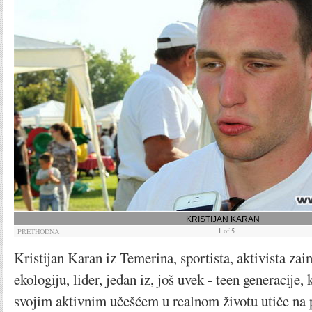
KRISTIJAN KARAN
1
of
5
PRETHODNA
Kristijan Karan iz Temerina, sportista, aktivista zai
ekologiju, lider, jedan iz, još uvek - teen generacije, 
svojim aktivnim učešćem u realnom životu utiče na p