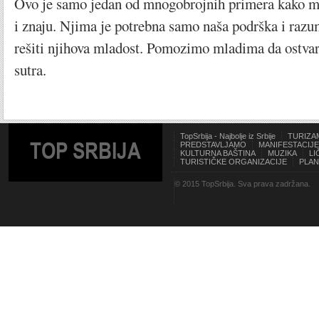
Ovo je samo jedan od mnogobrojnih primera kako ml
i znaju. Njima je potrebna samo naša podrška i razu
rešiti njihova mladost. Pomozimo mladima da ostvare
sutra.
TopSrbija - Najbolje iz Srbije
TURIZA
TOP SRBIJA
PREDSTAVLJAMO
MANIFESTACIJE
KULTURNA BAŠTINA
MUZIKA
LI
TURISTIČKE ORGANIZACIJE
PLAN
© 2015 TopSrbija. Sva prava zadržana.