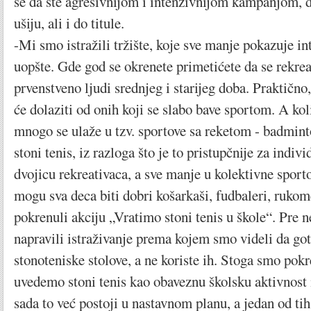
se da ste agresivnijom i intenzivnijom kampanjom, 
ušiju, ali i do titule.
-Mi smo istražili tržište, koje sve manje pokazuje in
uopšte. Gde god se okrenete primetićete da se rekre
prvenstveno ljudi srednjeg i starijeg doba. Praktično
će dolaziti od onih koji se slabo bave sportom. A ko
mnogo se ulaže u tzv. sportove sa reketom - badminto
stoni tenis, iz razloga što je to pristupčnije za indivi
dvojicu rekreativaca, a sve manje u kolektivne sporto
mogu sva deca biti dobri košarkaši, fudbaleri, rukom
pokrenuli akciju „Vratimo stoni tenis u škole“. Pre 
napravili istraživanje prema kojem smo videli da go
stonoteniske stolove, a ne koriste ih. Stoga smo pokr
uvedemo stoni tenis kao obaveznu školsku aktivnost 
sada to već postoji u nastavnom planu, a jedan od ti