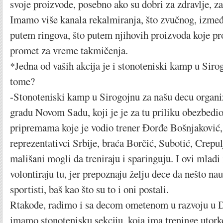
svoje proizvode, posebno ako su dobri za zdravlje, za
Imamo više kanala rekalmiranja, što zvučnog, izmeđ
putem ringova, što putem njihovih proizvoda koje pr
promet za vreme takmičenja.
*Jedna od vaših akcija je i stonoteniski kamp u Siro
tome?
-Stonoteniski kamp u Sirogojnu za našu decu organ
gradu Novom Sadu, koji je je za tu priliku obezbedio
pripremama koje je vodio trener Đorđe Bošnjaković, b
reprezentativci Srbije, braća Borčić, Subotić, Crepul
mališani mogli da treniraju i sparinguju. I ovi mladi
volontiraju tu, jer prepoznaju želju dece da nešto na
sportisti, baš kao što su to i oni postali.
Rtakođe, radimo i sa decom ometenom u razvoju u 
imamo stonotenisku sekciju, koja ima treninge utor