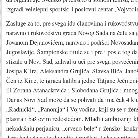
izgradi velelepni sportski i poslovni centar „Vojvodi
Zasluge za to, pre svega idu članovima i rukovodst
naravno i rukovodstvu grada Novog Sada na čelu sa
Jovanom Dejanovićem, naravno i podršci Novosađana,
Jugoslavije. Šampionske titule su i pre i posle tog d
stizale u Novi Sad, zahvaljujući pre svega posvećen
Josipa Klira, Aleksandra Grujića, Slavka Ilića, Jan
Čen iz Kine, te igrača kalibra jedne Tatjane Ječmeni
ili Zorana Atanackovića i Slobodana Grujića i mnog
Danas Novi Sad može da se pohvali da ima čak 4 kl
„Radnički“, „Panonija“ i Vojvodina, koji su se u žen
plasirali baš ovim redosledom. Mlađi i ambiozniji kl
nekadašnju perjanicu, „crveno-bele“ u ženskoj konkur
dana kada će se to dogoditi i muškoj. I ako se pitate,