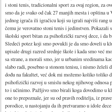
i stoni tenis, tradicionalni sport za ovaj region, za o
smo da je svako od čak 27 manjih mesta i opština u 
jednog igrača ili igračicu koji su igrali najviši rang
čemu je verovatno stoni tenis i jedinstven. Pokazali 
školski sport bitan za psihofizički razvoj dece, i da 
Sledeći potez koji smo povukli je da smo doveli u kl
upisale drugi razred srednje škole i kada smo već mo
sa strane, a morali smo, jer u urbanim sredinama kao
slabo radi, posebno u stonom tenisu, i nismo želeli
dođu na fakultet, već dok mi možemo koliko toliko d
psihofizički razvoj u smislu nekog njihovog odnosa
to i učinimo. Pažljivo smo birali koga dovodimo u k
one to prepoznale, jer su od pravih roditelja, iz prave
porodice, u nastojanju da ih pretvaramo u idole dec