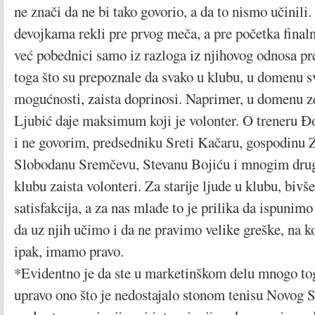
ne znači da ne bi tako govorio, a da to nismo učinili
devojkama rekli pre prvog meča, a pre početka finaln
već pobednici samo iz razloga iz njihovog odnosa p
toga što su prepoznale da svako u klubu, u domenu 
mogućnosti, zaista doprinosi. Naprimer, u domenu zd
Ljubić daje maksimum koji je volonter. O treneru Đ
i ne govorim, predsedniku Sreti Kačaru, gospodinu 
Slobodanu Sremčevu, Stevanu Bojiću i mnogim dru
klubu zaista volonteri. Za starije ljude u klubu, bivše 
satisfakcija, a za nas mlađe to je prilika da ispunimo 
da uz njih učimo i da ne pravimo velike greške, na ko
ipak, imamo pravo.
*Evidentno je da ste u marketinškom delu mnogo toga
upravo ono što je nedostajalo stonom tenisu Novog S