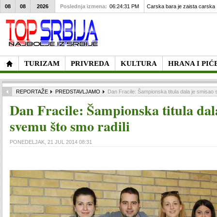
Carska bara je zaista carska
08
08
2026
Poslednja izmena:
06:24:31 PM
Drugi dan 41. Dana piva u Zre
TURIZAM
PRIVREDA
KULTURA
HRANA I PIĆ
REPORTAŽE
PREDSTAVLJAMO
Dan Fracile: Šampionska titula dala je smisao 
Dan Fracile: Šampionska titula dal
svemu što smo radili
PONEDELJAK, 21 JUL 2014 08:31