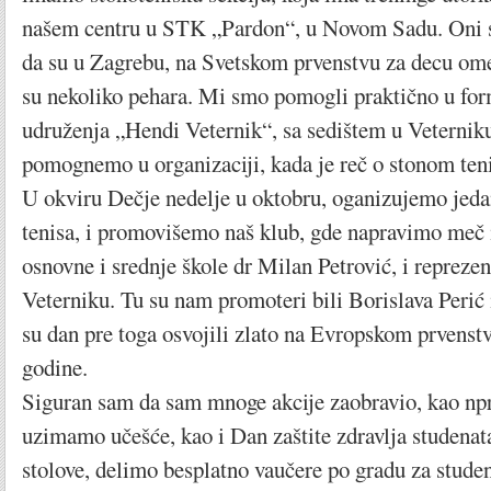
našem centru u STK „Pardon“, u Novom Sadu. Oni s
da su u Zagrebu, na Svetskom prvenstvu za decu ome
su nekoliko pehara. Mi smo pomogli praktično u fo
udruženja „Hendi Veternik“, sa sedištem u Veternik
pomognemo u organizaciji, kada je reč o stonom ten
U okviru Dečje nedelje u oktobru, oganizujemo jeda
tenisa, i promovišemo naš klub, gde napravimo meč 
osnovne i srednje škole dr Milan Petrović, i repreze
Veterniku. Tu su nam promoteri bili Borislava Perić 
su dan pre toga osvojili zlato na Evropskom prvenst
godine.
Siguran sam da sam mnoge akcije zaobravio, kao np
uzimamo učešće, kao i Dan zaštite zdravlja studenat
stolove, delimo besplatno vaučere po gradu za stude