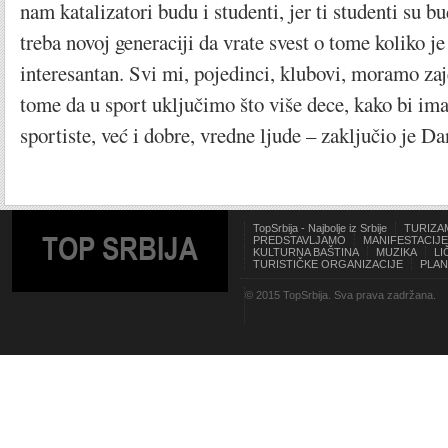
nam katalizatori budu i studenti, jer ti studenti su bu
treba novoj generaciji da vrate svest o tome koliko je
interesantan. Svi mi, pojedinci, klubovi, moramo za
tome da u sport uključimo što više dece, kako bi im
sportiste, već i dobre, vredne ljude – zaključio je Da
TopSrbija - Najbolje iz Srbije
TURIZA
TOP SRBIJA
PREDSTAVLJAMO
MANIFESTACIJE
KULTURNA BAŠTINA
MUZIKA
LI
TURISTIČKE ORGANIZACIJE
PLAN
© 2015 TopSrbija. Sva prava zadržana.