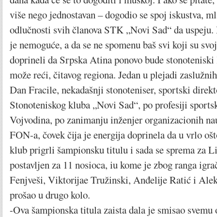
više nego jednostavan – dogodio se spoj iskustva, ml
odlučnosti svih članova STK „Novi Sad“ da uspeju. 
je nemoguće, a da se ne spomenu baš svi koji su svo
doprineli da Srpska Atina ponovo bude stonoteniski 
može reći, čitavog regiona. Jedan u plejadi zaslužni
Dan Fracile, nekadašnji stonoteniser, sportski direk
Stonoteniskog kluba „Novi Sad“, po profesiji sport
Vojvodina, po zanimanju inženjer organizacionih n
FON-a, čovek čija je energija doprinela da u vrlo ošt
klub prigrli šampionsku titulu i sada se sprema za L
postavljen za 11 nosioca, iu kome je zbog ranga igra
Fenjveši, Viktorijae Tružinski, Anđelije Ratić i Ale
prošao u drugo kolo.
-Ova šampionska titula zaista dala je smisao svemu o