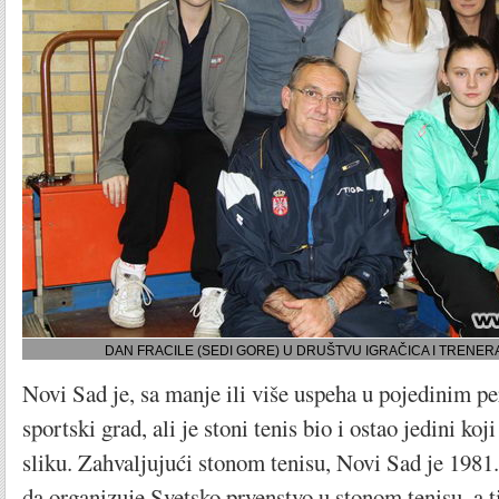
DAN FRACILE (SEDI GORE) U DRUŠTVU IGRAČICA I TRENE
Novi Sad je, sa manje ili više uspeha u pojedinim p
sportski grad, ali je stoni tenis bio i ostao jedini ko
sliku. Zahvaljujući stonom tenisu, Novi Sad je 1981.
da organizuje Svetsko prvenstvo u stonom tenisu, a t