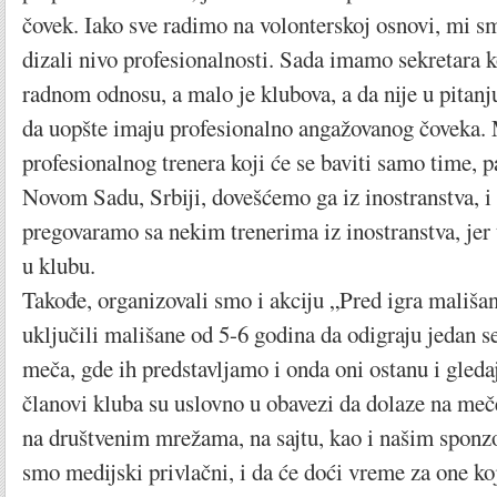
čovek. Iako sve radimo na volonterskoj osnovi, mi s
dizali nivo profesionalnosti. Sada imamo sekretara koj
radnom odnosu, a malo je klubova, a da nije u pitanju
da uopšte imaju profesionalno angažovanog čoveka. 
profesionalnog trenera koji će se baviti samo time, 
Novom Sadu, Srbiji, dovešćemo ga iz inostranstva, i 
pregovaramo sa nekim trenerima iz inostranstva, jer t
u klubu.
Takođe, organizovali smo i akciju „Pred igra mališa
uključili mališane od 5-6 godina da odigraju jedan s
meča, gde ih predstavljamo i onda oni ostanu i gleda
članovi kluba su uslovno u obavezi da dolaze na meč
na društvenim mrežama, na sajtu, kao i našim spon
smo medijski privlačni, i da će doći vreme za one ko