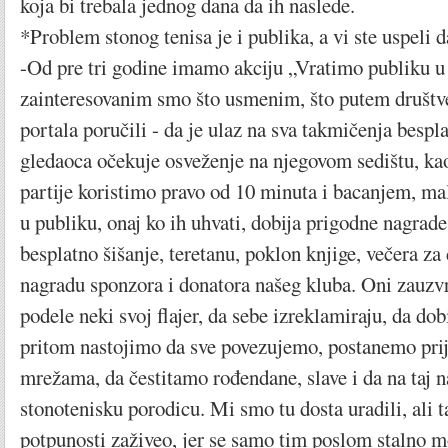
koja bi trebala jednog dana da ih naslede.
*Problem stonog tenisa je i publika, a vi ste uspeli da
-Od pre tri godine imamo akciju „Vratimo publiku u
zainteresovanim smo što usmenim, što putem društv
portala poručili - da je ulaz na sva takmičenja bespl
gledaoca očekuje osveženje na njegovom sedištu, kao
partije koristimo pravo od 10 minuta i bacanjem, ma
u publiku, onaj ko ih uhvati, dobija prigodne nagrade
besplatno šišanje, teretanu, poklon knjige, večera za
nagradu sponzora i donatora našeg kluba. Oni zauzvra
podele neki svoj flajer, da sebe izreklamiraju, da dob
pritom nastojimo da sve povezujemo, postanemo prij
mrežama, da čestitamo rođendane, slave i da na taj 
stonotenisku porodicu. Mi smo tu dosta uradili, ali ta
potpunosti zaživeo, jer se samo tim poslom stalno mo