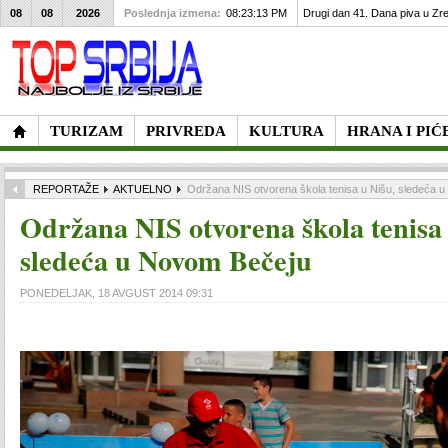
08
08
2026
Poslednja izmena:
08:23:13 PM
Drugi dan 41. Dana piva u Zre
TURIZAM
PRIVREDA
KULTURA
HRANA I PIĆ
REPORTAŽE
AKTUELNO
Održana NIS otvorena škola tenisa u Nišu, sledeća 
Održana NIS otvorena škola tenisa 
sledeća u Novom Bečeju
PONEDELJAK, 18 AVGUST 2014 09:31