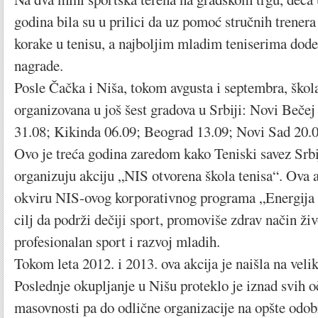
godina bila su u prilici da uz pomoć stručnih trener
korake u tenisu, a najboljim mladim teniserima dode
nagrade.
Posle Čačka i Niša, tokom avgusta i septembra, škola
organizovana u još šest gradova u Srbiji: Novi Bečej
31.08; Kikinda 06.09; Beograd 13.09; Novi Sad 20.0
Ovo je treća godina zaredom kako Teniski savez Srbi
organizuju akciju „NIS otvorena škola tenisa“. Ova a
okviru NIS-ovog korporativnog programa „Energija 
cilj da podrži dečiji sport, promoviše zdrav način živo
profesionalan sport i razvoj mladih.
Tokom leta 2012. i 2013. ova akcija je naišla na veli
Poslednje okupljanje u Nišu proteklo je iznad svih o
masovnosti pa do odlične organizacije na opšte odob