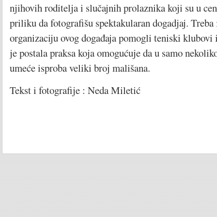
njihovih roditelja i slučajnih prolaznika koji su u cen
priliku da fotografišu spektakularan dogadjaj. Treba 
organizaciju ovog događaja pomogli teniski klubovi iz
je postala praksa koja omogućuje da u samo nekoliko
umeće isproba veliki broj mališana.
Tekst i fotografije : Neda Miletić