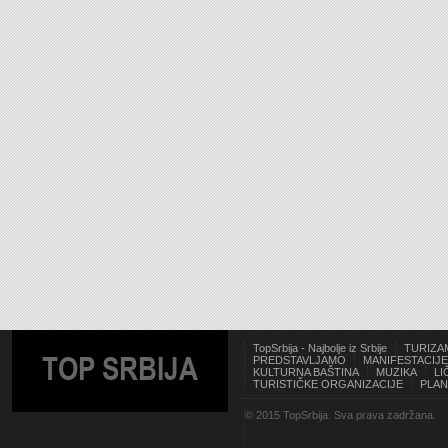
TopSrbija - Najbolje iz Srbije
TURIZA
TOP SRBIJA
PREDSTAVLJAMO
MANIFESTACIJE
KULTURNA BAŠTINA
MUZIKA
LI
TURISTIČKE ORGANIZACIJE
PLAN
© 2015 TopSrbija. Sva prava zadržana.