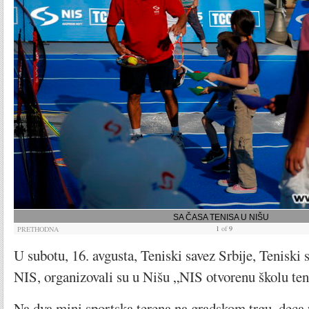
SA ČASA TENISA U NIŠU
1
of
9
PRETHODNA
U subotu, 16. avgusta, Teniski savez Srbije, Teniski s
NIS, organizovali su u Nišu „NIS otvorenu školu ten
Na dva mini sportska terena na gradskom trgu, deca 