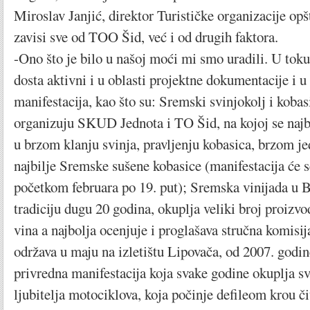
Miroslav Janjić, direktor Turističke organizacije opš
zavisi sve od TOO Šid, već i od drugih faktora.
-Ono što je bilo u našoj moći mi smo uradili. U toku
dosta aktivni i u oblasti projektne dokumentacije i u
manifestacija, kao što su: Sremski svinjokolj i kobas
organizuju SKUD Jednota i TO Šid, na kojoj se naj
u brzom klanju svinja, pravljenju kobasica, brzom je
najbilje Sremske sušene kobasice (manifestacija će s
početkom februara po 19. put); Sremska vinijada u 
tradiciju dugu 20 godina, okuplja veliki broj proizvo
vina a najbolja ocenjuje i proglašava stručna komisi
održava u maju na izletištu Lipovača, od 2007. godin
privredna manifestacija koja svake godine okuplja sv
ljubitelja motociklova, koja počinje defileom krou či