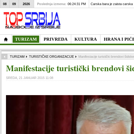
08
09
2026
Poslednja izmena:
06:24:31 PM
Carska bara je zaista carska
TURIZAM
PRIVREDA
KULTURA
HRANA I PIĆ
TURIZAM
TURISTIČKE ORGANIZACIJE
Manifestacije turistički brendovi šidsk
Manifestacije turistički brendovi ši
SREDA, 21 JANUAR 2015 11:08