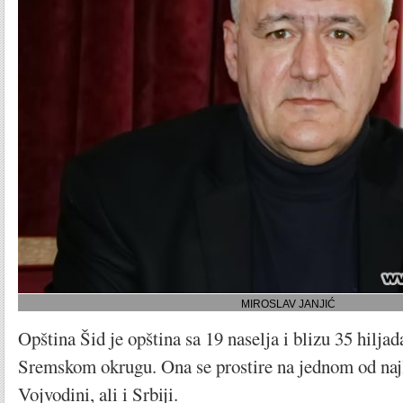
MIROSLAV JANJIĆ
Opština Šid je opština sa 19 naselja i blizu 35 hilja
Sremskom okrugu. Ona se prostire na jednom od najl
Vojvodini, ali i Srbiji.