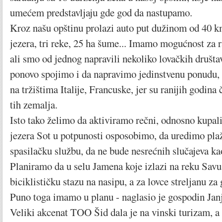
umećem predstavljaju gde god da nastupamo.
Kroz našu opštinu prolazi auto put dužinom od 40 k
jezera, tri reke, 25 ha šume... Imamo mogućnost za 
ali smo od jednog napravili nekoliko lovačkih društa
ponovo spojimo i da napravimo jedinstvenu ponudu,
na tržištima Italije, Francuske, jer su ranijih godina č
tih zemalja.
Isto tako želimo da aktiviramo rečni, odnosno kupali
jezera Sot u potpunosti osposobimo, da uredimo pla
spasilačku službu, da ne bude nesrećnih slučajeva ka
Planiramo da u selu Jamena koje izlazi na reku Savu
biciklističku stazu na nasipu, a za lovce streljanu za
Puno toga imamo u planu - naglasio je gospodin Janj
Veliki akcenat TOO Šid dala je na vinski turizam, a 