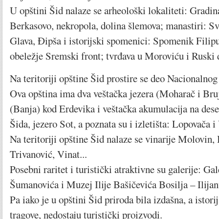
U opštini Šid nalaze se arheološki lokaliteti: Gradin
Berkasovo, nekropola, dolina šlemova; manastiri: Sv
Glava, Đipša i istorijski spomenici: Spomenik Fili
obeležje Sremski front; tvrđava u Moroviću i Ruski d
Na teritoriji opštine Šid prostire se deo Nacionalno
Ova opština ima dva veštačka jezera (Moharač i Bruj
(Banja) kod Erdevika i veštačka akumulacija na des
Šida, jezero Sot, a poznata su i izletišta: Lopovača
Na teritoriji opštine Šid nalaze se vinarije Molovin,
Trivanović, Vinat...
Posebni raritet i turistički atraktivne su galerije: Ga
Šumanovića i Muzej Ilije Bašičevića Bosilja – Ilija
Pa iako je u opštini Šid priroda bila izdašna, a istori
tragove, nedostaju turistički proizvodi.