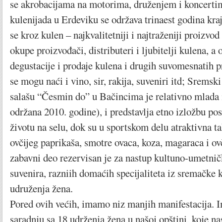
se akrobacijama na motorima, druženjem i koncert
kulenijada u Erdeviku se održava trinaest godina kr
se kroz kulen – najkvalitetniji i najtraženiji proizvo
okupe proizvođači, distributeri i ljubitelji kulena, a 
degustacije i prodaje kulena i drugih suvomesnatih 
se mogu naći i vino, sir, rakija, suveniri itd; Sremsk
salašu “Česmin do” u Bačincima je relativno mlada 
održana 2010. godine), i predstavlja etno izložbu po
životu na selu, dok su u sportskom delu atraktivna 
ovčijeg paprikaša, smotre ovaca, koza, magaraca i ov
zabavni deo rezervisan je za nastup kultuno-umetnič
suvenira, razniih domaćih specijaliteta iz sremačke 
udruženja žena.
Pored ovih većih, imamo niz manjih manifestacija.
saradnju sa 18 udrženja žena u našoj opštini, koje na