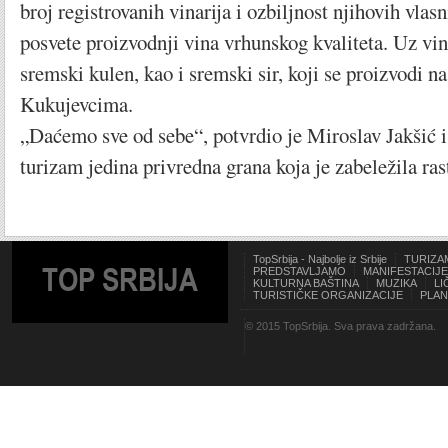
broj registrovanih vinarija i ozbiljnost njihovih vlas
posvete proizvodnji vina vrhunskog kvaliteta. Uz vin
sremski kulen, kao i sremski sir, koji se proizvodi na
Kukujevcima.
„Daćemo sve od sebe“, potvrdio je Miroslav Jakšić i
turizam jedina privredna grana koja je zabeležila ras
TopSrbija - Najbolje iz Srbije
TURIZA
TOP SRBIJA
PREDSTAVLJAMO
MANIFESTACIJE
KULTURNA BAŠTINA
MUZIKA
LI
TURISTIČKE ORGANIZACIJE
PLAN
© 2015 TopSrbija. Sva prava zadržana.