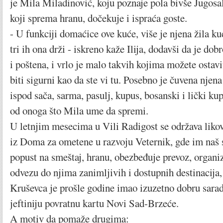
je Mila Miladinović, koju poznaje pola bivše Jugosal
koji sprema hranu, dočekuje i ispraća goste.
- U funkciji domaćice ove kuće, više je njena žila ku
tri ih ona drži - iskreno kaže Ilija, dodavši da je d
i poštena, i vrlo je malo takvih kojima možete ostavit
biti sigurni kao da ste vi tu. Posebno je čuvena njena 
ispod sača, sarma, pasulj, kupus, bosanski i lički kup
od onoga što Mila ume da spremi.
U letnjim mesecima u Vili Radigost se održava liko
iz Doma za ometene u razvoju Veternik, gde im naš 
popust na smeštaj, hranu, obezbeđuje prevoz, organiz
odvezu do njima zanimljivih i dostupnih destinacija
Kruševca je prošle godine imao izuzetno dobru sara
jeftiniju povratnu kartu Novi Sad-Brzeće.
A motiv da pomaže drugima: