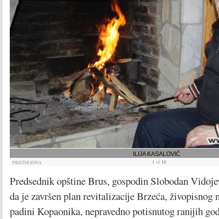
ILIJA KASALOVIĆ
1
of
10
PRETHODNA
Predsednik opštine Brus, gospodin Slobodan Vidojev
da je završen plan revitalizacije Brzeća, živopisnog 
padini Kopaonika, nepravedno potisnutog ranijih godi