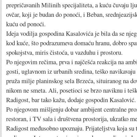
prepričavanih Milinih specijaliteta, a kuću čuvaju lj
ovčar, koji je budan do ponoći, i Beban, srednjeazijsk
kuću od ponoći.
Ideja vodilja gospodina Kasalovića je bila da se nje
kod kuće, što podrazumeva domaću hranu, dobro spava
spokojstva, miris čistoća, u vazduhu i prostoru.
Po njegovim rečima, prva i najčešća reakcija na ambij
gosti, uglavnom iz urbanih sredina, teško navikavaju
pruža milje planinskog sela Brzeća, situiranog na dov
nikom ne smeta. Ali, posetioci se brzo naviknu i tešk
Radigost, bar tako kažu, dodaje gospodin Kasalović.
Po njegovom mišljenju dobar ambijent centralne prost
restoran, i TV sala i društvena prostorija, ukratko m
Radigost međusobno upoznaju. Prijateljstva koja su t