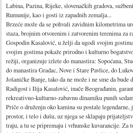
Labina, Pazina, Rijeke, slovenačkih gradova, sužben
Rumunije, kao i gosti iz zapadnih zemalja...
Brzeće može da se pohvali zavidnim kilometrima ure
staza, brojnim otvorenim i zatvorenim terenima za ra
Gospodin Kasalović, u želji da ugodi svojim gostima,
svojim gostima pokaže prirodno i kulturno bogatstvo 
režiji, organizuje izlete do manastira: Sopoćana, Stu
do manastira Gradac, Nove i Stare Pavlice, do Luko
Jošaničke Banje, tako da ne može i ne sme da bude 
Radigost i Ilija Kasalović, inače Beograđanin, garan
rekreativno-kulturno-zabavnu dinamiku punih sedam
Priče o druženju oko kamina su postale legendarne, j
prostor, i telo i dušu, uz njega se sklapaju prijateljstv
traju, a tu se pripremaju i vrhunske kuvarancije. Za 