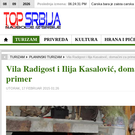
08
09
2026
Poslednja izmena:
06:24:31 PM
Carska bara je zaista carska
TURIZAM
PRIVREDA
KULTURA
HRANA I PIĆ
TURIZAM
PLANINSKI TURIZAM
Vila Radigost i Ilija Kasalović, domaćini za prim
Vila Radigost i Ilija Kasalović, dom
primer
UTORAK, 17 FEBRUAR 2015 01:26