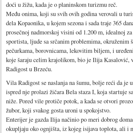
doći u žižu, kada je o planinskom turizmu reč.
Među onima, koji su svih ovih godina verovali u turi
dela Kopaonika, u kojem sezona i sada traje 365 dana,
prosečnoj nadmorskoj visini od 1.200 m, idealnoj za
sportista, ljude sa srčanim problemima, okruženi
pečurkama, borovnicama, lekovitim biljem, i uređe
koje šaraju celim krajolikom, bio je Ilija Kasalović, 
Radigost u Brzeću.
Vila Radigost se naslanja na šumu, bolje reći da je u
ispred nje prolazi žičara Bela staza I, koja startuje
niže. Pored vile protiče potok, a kada se otvori prozo
žubor, koji svakog gosta uroni u spokojstvo.
Enterijer je gazda Ilija načinio po meri dobrog domać
okupljaju oko ognjišta, iz kojeg isijava toplota, ali i 