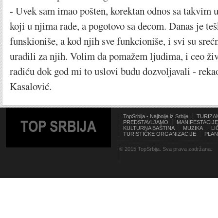
- Uvek sam imao pošten, korektan odnos sa takvim u
koji u njima rade, a pogotovo sa decom. Danas je teš
funskioniše, a kod njih sve funkcioniše, i svi su sreć
uradili za njih. Volim da pomažem ljudima, i ceo živo
radiću dok god mi to uslovi budu dozvoljavali - rekao 
Kasalović.
TopSrbija - Najbolje iz Srbije
TURIZA
TOP SRBIJA
PREDSTAVLJAMO
MANIFESTACIJE
KULTURNA BAŠTINA
MUZIKA
LI
TURISTIČKE ORGANIZACIJE
PLAN
© 2015 TopSrbija. Sva prava zadržana.