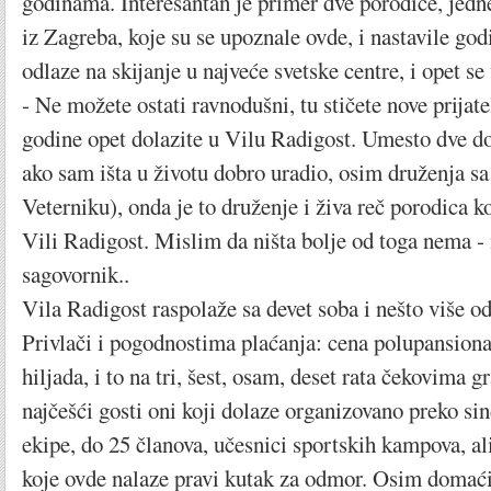
godinama. Interesantan je primer dve porodice, jedn
iz Zagreba, koje su se upoznale ovde, i nastavile go
odlaze na skijanje u najveće svetske centre, i opet se
- Ne možete ostati ravnodušni, tu stičete nove prijat
godine opet dolazite u Vilu Radigost. Umesto dve dođ
ako sam išta u životu dobro uradio, osim druženja 
Veterniku), onda je to druženje i živa reč porodica k
Vili Radigost. Mislim da ništa bolje od toga nema - 
sagovornik..
Vila Radigost raspolaže sa devet soba i nešto više od 
Privlači i pogodnostima plaćanja: cena polupansion
hiljada, i to na tri, šest, osam, deset rata čekovima 
najčešći gosti oni koji dolaze organizovano preko sin
ekipe, do 25 članova, učesnici sportskih kampova, al
koje ovde nalaze pravi kutak za odmor. Osim domaćih,