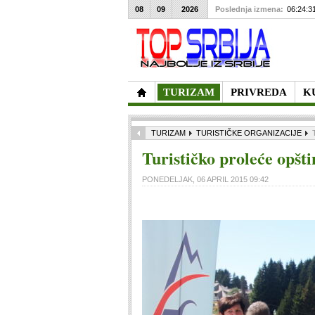
08
09
2026
Poslednja izmena:
06:24:3
TURIZAM
PRIVREDA
K
TURIZAM
TURISTIČKE ORGANIZACIJE
Turističko proleće opšt
PONEDELJAK, 06 APRIL 2015 09:42