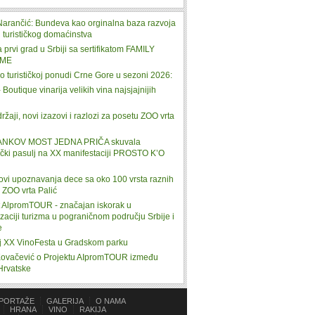
Narančić: Bundeva kao orginalna baza razvoja
 turističkog domaćinstva
 prvi grad u Srbiji sa sertifikatom FAMILY
ME
o turističkoj ponudi Crne Gore u sezoni 2026:
Boutique vinarija velikih vina najsjajnijih
ržaji, novi izazovi i razlozi za posetu ZOO vrta
JANKOV MOST JEDNA PRIČA skuvala
čki pasulj na XX manifestaciji PROSTO K’O
J
lovi upoznavanja dece sa oko 100 vrsta raznih
a ZOO vrta Palić
t AlpromTOUR - značajan iskorak u
aciji turizma u pograničnom području Srbije i
e
aj XX VinoFesta u Gradskom parku
 Kovačević o Projektu AIpromTOUR između
 Hrvatske
PORTAŽE
GALERIJA
O NAMA
HRANA
VINO
RAKIJA