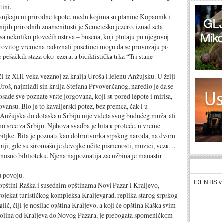
tini.
njkaju ni prirodne lepote, među kojima su planine Kopaonik i
nijih prirodnih znamenitosti je Semeteško jezero, iznad sela
sa nekoliko plovećih ostrva – busena, koji plutaju po njegovoj
rovitog vremena radoznali posetioci mogu da se provozaju po
pešačkih staza oko jezera, a biciklistička trka “Tri stane
či iz XIII veka vezanoj za kralja Uroša i Jelenu Anžujsku. U želji
 Uroš, najmlađi sin kralja Stefana Prvovenčanog, naredio je da se
ade sve poznate vrste jorgovana, koji su pored lepote i mirisa,
vansu. Bio je to kavaljerski potez, bez premca, čak i u
Anžujska do dolaska u Srbiju nije videla svog budućeg muža, ali
 srce za Srbiju. Njihova svadba je bila u proleće, u vreme
biljke. Bila je poznata kao dobrotvorka srpskog naroda, na dvoru
biji, gde su siromašnije devojke učile pismenosti, muzici, vezu…
dnosno biblioteku. Njena najpoznatija zadužbina je manastir
u povoju.
IDENTIS v
 opštini Raška i susednim opštinama Novi Pazar i Kraljevo,
rojekat turističkog kompleksa Kraljevgrad, replika starog srpskog
č, čiji je nosilac opština Kraljevo, a koji će opština Raška svim
olina od Kraljeva do Novog Pazara, je prebogata spomeničkom