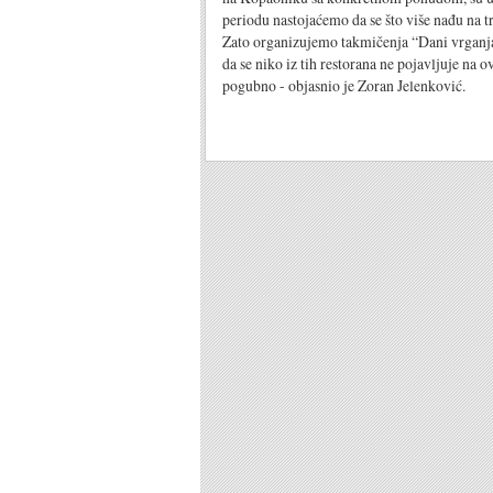
periodu nastojaćemo da se što više nađu na t
Zato organizujemo takmičenja “Dani vrganja” 
da se niko iz tih restorana ne pojavljuje na o
pogubno - objasnio je Zoran Jelenković.