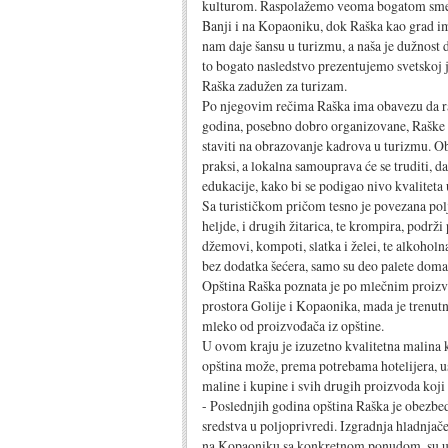
kulturom. Raspolažemo veoma bogatom sme
Banji i na Kopaoniku, dok Raška kao grad ima
nam daje šansu u turizmu, a naša je dužnost
to bogato nasledstvo prezentujemo svetskoj j
Raška zadužen za turizam.
Po njegovim rečima Raška ima obavezu da raz
godina, posebno dobro organizovane, Raške 
staviti na obrazovanje kadrova u turizmu. Ob
praksi, a lokalna samouprava će se truditi, da
edukacije, kako bi se podigao nivo kvaliteta u
Sa turističkom pričom tesno je povezana pol
heljde, i drugih žitarica, te krompira, podr
džemovi, kompoti, slatka i želei, te alkohol
bez dodatka šećera, samo su deo palete doma
Opština Raška poznata je po mlečnim proizvod
prostora Golije i Kopaonika, mada je trenut
mleko od proizvođača iz opštine.
U ovom kraju je izuzetno kvalitetna malina
opština može, prema potrebama hotelijera, 
maline i kupine i svih drugih proizvoda koji
- Poslednjih godina opština Raška je obezbed
sredstva u poljoprivredi. Izgradnja hladnja
na Kopaoniku sa konkretnom ponudom, su u p