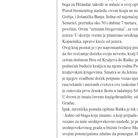
bega za Hilandar, takođe se nalaze u ovoj opš
Pored bremenitog nasleđa, ovom kraju ne ma
Golija, i Jošanička Banja. Jedna od najznačaj
Semeteš, prečnika oko 50 i dubine 7 metara, 
površini. Ovim “zelenim bregovima”, za vet
jezeru. U skorije vreme je planirano uređenje 
Kopaonika, upravo kreće od jezera.
Ovaj kraj poznat je i po najromantičnijoj pri
da što svečanije dočeka svoju nevestu, kralj
celom dolinom Ibra od Kraljeva do Raške, pos
podsećali buduću kraljicu na njenu rodnu Pro
kraljevskim krugovima. Smatra se da Jelena 
je njegov svadbeni doček potpuno vezao njeno
rascvetanih i mirisnih cvetova ove raskošne 
je osnovala prvu žensku školu u tadašnjoj Sr
U dvoru je imala čuveno knjigohranilište, o
Gradac.
Ipak, turistička ponuda opštine Raška je tek 
- Jedno od blaga koje imamo, a koji pripada
vezano za naše srednjovekovno nasleđe, je p
srednjovekovnog grada u blizini tvrđave Magli
svojim potencijalima zdušno da pomogne. D