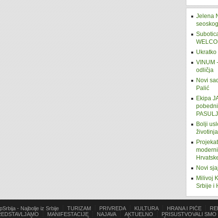
Jelena 
seoskog
Subotica
WELCO
Ukratko 
VINUM - 
odličja
Novi sad
Palić
Ekipa 
pobedni
PASUL
Bolji us
životinj
Projeka
moderniz
Hrvatsk
Novi sj
Milivoj
Srbije i
pSrbija - Najbolje iz Srbije
TURIZAM
PRIVREDA
KULTURA
HRANA I PIĆE
RE
REDSTAVLJAMO
MANIFESTACIJE
NAJAVA
AKTUELNO
PRISUSTVOVALI SMO