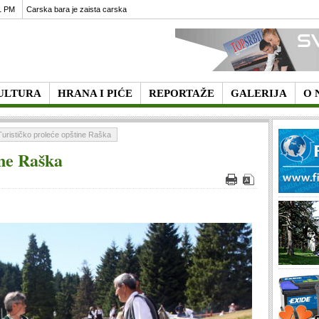
1 PM
Carska bara je zaista carska
ULTURA
HRANA I PIĆE
REPORTAŽE
GALERIJA
O 
Turističko proleće opštine Raška
ine Raška