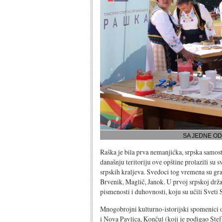
SA JEDNE OD
Raška je bila prva nemanjićka, srpska samosta
današnju teritoriju ove opštine prolazili su 
srpskih kraljeva. Svedoci tog vremena su grad
Brvenik, Maglič, Janok. U prvoj srpskoj drža
pismenosti i duhovnosti, koju su učili Sveti
Mnogobrojni kulturno-istorijski spomenici 
i Nova Pavlica, Končul (koji je podigao Ste