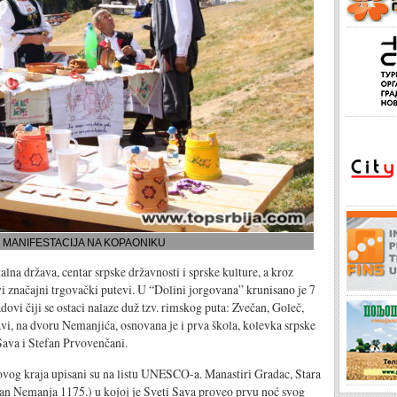
 MANIFESTACIJA NA KOPAONIKU
lna država, centar srpske državnosti i sprske kulture, a kroz
svi značajni trgovački putevi. U “Dolini jorgovana” krunisano je 7
ovi čiji se ostaci nalaze duž tzv. rimskog puta: Zvečan, Goleč,
vi, na dvoru Nemanjića, osnovana je i prva škola, kolevka srpske
 Sava i Stefan Prvovenčani.
ovog kraja upisani su na listu UNESCO-a. Manastiri Gradac, Stara
fan Nemanja 1175.) u kojoj je Sveti Sava proveo prvu noć svog