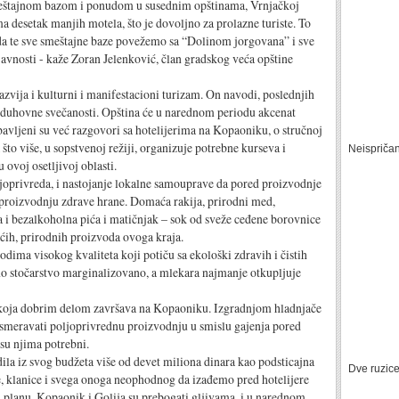
štajnom bazom i ponudom u susednim opštinama, Vrnjačkoj
 desetak manjih motela, što je dovoljno za prolazne turiste. To
 da te sve smeštajne baze povežemo sa “Dolinom jorgovana” i sve
avnosti - kaže Zoran Jelenković, član gradskog veća opštine
vija i kulturni i manifestacioni turizam. On navodi, poslednjih
duhovne svečanosti. Opština će u narednom periodu akcenat
avljeni su već razgovori sa hotelijerima na Kopaoniku, o stručnoj
 što više, u sopstvenoj režiji, organizuje potrebne kurseva i
Neispriča
 ovoj osetljivoj oblasti.
joprivreda, i nastojanje lokalne samouprave da pored proizvodnje
ži proizvodnju zdrave hrane. Domaća rakija, prirodni med,
na i bezalkoholna pića i matičnjak – sok od sveže ceđene borovnice
ćih, prirodnih proizvoda ovoga kraja.
ima visokog kvaliteta koji potiču sa ekološki zdravih i čistih
no stočarstvo marginalizovano, a mlekara najmanje otkupljuje
 koja dobrim delom završava na Kopaoniku. Izgradnjom hladnjače
usmeravati poljoprivrednu proizvodnju u smislu gajenja pored
 su njima potrebni.
ila iz svog budžeta više od devet miliona dinara kao podsticajna
Dve ruzic
če, klanice i svega onoga neophodnog da izađemo pred hotelijere
lanu. Kopaonik i Golija su prebogati gljivama, i u narednom