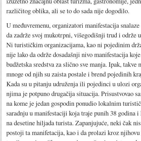
izuzetno značajnu oblast turizma, gastronomije, je
različitog oblika, ali se to do sada nije dogodilo.
U međuvremenu, organizatori manifestacija snalaze 
da zadrže svoj mukotrpni, višegodišnji trud i održe u
Ni turističkim organizacijama, kao ni pojedinim drž
nije lako da održe dosadašnji nivo manifestacija koje
budžetska sredstva za slično sve manja. Ipak, takve m
mnoge od njih su zaista postale i brend pojedinih kra
Kada su u pitanju udruženja ili pojedinci u ulozi org
njima je potpuno drugačija situacija. Prisustvovao 
na kome je jedan gospodin ponudio lokalnim turisti
saradnju u manifestaciji koja traje punih 38 godina i
na desetine hiljada turista. Zapanjujuće, neki čak ni
postoji ta manifetacija, kao i da prolazi kroz njihov