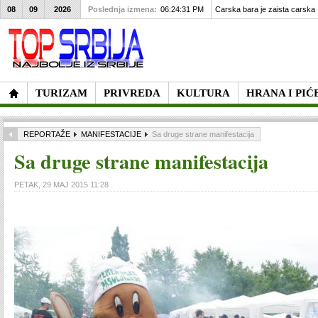
08
09
2026
Poslednja izmena:
06:24:31 PM
Carska bara je zaista carska
TURIZAM
PRIVREDA
KULTURA
HRANA I PIĆ
REPORTAŽE
MANIFESTACIJE
Sa druge strane manifestacija
Sa druge strane manifestacija
PETAK, 29 MAJ 2015 11:28