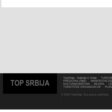
TopSrbija - Najbolje iz Srbije
TURIZA
TOP SRBIJA
PREDSTAVLJAMO
MANIFESTACIJE
KULTURNA BAŠTINA
MUZIKA
LI
TURISTIČKE ORGANIZACIJE
PLAN
© 2015 TopSrbija. Sva prava zadržana.