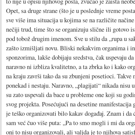
to nije u opisu njihovog posla, zvučao je zaista neob
Opet, sa druge strane (što je u poslednje vreme post
sve više ima situacija u kojima se na različite nači
nečiji trud, time što se organizuju slične ili gotovo is
pod tobož drugim imenom. Sve u stilu da „rupa u saks
zašto izmišljati novu. Bliski nekakvim organima i in
sponzorima, lakše dobijaju sredstva, čak uspevaju da
naravno ni izbliza kvalitetno, a ta zbrka ko i kako or
na kraju završi tako da su zbunjeni posetioci. Takve m
ponekad i nestaju. Naravno, „plagijati“ nikada nisu u
su zato uspevali da bace u probleme one koji su godi
svog projekta. Posećujući na desetine manifestacija 
je teško organizovati bilo kakav događaj. Znam i da će
sam već čuo više puta: „Pa to smo mogli i mi da or
oni to nisu organizovali, ali valjda je to njihova sati