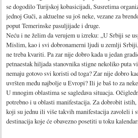
se dogodilo Turijskoj kobasicijadi, Susretima organi
jednoj Guči, a aktuelne su još neke, vezane za brend
poput Temerinske pasuljijade i druge.
Neću i ne želim da verujem u izreku: „U Srbiji se us
Mislim, kao i svi dobronamerni ljudi u zemlji Srbiji,
ne treba kvariti. Pa zar nije dobro kada u jedan gradi
petnaestak hiljada stanovnika stigne nekoliko puta vi
nemaju gotovo svi koristi od toga? Zar nije dobro ka
uvršten među najbolje u Evropi? Ili je baš to za neke
U mnogim oblastima se sagledava situacja. Očigledn
potrebno i u oblasti manifestacija. Za dobrobit istih,
koji su jednu ili više takvih manifestacija zavoleli i s
destinacija koje će obavezno posetiti u toku kalendar