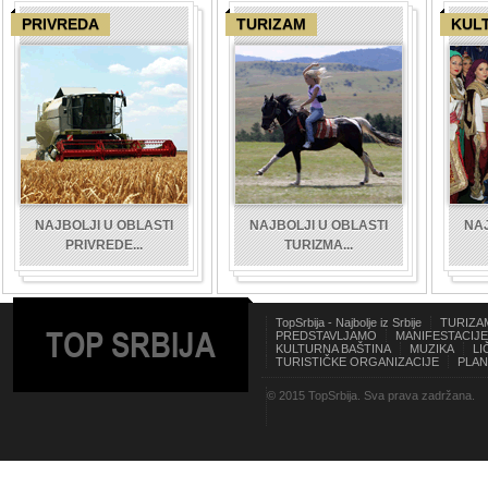
PRIVREDA
TURIZAM
KUL
NAJBOLJI U OBLASTI
NAJBOLJI U OBLASTI
NAJ
PRIVREDE...
TURIZMA...
TopSrbija - Najbolje iz Srbije
TURIZA
TOP SRBIJA
PREDSTAVLJAMO
MANIFESTACIJE
KULTURNA BAŠTINA
MUZIKA
LI
TURISTIČKE ORGANIZACIJE
PLAN
© 2015 TopSrbija. Sva prava zadržana.