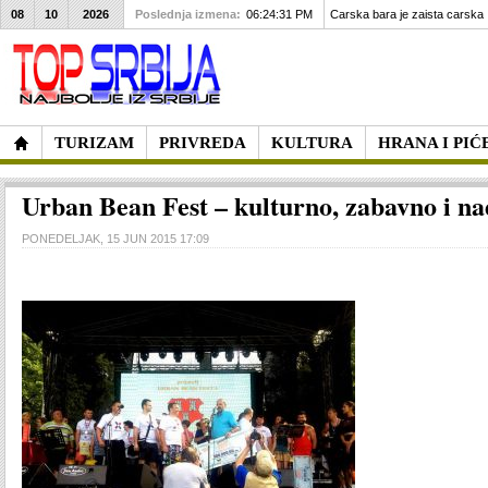
08
10
2026
Poslednja izmena:
06:24:31 PM
Carska bara je zaista carska
TURIZAM
PRIVREDA
KULTURA
HRANA I PIĆ
Urban Bean Fest – kulturno, zabavno i n
PONEDELJAK, 15 JUN 2015 17:09