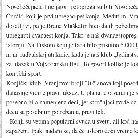
Novobečejaca. Inicijatori petoprega su bili Novobeč
Ćurčić, koji je prvi upregao pet konja. Međutim, Vra
dosetljivi, pa je Brane Vlaškalin hteo da ih pobedi
upregnuti dvanaest konja. Tako je naš dvanaestopreg
istoriju. Na Tiskom keju je tada bilo prisutno 5.000 lj
ni na fudbalskoj utakmici kada je naš klub „Jedinstvo
za ulazak u Vojvođansku ligu. To govori koliko je ko
konjički sport.
Konjički klub „Vranjevo“ broji 30 članova koji posedu
današnje vreme pravi luksuz. U planu je otvarannje š
posebno bila namenjena deci, jer stručnjaci tvrde da
decu sa posebnim potrebama, pravi lek.
- Konji su veoma popularni svuda u svetu, ali kod nas
zapaženi. Ipak, nadam se, da će uskoro doći vreme ka