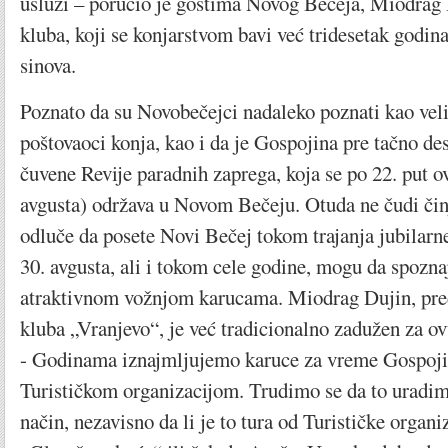
usluzi – poručio je gostima Novog Bečeja, Miodrag 
kluba, koji se konjarstvom bavi već tridesetak godin
sinova.
Poznato da su Novobečejci nadaleko poznati kao veli
poštovaoci konja, kao i da je Gospojina pre tačno des
čuvene Revije paradnih zaprega, koja se po 22. put o
avgusta) održava u Novom Bečeju. Otuda ne čudi činj
odluče da posete Novi Bečej tokom trajanja jubilarn
30. avgusta, ali i tokom cele godine, mogu da spozna
atraktivnom vožnjom karucama. Miodrag Dujin, pre
kluba „Vranjevo“, je već tradicionalno zadužen za o
- Godinama iznajmljujemo karuce za vreme Gospojin
Turističkom organizacijom. Trudimo se da to uradim
način, nezavisno da li je to tura od Turističke organ