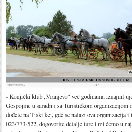
JOŠ JEDNA ATRAKCIJA NOVOG BEČEJA
1
of
5
PRETHODNA
- Konjički klub „Vranjevo“ već godinama iznajmljuj
Gospojine u saradnji sa Turističkom organizacijom o
dođete na Tiski kej, gde se nalazi ova organizacija il
023/773-522, dogovorite detalje ture i mi ćemo u na