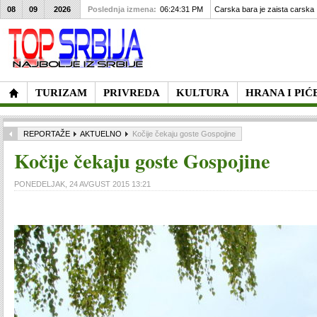
08
09
2026
Poslednja izmena:
06:24:31 PM
Carska bara je zaista carska
TURIZAM
PRIVREDA
KULTURA
HRANA I PIĆ
REPORTAŽE
AKTUELNO
Kočije čekaju goste Gospojine
Kočije čekaju goste Gospojine
PONEDELJAK, 24 AVGUST 2015 13:21