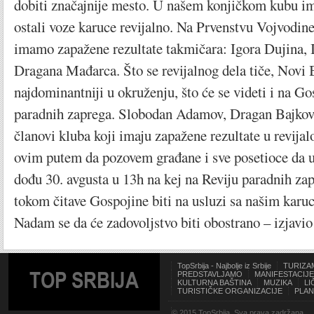
dobiti značajnije mesto. U našem konjičkom kubu im
ostali voze karuce revijalno. Na Prvenstvu Vojvodine
imamo zapažene rezultate takmičara: Igora Dujina, 
Dragana Mađarca. Što se revijalnog dela tiče, Novi 
najdominantniji u okruženju, što će se videti i na Go
paradnih zaprega. Slobodan Adamov, Dragan Bajkov 
članovi kluba koji imaju zapažene rezultate u revija
ovim putem da pozovem građane i sve posetioce da u
dođu 30. avgusta u 13h na kej na Reviju paradnih za
tokom čitave Gospojine biti na usluzi sa našim karu
Nadam se da će zadovoljstvo biti obostrano – izjavi
TopSrbija - Najbolje iz Srbije
TURIZA
TOP SRBIJA
PREDSTAVLJAMO
MANIFESTACIJE
KULTURNA BAŠTINA
MUZIKA
LI
TURISTIČKE ORGANIZACIJE
PLAN
© 2015 TopSrbija. Sva prava zadržana.