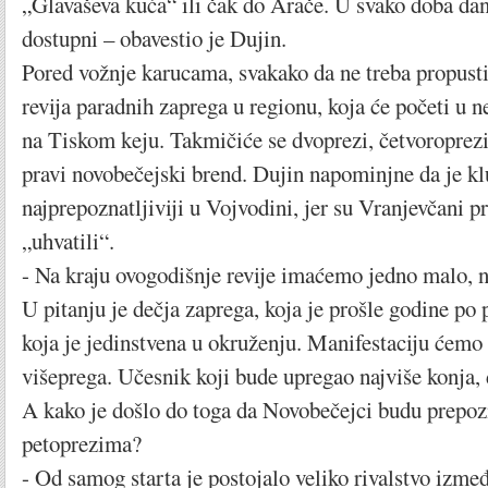
„Glavaševa kuća“ ili čak do Arače. U svako doba da
dostupni – obavestio je Dujin.
Pored vožnje karucama, svakako da ne treba propusti
revija paradnih zaprega u regionu, koja će početi u n
na Tiskom keju. Takmičiće se dvoprezi, četvoroprezi 
pravi novobečejski brend. Dujin napominjne da je k
najprepoznatljiviji u Vojvodini, jer su Vranjevčani pr
„uhvatili“.
- Na kraju ovogodišnje revije imaćemo jedno malo, 
U pitanju je dečja zaprega, koja je prošle godine po
koja je jedinstvena u okruženju. Manifestaciju ćemo
višeprega. Učesnik koji bude upregao najviše konja, 
A kako je došlo do toga da Novobečejci budu prepozn
petoprezima?
- Od samog starta je postojalo veliko rivalstvo izme