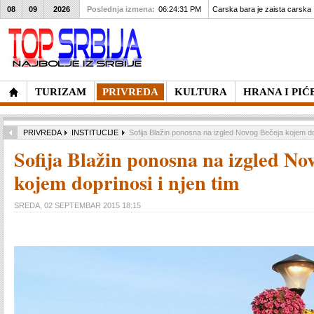
08
09
2026
Poslednja izmena:
06:24:31 PM
Carska bara je zaista carska
TURIZAM
PRIVREDA
KULTURA
HRANA I PIĆ
PRIVREDA
INSTITUCIJE
Sofija Blažin ponosna na izgled Novog Bečeja kojem dop
Sofija Blažin ponosna na izgled No
kojem doprinosi i njen tim
SREDA, 02 SEPTEMBAR 2015 18:15