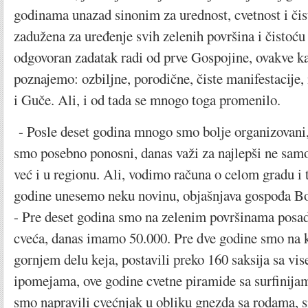
godinama unazad sinonim za urednost, cvetnost i čist
zadužena za uređenje svih zelenih površina i čistoću 
odgovoran zadatak radi od prve Gospojine, ovakve k
poznajemo: ozbiljne, porodične, čiste manifestacije
i Guče. Ali, i od tada se mnogo toga promenilo.
- Posle deset godina mnogo smo bolje organizovani, 
smo posebno ponosni, danas važi za najlepši ne samo 
već i u regionu. Ali, vodimo računa o celom gradu i
godine unesemo neku novinu, objašnjava gospođa Bo
- Pre deset godina smo na zelenim površinama posad
cveća, danas imamo 50.000. Pre dve godine smo na 
gornjem delu keja, postavili preko 160 saksija sa vi
ipomejama, ove godine cvetne piramide sa surfinija
smo napravili cvećnjak u obliku gnezda sa rodama,