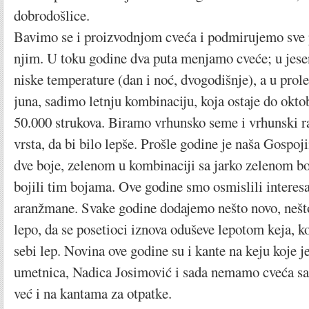
dobrodošlice.
Bavimo se i proizvodnjom cveća i podmirujemo sve 
njim. U toku godine dva puta menjamo cveće; u jes
niske temperature (dan i noć, dvogodišnje), a u prol
juna, sadimo letnju kombinaciju, koja ostaje do okto
50.000 strukova. Biramo vrhunsko seme i vrhunski ra
vrsta, da bi bilo lepše. Prošle godine je naša Gospoj
dve boje, zelenom u kombinaciji sa jarko zelenom bo
bojili tim bojama. Ove godine smo osmislili interes
aranžmane. Svake godine dodajemo nešto novo, nešto 
lepo, da se posetioci iznova oduševe lepotom keja, k
sebi lep. Novina ove godine su i kante na keju koje j
umetnica, Nadica Josimović i sada nemamo cveća s
već i na kantama za otpatke.