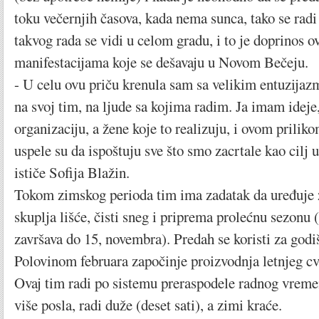
toku večernjih časova, kada nema sunca, tako se radi
takvog rada se vidi u celom gradu, i to je doprinos 
manifestacijama koje se dešavaju u Novom Bečeju.
- U celu ovu priču krenula sam sa velikim entuzija
na svoj tim, na ljude sa kojima radim. Ja imam idej
organizaciju, a žene koje to realizuju, i ovom prilik
uspele su da ispoštuju sve što smo zacrtale kao cilj 
ističe Sofija Blažin.
Tokom zimskog perioda tim ima zadatak da uređuje 
skuplja lišće, čisti sneg i priprema prolećnu sezonu 
završava do 15, novembra). Predah se koristi za god
Polovinom februara započinje proizvodnja letnjeg cv
Ovaj tim radi po sistemu preraspodele radnog vremen
više posla, radi duže (deset sati), a zimi kraće.