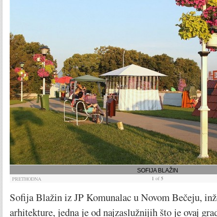
SOFIJA BLAŽIN
1
of
5
PRETHODNA
Sofija Blažin iz JP Komunalac u Novom Bečeju, inž
arhitekture, jedna je od najzaslužnijih što je ovaj gra