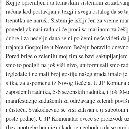
Kej je opremljen i automaskim sistemom za zalivanj
računa kod postavljanja tezgi i svega ostalog da se ta
trenutka ne naruši. Sistem je isključen za vreme mani
ponedeljak naši radnici će proći sa mašinom za češl
đubre i za nedelju dana se ni po čemi neće videti da 
trajanja Gospojine u Novom Bečeju boravilo dnevno i
Pored brige o zelenilu moj tim se bavi sakupljanje
smo to podigli na još viši nivo, uniformisali smo rad
izgledale i ne mali broj gostiju našeg grada imalo je
slika, za uspomenu iz Novog Bečeja. U JP Komunala
zaposlenih radnika, 5-6 sezonskih radnika, i još 30-
manifestacije zaduženih za održavanje zelenih površ
i čistoću. Svakodnevno se vrši zalivanje (i subotom i
posle podne). U JP Komunalac cveće se proizvodi u
(bez upotrebe hemije) i kada je neohodno da se preda