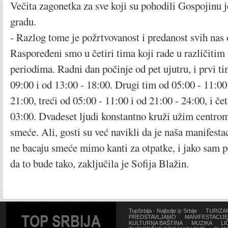
Večita zagonetka za sve koji su pohodili Gospojinu 
gradu.
- Razlog tome je požrtvovanost i predanost svih nas
Raspoređeni smo u četiri tima koji rade u različiti
periodima. Radni dan počinje od pet ujutru, i prvi ti
09:00 i od 13:00 - 18:00. Drugi tim od 05:00 - 11:00 
21:00, treći od 05:00 - 11:00 i od 21:00 - 24:00, i če
03:00. Dvadeset ljudi konstantno kruži užim centrom
smeće. Ali, gosti su već navikli da je naša manifestac
ne bacaju smeće mimo kanti za otpatke, i jako sam 
da to bude tako, zaključila je Sofija Blažin.
TopSrbija - Najbolje iz Srbije
TURIZA
TOP SRBIJA
PREDSTAVLJAMO
MANIFESTACIJE
KULTURNA BAŠTINA
MUZIKA
LI