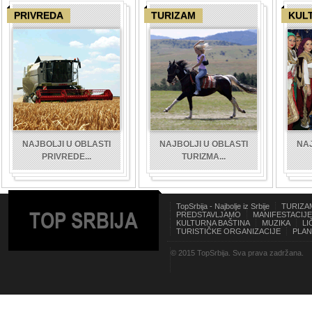
PRIVREDA
TURIZAM
KUL
NAJBOLJI U OBLASTI
NAJBOLJI U OBLASTI
NAJ
PRIVREDE...
TURIZMA...
TopSrbija - Najbolje iz Srbije
TURIZA
TOP SRBIJA
PREDSTAVLJAMO
MANIFESTACIJE
KULTURNA BAŠTINA
MUZIKA
LI
TURISTIČKE ORGANIZACIJE
PLAN
© 2015 TopSrbija. Sva prava zadržana.