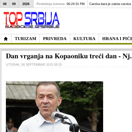
08
09
2026
Poslednja izmena:
06:24:31 PM
Carska bara je zaista carska
TURIZAM
PRIVREDA
KULTURA
HRANA I PIĆ
Dan vrganja na Kopaoniku treći dan - Nj. 
UTORAK, 08 SEPTEMBAR 2015 09:25