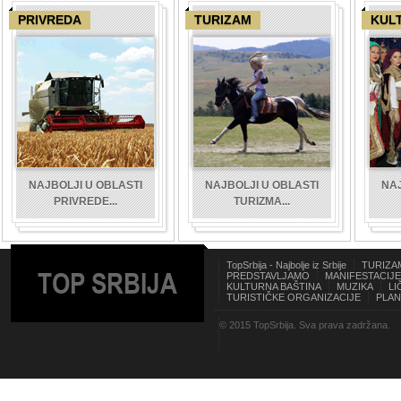
PRIVREDA
TURIZAM
KUL
NAJBOLJI U OBLASTI
NAJBOLJI U OBLASTI
NAJ
PRIVREDE...
TURIZMA...
TopSrbija - Najbolje iz Srbije
TURIZA
TOP SRBIJA
PREDSTAVLJAMO
MANIFESTACIJE
KULTURNA BAŠTINA
MUZIKA
LI
TURISTIČKE ORGANIZACIJE
PLAN
© 2015 TopSrbija. Sva prava zadržana.