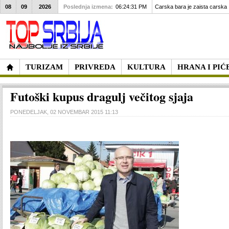
08
09
2026
Poslednja izmena:
06:24:31 PM
Carska bara je zaista carska
TURIZAM
PRIVREDA
KULTURA
HRANA I PIĆ
Futoški kupus dragulj večitog sjaja
PONEDELJAK, 02 NOVEMBAR 2015 11:13