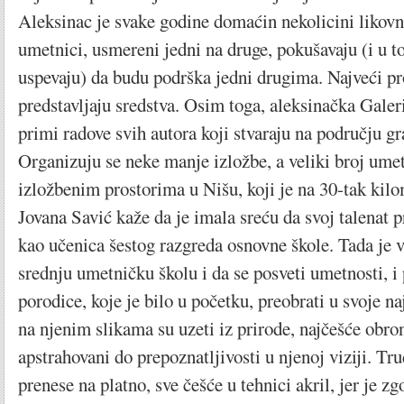
Aleksinac je svake godine domaćin nekolicini likovni
umetnici, usmereni jedni na druge, pokušavaju (i u
uspevaju) da budu podrška jedni drugima. Najveći p
predstavljaju sredstva. Osim toga, aleksinačka Galer
primi radove svih autora koji stvaraju na području gr
Organizuju se neke manje izložbe, a veliki broj umet
izložbenim prostorima u Nišu, koji je na 30-tak kil
Jovana Savić kaže da je imala sreću da svoj talenat p
kao učenica šestog razgreda osnovne škole. Tada je v
srednju umetničku školu i da se posveti umetnosti, i 
porodice, koje je bilo u početku, preobrati u svoje n
na njenim slikama su uzeti iz prirode, najčešće obron
apstrahovani do prepoznatljivosti u njenoj viziji. Trud
prenese na platno, sve češće u tehnici akril, jer je zgo