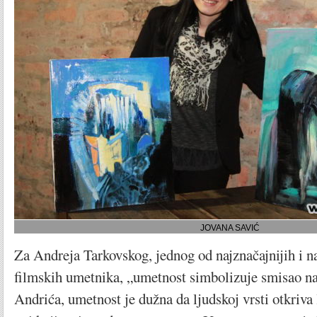
JOVANA SAVIĆ
Za Andreja Tarkovskog, jednog od najznačajnijih i na
filmskih umetnika, „umetnost simbolizuje smisao na
Andrića, umetnost je dužna da ljudskoj vrsti otkriva 