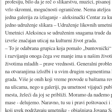
profesiju, bilo da je reč o slikarstvu, muzici, pisanoj 
vrlo skromni, mogućnosti ograničene. Nema ateljea
jedna galerija za izlaganje - aleksinački Centar za ku
jedno udruženje slikara – Udruženje likovnih umetn
Umetnici Aleksinca se udruženim snagama trude da 
izvrše značajan uticaj na kulturni život grada.
– To je odabrana grupica koja pomalo „buntovnički“ 
i razvijanju onoga čega sve manje ima u našim život
životima mladih – prave vrednosti. Generalni problem 
na otvaranjima izložbi i u svim drugim segmentima 
grada. Više je onih koji vreme provode u baštama res
na ulicama, nego u galeriji, pa umetnost vijajući pub
mesta, želeći da joj se približi. Moramo da nađemo 
mase - delujemo. Naravno, tu su i pravi poštovaoci i 
koji uvek podržavaju umetnike - objašnjava Jovana S