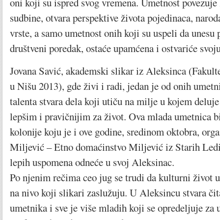
oni koji su ispred svog vremena. Umetnost povezuje l
sudbine, otvara perspektive života pojedinaca, narod
vrste, a samo umetnost onih koji su uspeli da unesu 
društveni poredak, ostaće upamćena i ostvariće svoju
Jovana Savić, akademski slikar iz Aleksinca (Fakult
u Nišu 2013), gde živi i radi, jedan je od onih umet
talenta stvara dela koji utiču na milje u kojem deluje
lepšim i pravičnijim za život. Ova mlada umetnica bi
kolonije koju je i ove godine, sredinom oktobra, org
Miljević – Etno domaćinstvo Miljević iz Starih Ledi
lepih uspomena odneće u svoj Aleksinac.
Po njenim rečima ceo jug se trudi da kulturni život u
na nivo koji slikari zaslužuju. U Aleksincu stvara čit
umetnika i sve je više mladih koji se opredeljuje za