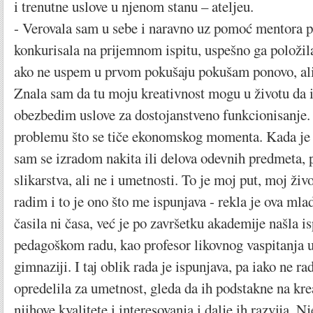
i trenutne uslove u njenom stanu – ateljeu.
- Verovala sam u sebe i naravno uz pomoć mentora p
konkurisala na prijemnom ispitu, uspešno ga položila
ako ne uspem u prvom pokušaju pokušam ponovo, ali 
Znala sam da tu moju kreativnost mogu u životu da i
obezbedim uslove za dostojanstveno funkcionisanje.
problemu što se tiče ekonomskog momenta. Kada je 
sam se izradom nakita ili delova odevnih predmeta, p
slikarstva, ali ne i umetnosti. To je moj put, moj živo
radim i to je ono što me ispunjava - rekla je ova mla
časila ni časa, već je po završetku akademije našla i
pedagoškom radu, kao profesor likovnog vaspitanja 
gimnaziji. I taj oblik rada je ispunjava, pa iako ne r
opredelila za umetnost, gleda da ih podstakne na kre
njihove kvalitete i interesovanja i dalje ih razvija. N