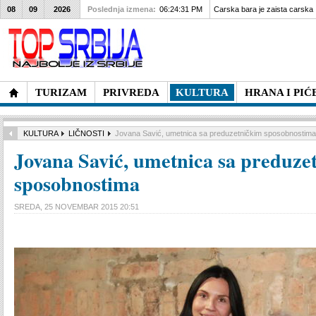
08
09
2026
Poslednja izmena:
06:24:31 PM
Carska bara je zaista carska
TURIZAM
PRIVREDA
KULTURA
HRANA I PIĆ
KULTURA
LIČNOSTI
Jovana Savić, umetnica sa preduzetničkim sposobnostima
Jovana Savić, umetnica sa preduze
sposobnostima
SREDA, 25 NOVEMBAR 2015 20:51