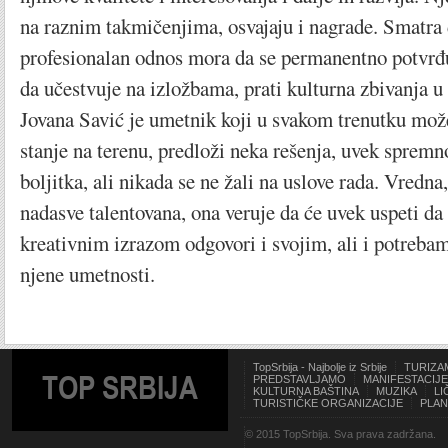
na raznim takmičenjima, osvajaju i nagrade. Smatra 
profesionalan odnos mora da se permanentno potvrđu
da učestvuje na izložbama, prati kulturna zbivanja u 
Jovana Savić je umetnik koji u svakom trenutku mož
stanje na terenu, predloži neka rešenja, uvek spremn
boljitka, ali nikada se ne žali na uslove rada. Vredna
nadasve talentovana, ona veruje da će uvek uspeti da
kreativnim izrazom odgovori i svojim, ali i potre
njene umetnosti.
TopSrbija - Najbolje iz Srbije
TURIZA
TOP SRBIJA
PREDSTAVLJAMO
MANIFESTACIJE
KULTURNA BAŠTINA
MUZIKA
LI
TURISTIČKE ORGANIZACIJE
PLAN
© 2015 TopSrbija. Sva prava zadržana.