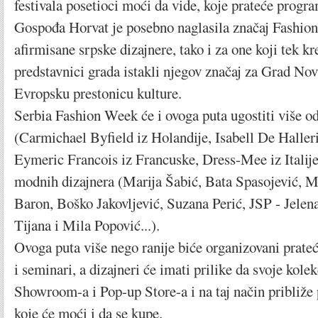
festivala posetioci moći da vide, koje prateće progra
Gospođa Horvat je posebno naglasila značaj Fashio
afirmisane srpske dizajnere, tako i za one koji tek k
predstavnici grada istakli njegov značaj za Grad No
Evropsku prestonicu kulture.
Serbia Fashion Week će i ovoga puta ugostiti više od
(Carmichael Byfield iz Holandije, Isabell De Halle
Eymeric Francois iz Francuske, Dress-Mee iz Italije.
modnih dizajnera (Marija Šabić, Bata Spasojević, M
Baron, Boško Jakovljević, Suzana Perić, JSP - Jelena
Tijana i Mila Popović...).
Ovoga puta više nego ranije biće organizovani prate
i seminari, a dizajneri će imati prilike da svoje kolek
Showroom-a i Pop-up Store-a i na taj način približe 
koje će moći i da se kupe.