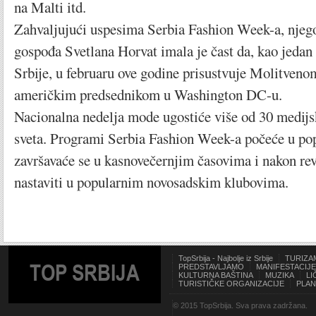
na Malti itd.
Zahvaljujući uspesima Serbia Fashion Week-a, njeg
gospođa Svetlana Horvat imala je čast da, kao jedan
Srbije, u februaru ove godine prisustvuje Molitveno
američkim predsednikom u Washington DC-u.
Nacionalna nedelja mode ugostiće više od 30 medijs
sveta. Programi Serbia Fashion Week-a počeće u po
završavaće se u kasnovečernjim časovima i nakon rev
nastaviti u popularnim novosadskim klubovima.
TopSrbija - Najbolje iz Srbije
TURIZA
TOP SRBIJA
PREDSTAVLJAMO
MANIFESTACIJE
KULTURNA BAŠTINA
MUZIKA
LI
TURISTIČKE ORGANIZACIJE
PLAN
© 2015 TopSrbija. Sva prava zadržana.