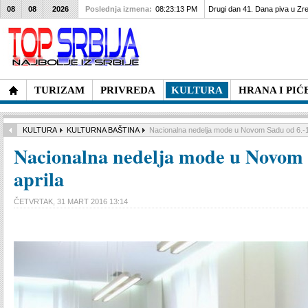
08
08
2026
Poslednja izmena:
08:23:13 PM
Drugi dan 41. Dana piva u Zre
TURIZAM
PRIVREDA
KULTURA
HRANA I PIĆ
KULTURA
KULTURNA BAŠTINA
Nacionalna nedelja mode u Novom Sadu od 6.-11
Nacionalna nedelja mode u Novom 
aprila
ČETVRTAK, 31 MART 2016 13:14