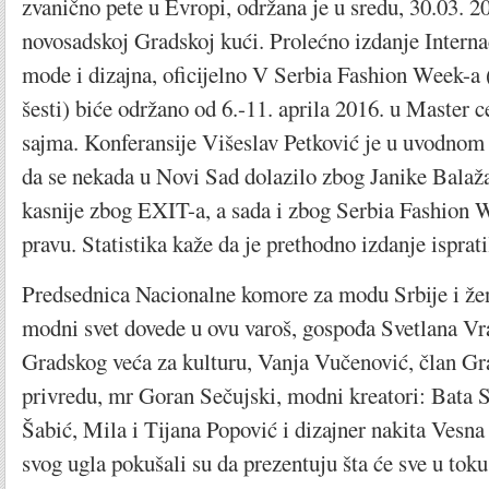
zvanično pete u Evropi, održana je u sredu, 30.03. 2
novosadskoj Gradskoj kući. Prolećno izdanje Interna
mode i dizajna, oficijelno V Serbia Fashion Week-a (
šesti) biće održano od 6.-11. aprila 2016. u Master
sajma. Konferansije Višeslav Petković je u uvodnom 
da se nekada u Novi Sad dolazilo zbog Janike Balaž
kasnije zbog EXIT-a, a sada i zbog Serbia Fashion W
pravu. Statistika kaže da je prethodno izdanje isprat
Predsednica Nacionalne komore za modu Srbije i žen
modni svet dovede u ovu varoš, gospođa Svetlana Vr
Gradskog veća za kulturu, Vanja Vučenović, član Gr
privredu, mr Goran Sečujski, modni kreatori: Bata 
Šabić, Mila i Tijana Popović i dizajner nakita Vesna
svog ugla pokušali su da prezentuju šta će sve u to