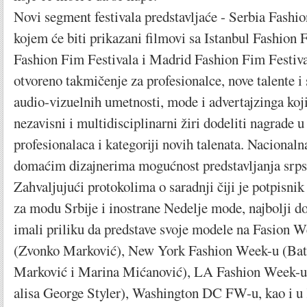
Novi segment festivala predstavljaće - Serbia Fashio
kojem će biti prikazani filmovi sa Istanbul Fashion 
Fashion Fim Festivala i Madrid Fashion Fim Festiva
otvoreno takmičenje za profesionalce, nove talente i 
audio-vizuelnih umetnosti, mode i advertajzinga koji
nezavisni i multidisciplinarni žiri dodeliti nagrade u
profesionalaca i kategoriji novih talenata. Nacional
domaćim dizajnerima mogućnost predstavljanja srps
Zahvaljujući protokolima o saradnji čiji je potpisn
za modu Srbije i inostrane Nedelje mode, najbolji d
imali priliku da predstave svoje modele na Fasion W
(Zvonko Marković), New York Fashion Week-u (Bat
Marković i Marina Mićanović), LA Fashion Week-
alisa George Styler), Washington DC FW-u, kao i u K