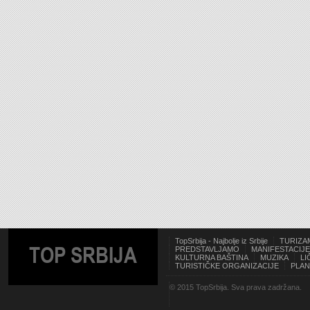
TopSrbija - Najbolje iz Srbije
TURIZA
TOP SRBIJA
PREDSTAVLJAMO
MANIFESTACIJE
KULTURNA BAŠTINA
MUZIKA
LI
TURISTIČKE ORGANIZACIJE
PLAN
© 2015 TopSrbija. Sva prava zadržana.