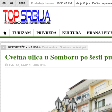
08
07
2026
Poslednja izmena:
10:36:47 PM
Vanja Vujičić: Dođite da pevat
TURIZAM
PRIVREDA
KULTURA
HRANA I PIĆ
REPORTAŽE
NAJAVA
Cvetna ulica u Somboru po šesti put
Cvetna ulica u Somboru po šesti pu
ČETVRTAK, 14 APRIL 2016 11:35