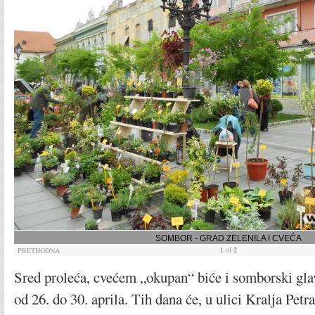
SOMBOR - GRAD ZELENILA I CVEĆA
1
of
2
PRETHODNA
Sred proleća, cvećem „okupan“ biće i somborski gla
od 26. do 30. aprila. Tih dana će, u ulici Kralja Petra