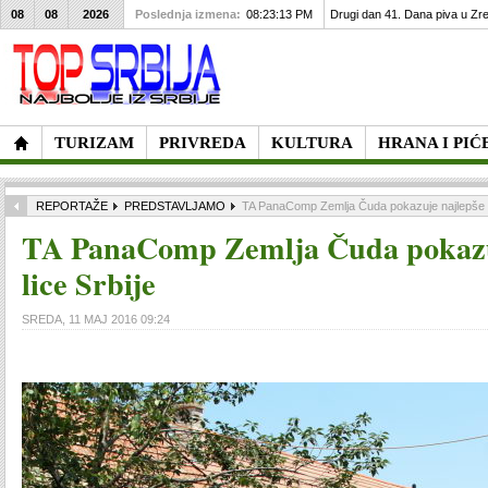
08
08
2026
Poslednja izmena:
08:23:13 PM
Drugi dan 41. Dana piva u Zre
TURIZAM
PRIVREDA
KULTURA
HRANA I PIĆ
REPORTAŽE
PREDSTAVLJAMO
TA PanaComp Zemlja Čuda pokazuje najlepše li
TA PanaComp Zemlja Čuda pokazu
lice Srbije
SREDA, 11 MAJ 2016 09:24