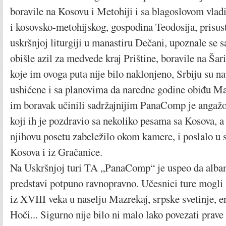
boravile na Kosovu i Metohiji i sa blagoslovom vlad
i kosovsko-metohijskog, gospodina Teodosija, prisus
uskršnjoj liturgiji u manastiru Dečani, upoznale se s
obišle azil za medvede kraj Prištine, boravile na Šar
koje im ovoga puta nije bilo naklonjeno, Srbiju su n
ushićene i sa planovima da naredne godine obiđu Ma
im boravak učinili sadržajnijim PanaComp je angaž
koji ih je pozdravio sa nekoliko pesama sa Kosova, 
njihovu posetu zabeležilo okom kamere, i poslalo u s
Kosova i iz Gračanice.
Na Uskršnjoj turi TA „PanaComp“ je uspeo da alban
predstavi potpuno ravnopravno. Učesnici ture mogli
iz XVIII veka u naselju Mazrekaj, srpske svetinje, e
Hoči... Sigurno nije bilo ni malo lako povezati prave