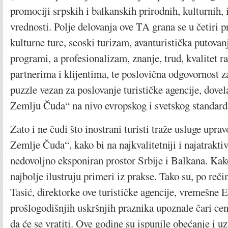
promociji srpskih i balkanskih prirodnih, kulturnih, i
vrednosti. Polje delovanja ove TA grana se u četiri p
kulturne ture, seoski turizam, avanturistička putovan
programi, a profesionalizam, znanje, trud, kvalitet r
partnerima i klijentima, te poslovična odgovornost 
puzzle vezan za poslovanje turističke agencije, dov
Zemlju Čuda“ na nivo evropskog i svetskog standard
Zato i ne čudi što inostrani turisti traže usluge u
Zemlje Čuda“, kako bi na najkvalitetniji i najatrakti
nedovoljno eksponiran prostor Srbije i Balkana. Ka
najbolje ilustruju primeri iz prakse. Tako su, po re
Tasić, direktorke ove turističke agencije, vremešne 
prošlogodišnjih uskršnjih praznika upoznale čari cen
da će se vratiti. Ove godine su ispunile obećanje 