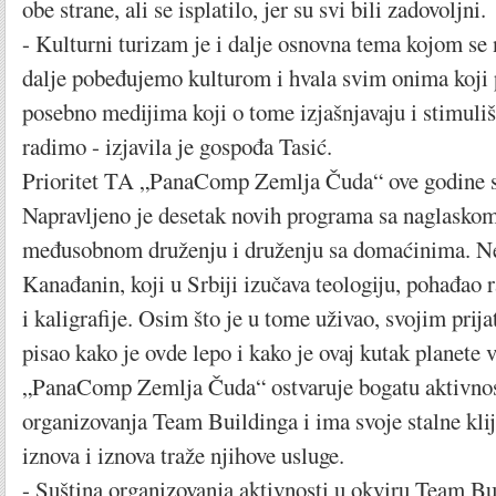
obe strane, ali se isplatilo, jer su svi bili zadovoljni.
- Kulturni turizam je i dalje osnovna tema kojom se n
dalje pobeđujemo kulturom i hvala svim onima koji 
posebno medijima koji o tome izjašnjavaju i stimulišu
radimo - izjavila je gospođa Tasić.
Prioritet TA „PanaComp Zemlja Čuda“ ove godine su
Napravljeno je desetak novih programa sa naglaskom 
međusobnom druženju i druženju sa domaćinima. Ne
Kanađanin, koji u Srbiji izučava teologiju, pohađao 
i kaligrafije. Osim što je u tome uživao, svojim prij
pisao kako je ovde lepo i kako je ovaj kutak planete v
„PanaComp Zemlja Čuda“ ostvaruje bogatu aktivnost
organizovanja Team Buildinga i ima svoje stalne kli
iznova i iznova traže njihove usluge.
- Suština organizovanja aktivnosti u okviru Team Bui