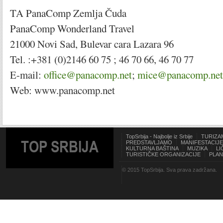
TA PanaComp Zemlja Čuda
PanaComp Wonderland Travel
21000 Novi Sad, Bulevar cara Lazara 96
Tel. :+381 (0)2146 60 75 ; 46 70 66, 46 70 77
E-mail:
office@panacomp.net
;
mice@panacomp.net
Web: www.panacomp.net
TopSrbija - Najbolje iz Srbije
TURIZA
TOP SRBIJA
PREDSTAVLJAMO
MANIFESTACIJE
KULTURNA BAŠTINA
MUZIKA
LI
TURISTIČKE ORGANIZACIJE
PLAN
© 2015 TopSrbija. Sva prava zadržana.