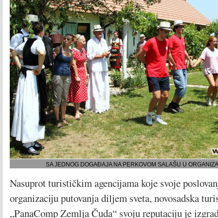
SA JEDNOG DOGAĐAJA NA PERKOVOM SALAŠU U ORGANIZAC
Nasuprot turističkim agencijama koje svoje poslovan
organizaciju putovanja diljem sveta, novosadska turi
„PanaComp Zemlja Čuda“ svoju reputaciju je izgrad