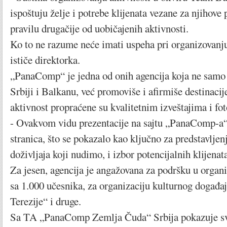
ispoštuju želje i potrebe klijenata vezane za njihove 
pravilu drugačije od uobičajenih aktivnosti.
Ko to ne razume neće imati uspeha pri organizovanj
ističe direktorka.
„PanaComp“ je jedna od onih agencija koja ne samo 
Srbiji i Balkanu, već promoviše i afirmiše destinacije
aktivnost propraćene su kvalitetnim izveštajima i fo
- Ovakvom vidu prezentacije na sajtu „PanaComp-a“
stranica, što se pokazalo kao ključno za predstavljenj
doživljaja koji nudimo, i izbor potencijalnih klijenat
Za jesen, agencija je angažovana za podršku u organ
sa 1.000 učesnika, za organizaciju kulturnog događa
Terezije“ i druge.
Sa TA „PanaComp Zemlja Čuda“ Srbija pokazuje svo