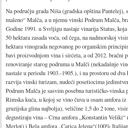
Na području grada Niša (gradska opština Pantelej), 
maleno“ Malča, a u njemu vinski Podrum Malča, bra
Godine 1991. u Svrljigu nastaje vinarija Status, ko
50 hektara zasada voća, od čega, na nadmorskoj visi
hektara vinograda negovanog po organskim principim
bavi proizvodnjom vina i sirćeta, a od 2012. bračni p
renoviranje starog podruma u Malči (nekadašnje vi
nastale u periodu 1903.-1905.), i na prostoru od dva 
razvija vinski turizam, nudeći posetiocima jedinstve
Podrum Malča je sasvim posebna turističko-vinska pr
Rimska kuća, u kojoj se vino čuva u osam amfora iz G
gruzijska glina najbolja), veličine 1,5 do 2 tone, visi
degustiraju vina – Crna amfora „Konstantin Veliki“
Merlot) i Bela amfora „Carica Jelena“(100% Italijan