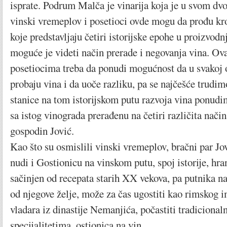
isprate. Podrum Malča je vinarija koja je u svom dvor
vinski vremeplov i posetioci ovde mogu da prođu kro
koje predstavljaju četiri istorijske epohe u proizvodn
moguće je videti način prerade i negovanja vina. Ov
posetiocima treba da ponudi mogućnost da u svakoj 
probaju vina i da uoče razliku, pa se najčešće trudim
stanice na tom istorijskom putu razvoja vina ponudi
sa istog vinograda prerađenu na četiri različita nači
gospodin Jović.
Kao što su osmislili vinski vremeplov, bračni par J
nudi i Gostionicu na vinskom putu, spoj istorije, hra
sačinjen od recepata starih XX vekova, pa putnika n
od njegove želje, može za čas ugostiti kao rimskog 
vladara iz dinastije Nemanjića, počastiti tradicional
specijalitetima. ostionica na vin