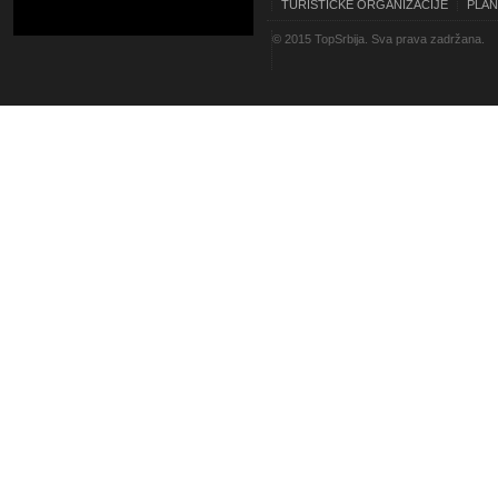
TURISTIČKE ORGANIZACIJE
PLAN
© 2015 TopSrbija. Sva prava zadržana.