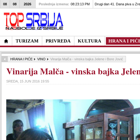
08
08
2026
Poslednja izmena:
08:23:13 PM
Drugi dan 41. Dana piva u Zre
TURIZAM
PRIVREDA
KULTURA
HRANA I PIĆ
HRANA I PIĆE
VINO
Vinarija Malča - vinska bajka Jelene i Bore Jović
Vinarija Malča - vinska bajka Jelen
SREDA, 15 JUN 2016 19:55