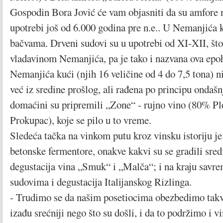
Gospodin Bora Jović će vam objasniti da su amfore na
upotrebi još od 6.000 godina pre n.e.. U Nemanjića k
bačvama. Drveni sudovi su u upotrebi od XI-XII, što
vladavinom Nemanjića, pa je tako i nazvana ova epo
Nemanjića kući (njih 16 veličine od 4 do 7,5 tona) ni
već iz sredine prošlog, ali rađena po principu ondaš
domaćini su pripremili „Zone“ - rujno vino (80% P
Prokupac), koje se pilo u to vreme.
Sledeća tačka na vinkom putu kroz vinsku istoriju je
betonske fermentore, onakve kakvi su se gradili sr
degustacija vina „Smuk“ i „Malča“; i na kraju savre
sudovima i degustacija Italijanskog Rizlinga.
- Trudimo se da našim posetiocima obezbedimo takv
izađu srećniji nego što su došli, i da to podržimo i 