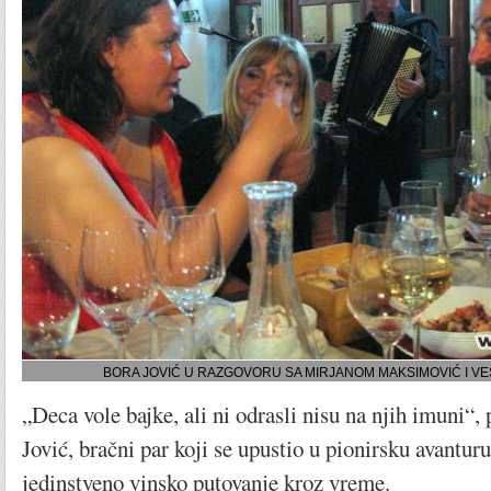
BORA JOVIĆ U RAZGOVORU SA MIRJANOM MAKSIMOVIĆ I V
„Deca vole bajke, ali ni odrasli nisu na njih imuni“,
Jović, bračni par koji se upustio u pionirsku avantur
jedinstveno vinsko putovanje kroz vreme.