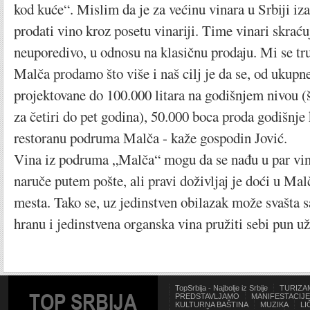
kod kuće“. Mislim da je za većinu vinara u Srbiji iza
prodati vino kroz posetu vinariji. Time vinari skrać
neuporedivo, u odnosu na klasičnu prodaju. Mi se t
Malča prodamo što više i naš cilj je da se, od ukupn
projektovane do 100.000 litara na godišnjem nivou (š
za četiri do pet godina), 50.000 boca proda godišnje 
restoranu podruma Malča - kaže gospodin Jović.
Vina iz podruma „Malča“ mogu da se nađu u par vino
naruče putem pošte, ali pravi doživljaj je doći u Malč
mesta. Tako se, uz jedinstven obilazak može svašta s
hranu i jedinstvena organska vina pružiti sebi pun už
TopSrbija - Najbolje iz Srbije
TURIZA
TOP SRBIJA
PREDSTAVLJAMO
MANIFESTACIJE
KULTURNA BAŠTINA
MUZIKA
LI