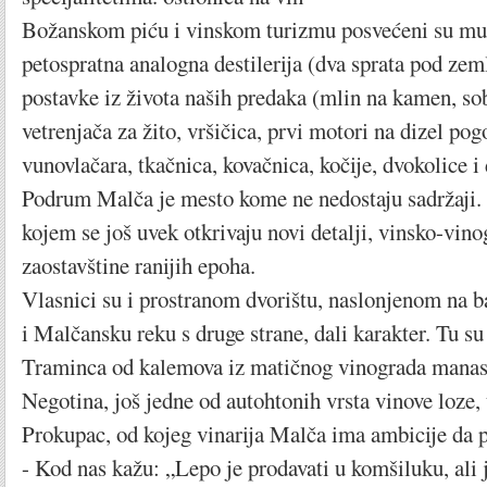
Božanskom piću i vinskom turizmu posvećeni su mu
petospratna analogna destilerija (dva sprata pod zeml
postavke iz života naših predaka (mlin na kamen, so
vetrenjača za žito, vršičica, prvi motori na dizel pog
vunovlačara, tkačnica, kovačnica, kočije, dvokolice i 
Podrum Malča je mesto kome ne nedostaju sadržaji.
kojem se još uvek otkrivaju novi detalji, vinsko-vino
zaostavštine ranijih epoha.
Vlasnici su i prostranom dvorištu, naslonjenom na ba
i Malčansku reku s druge strane, dali karakter. Tu s
Traminca od kalemova iz matičnog vinograda manas
Negotina, još jedne od autohtonih vrsta vinove loze,
Prokupac, od kojeg vinarija Malča ima ambicije da p
- Kod nas kažu: „Lepo je prodavati u komšiluku, ali j