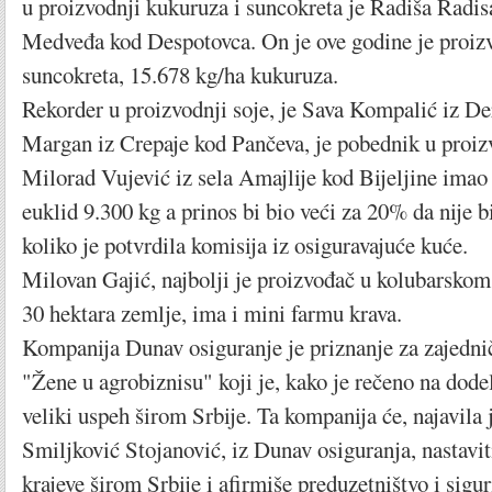
u proizvodnji kukuruza i suncokreta je Radiša Radisa
Medveđa kod Despotovca. On je ove godine je proizv
suncokreta, 15.678 kg/ha kukuruza.
Rekorder u proizvodnji soje, je Sava Kompalić iz De
Margan iz Crepaje kod Pančeva, je pobednik u proizv
Milorad Vujević iz sela Amajlije kod Bijeljine imao 
euklid 9.300 kg a prinos bi bio veći za 20% da nije b
koliko je potvrdila komisija iz osiguravajuće kuće.
Milovan Gajić, najbolji je proizvođač u kolubarskom
30 hektara zemlje, ima i mini farmu krava.
Kompanija Dunav osiguranje je priznanje za zajednič
"Žene u agrobiznisu" koji je, kako je rečeno na dodel
veliki uspeh širom Srbije. Ta kompanija će, najavila 
Smiljković Stojanović, iz Dunav osiguranja, nastaviti
krajeve širom Srbije i afirmiše preduzetništvo i sigu