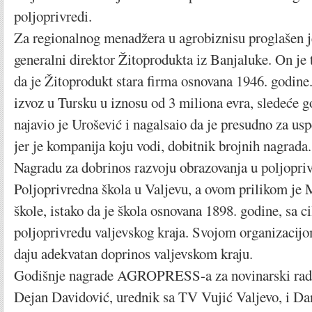
poljoprivredi.
Za regionalnog menadžera u agrobiznisu proglašen j
generalni direktor Žitoprodukta iz Banjaluke. On je
da je Žitoprodukt stara firma osnovana 1946. godine
izvoz u Tursku u iznosu od 3 miliona evra, sledeće go
najavio je Urošević i nagalsaio da je presudno za usp
jer je kompanija koju vodi, dobitnik brojnih nagrada.
Nagradu za dobrinos razvoju obrazovanja u poljopriv
Poljoprivredna škola u Valjevu, a ovom prilikom je M
škole, istako da je škola osnovana 1898. godine, sa c
poljoprivredu valjevskog kraja. Svojom organizacijo
daju adekvatan doprinos valjevskom kraju.
Godišnje nagrade AGROPRESS-a za novinarski rad 
Dejan Davidović, urednik sa TV Vujić Valjevo, i Da