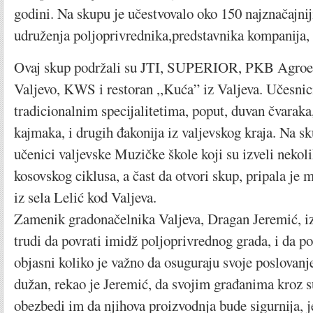
godini. Na skupu je učestvovalo oko 150 najznačajnij
udruženja poljoprivrednika,predstavnika kompanija, 
Ovaj skup podržali su JTI, SUPERIOR, PKB Agro
Valjevo, KWS i restoran ,,Kuća” iz Valjeva. Učesnici
tradicionalnim specijalitetima, poput, duvan čvaraka
kajmaka, i drugih đakonija iz valjevskog kraja. Na s
učenici valjevske Muzičke škole koji su izveli nekol
kosovskog ciklusa, a čast da otvori skup, pripala j
iz sela Lelić kod Valjeva.
Zamenik gradonačelnika Valjeva, Dragan Jeremić, izj
trudi da povrati imidž poljoprivrednog grada, i da p
objasni koliko je važno da osuguraju svoje poslovanj
dužan, rekao je Jeremić, da svojim građanima kroz 
obezbedi im da njihova proizvodnja bude sigurnija, je