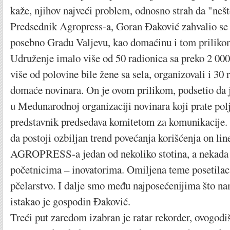
kaže, njihov najveći problem, odnosno strah da "nešt
Predsednik Agropress-a, Goran Đaković zahvalio se s
posebno Gradu Valjevu, kao domaćinu i tom prilikom
Udruženje imalo više od 50 radionica sa preko 2 000
više od polovine bile žene sa sela, organizovali i 30 
domaće novinara. On je ovom prilikom, podsetio da 
u Međunarodnoj organizaciji novinara koji prate polj
predstavnik predsedava komitetom za komunikacije. 
da postoji ozbiljan trend povećanja korišćenja on line
AGROPRESS-a jedan od nekoliko stotina, a nekada
početnicima – inovatorima. Omiljena teme posetilaca
pčelarstvo. I dalje smo među najposećenijima što na
istakao je gospodin Đaković.
Treći put zaredom izabran je ratar rekorder, ovogodi