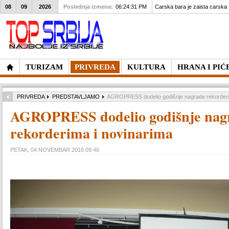
08
09
2026
Poslednja izmena:
06:24:31 PM
Carska bara je zaista carska
TURIZAM
PRIVREDA
KULTURA
HRANA I PIĆ
PRIVREDA
PREDSTAVLJAMO
AGROPRESS dodelio godišnje nagrade rekorderi
AGROPRESS dodelio godišnje nag
rekorderima i novinarima
PETAK, 04 NOVEMBAR 2016 09:46