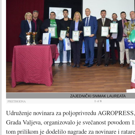
ZAJEDNIČKI SNIMAK LAUREATA
1
of
8
PRETHODNA
Udruženje novinara za poljoprivredu AGROPRESS, 
Grada Valjeva, organizovalo je svečanost povodom 12
tom prilikom je dodelilo nagrade za novinare i ratar