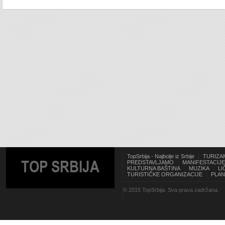
TopSrbija - Najbolje iz Srbije
TURIZA
TOP SRBIJA
PREDSTAVLJAMO
MANIFESTACIJE
KULTURNA BAŠTINA
MUZIKA
LI
TURISTIČKE ORGANIZACIJE
PLAN
© 2015 TopSrbija. Sva prava zadržana.