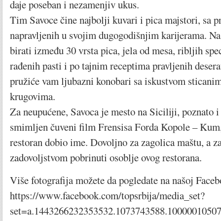
daje poseban i nezamenjiv ukus.
Tim Savoce čine najbolji kuvari i pica majstori, sa p
napravljenih u svojim dugogodišnjim karijerama. 
birati između 30 vrsta pica, jela od mesa, ribljih spec
rađenih pasti i po tajnim receptima pravljenih deser
pružiće vam ljubazni konobari sa iskustvom sticanim
krugovima.
Za neupućene, Savoca je mesto na Siciliji, poznato i 
smimljen čuveni film Frensisa Forda Kopole – Kum,
restoran dobio ime. Dovoljno za zagolica maštu, a za
zadovoljstvom pobrinuti osoblje ovog restorana.
Više fotografija možete da pogledate na našoj Faceb
https://www.facebook.com/topsrbija/media_set?
set=a.1443266232353532.1073743588.1000001050