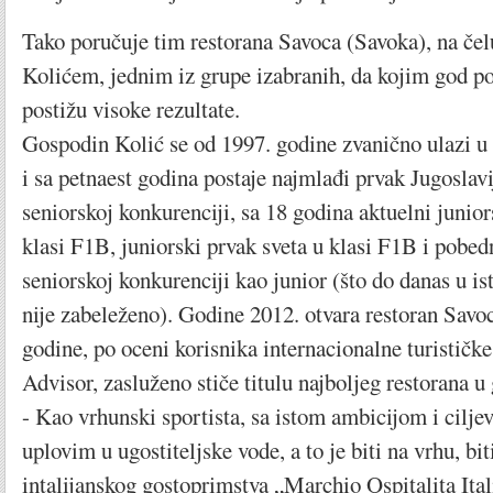
Tako poručuje tim restorana Savoca (Savoka), na če
Kolićem, jednim iz grupe izabranih, da kojim god p
postižu visoke rezultate.
Gospodin Kolić se od 1997. godine zvanično ulazi u
i sa petnaest godina postaje najmlađi prvak Jugoslavi
seniorskoj konkurenciji, sa 18 godina aktuelni junio
klasi F1B, juniorski prvak sveta u klasi F1B i pobe
seniorskoj konkurenciji kao junior (što do danas u is
nije zabeleženo). Godine 2012. otvara restoran Savoc
godine, po oceni korisnika internacionalne turističk
Advisor, zasluženo stiče titulu najboljeg restorana u
- Kao vrhunski sportista, sa istom ambicijom i cilj
uplovim u ugostiteljske vode, a to je biti na vrhu, biti
intalijanskog gostoprimstva „Marchio Ospitalita Ita