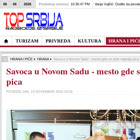
08
06
2026
Poslednja izmena:
10:36:47 PM
Vanja Vujičić: Dođite da pevat
TURIZAM
PRIVREDA
KULTURA
HRANA I PIĆ
HRANA I PIĆE
HRANA
Savoca u Novom Sadu - mesto gde se jede najbolja pica
Savoca u Novom Sadu - mesto gde s
pica
PONEDELJAK, 14 NOVEMBAR 2016 19:59