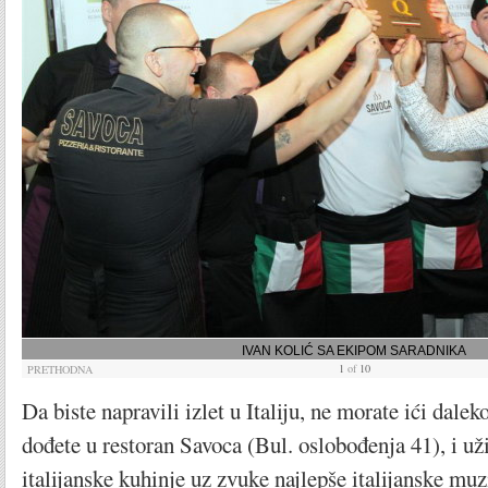
IVAN KOLIĆ SA EKIPOM SARADNIKA
1
of
10
PRETHODNA
Da biste napravili izlet u Italiju, ne morate ići dalek
dođete u restoran Savoca (Bul. oslobođenja 41), i už
italijanske kuhinje uz zvuke najlepše italijanske muz