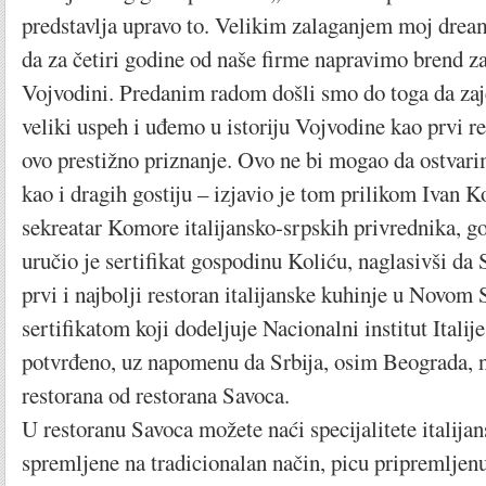
predstavlja upravo to. Velikim zalaganjem moj dream
da za četiri godine od naše firme napravimo brend za
Vojvodini. Predanim radom došli smo do toga da za
veliki uspeh i uđemo u istoriju Vojvodine kao prvi re
ovo prestižno priznanje. Ovo ne bi mogao da ostvari
kao i dragih gostiju – izjavio je tom prilikom Ivan K
sekreatar Komore italijansko-srpskih privrednika, g
uručio je sertifikat gospodinu Koliću, naglasivši da
prvi i najbolji restoran italijanske kuhinje u Novom 
sertifikatom koji dodeljuje Nacionalni institut Italij
potvrđeno, uz napomenu da Srbija, osim Beograda, 
restorana od restorana Savoca.
U restoranu Savoca možete naći specijalitete italija
spremljene na tradicionalan način, picu pripremljenu 