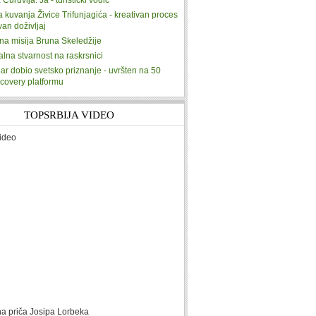
 Ćuruvija: Ja - turistički vodič
ja kuvanja Živice Trifunjagića - kreativan proces
ivan doživljaj
na misija Bruna Skeledžije
alna stvarnost na raskrsnici
ar dobio svetsko priznanje - uvršten na 50
scovery platformu
TOPSRBIJA VIDEO
ideo
na priča Josipa Lorbeka