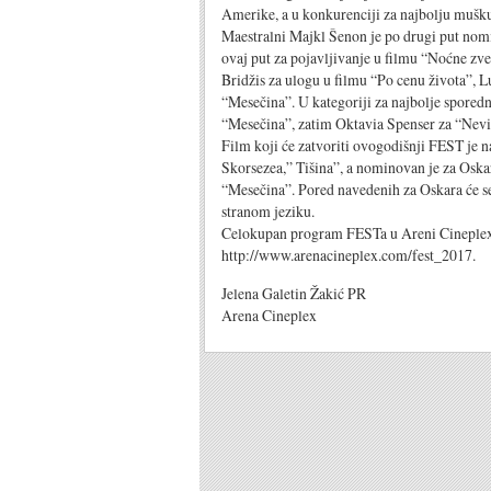
Amerike, a u konkurenciji za najbolju mušk
Maestralni Majkl Šenon je po drugi put nom
ovaj put za pojavljivanje u filmu “Noćne zver
Bridžis za ulogu u filmu “Po cenu života”, 
“Mesečina”. U kategoriji za najbolje spored
“Mesečina”, zatim Oktavia Spenser za “Nevid
Film koji će zatvoriti ovogodišnji FEST je 
Skorsezea,” Tišina”, a nominovan je za Oskara 
“Mesečina”. Pored navedenih za Oskara će se 
stranom jeziku.
Celokupan program FESTa u Areni Cineplex 
http://www.arenacineplex.com/fest_2017.
Jelena Galetin Žakić PR
Arena Cineplex