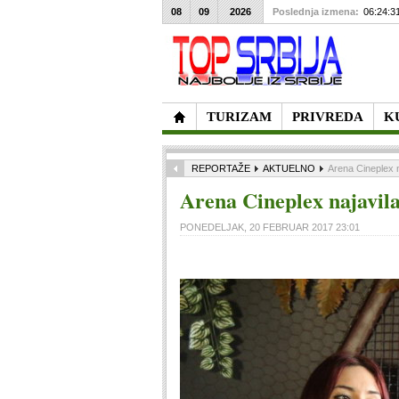
08
09
2026
Poslednja izmena:
06:24:3
TURIZAM
PRIVREDA
K
REPORTAŽE
AKTUELNO
Arena Cineplex
Arena Cineplex najavi
PONEDELJAK, 20 FEBRUAR 2017 23:01