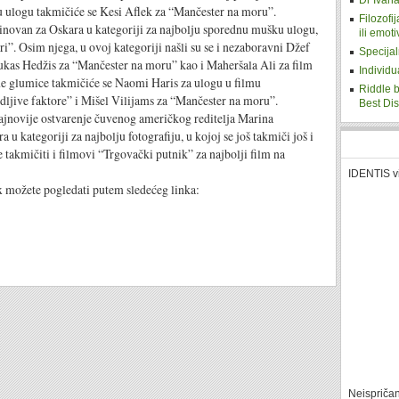
Dr Ivana
u ulogu takmičiće se Kesi Aflek za “Mančester na moru”.
Filozofi
inovan za Oskara u kategoriji za najbolju sporednu mušku ulogu,
ili emot
i”. Osim njega, u ovoj kategoriji našli su se i nezaboravni Džef
Specijal
Lukas Hedžis za “Mančester na moru” kao i Maheršala Ali za film
Individu
ne glumice takmičiće se Naomi Haris za ulogu u filmu
Riddle b
ljive faktore” i Mišel Vilijams za “Mančester na moru”.
Best Di
najnovije ostvarenje čuvenog američkog reditelja Marina
u kategoriji za najbolju fotografiju, u kojoj se još takmiči još i
takmičiti i filmovi “Trgovački putnik” za najbolji film na
IDENTIS v
možete pogledati putem sledećeg linka:
Neispriča