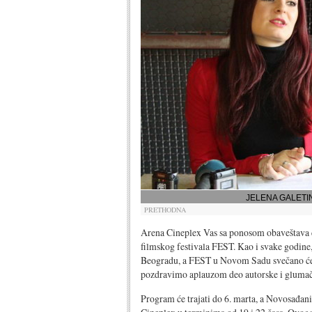
JELENA GALETIN
PRETHODNA
Arena Cineplex Vas sa ponosom obaveštava 
filmskog festivala FEST. Kao i svake godin
Beogradu, a FEST u Novom Sadu svečano će b
pozdravimo aplauzom deo autorske i glumač
Program će trajati do 6. marta, a Novosađani