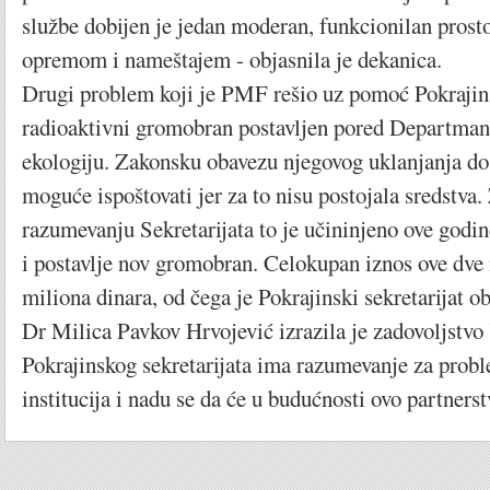
službe dobijen je jedan moderan, funkcionilan pros
opremom i nameštajem - objasnila je dekanica.
Drugi problem koji je PMF rešio uz pomoć Pokrajins
radioaktivni gromobran postavljen pored Departmana
ekologiju. Zakonsku obavezu njegovog uklanjanja do 
moguće ispoštovati jer za to nisu postojala sredstva.
razumevanju Sekretarijata to je učininjeno ove godine
i postavlje nov gromobran. Celokupan iznos ove dve in
miliona dinara, od čega je Pokrajinski sekretarijat 
Dr Milica Pavkov Hrvojević izrazila je zadovoljstvo 
Pokrajinskog sekretarijata ima razumevanje za prob
institucija i nadu se da će u budućnosti ovo partnerst