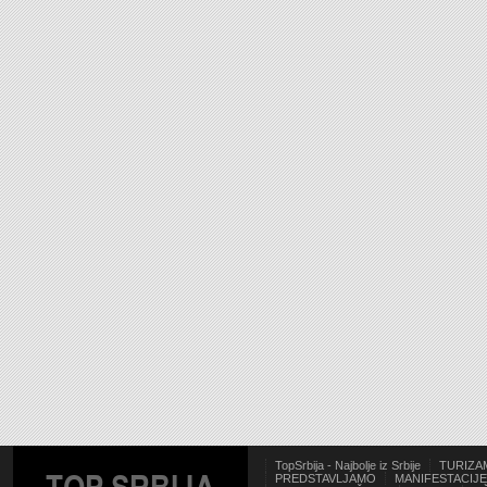
TopSrbija - Najbolje iz Srbije
TURIZA
PREDSTAVLJAMO
MANIFESTACIJE