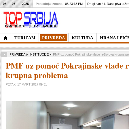
08
07
2026
Poslednja izmena:
08:23:13 PM
Drugi dan 41. Dana piva u Zre
TURIZAM
PRIVREDA
KULTURA
HRANA I PIĆ
PRIVREDA
INSTITUCIJE
PMF uz pomoć Pokrajinske vlade rešio dva krupna p
PMF uz pomoć Pokrajinske vlade r
krupna problema
PETAK, 17 MART 2017 09:31