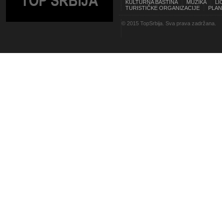
TOP SRBIJA
KULTURNA BAŠTINA
MUZIKA
LI
TURISTIČKE ORGANIZACIJE
PLAN
© 2015 TopSrbija. Sva prava zadržana.