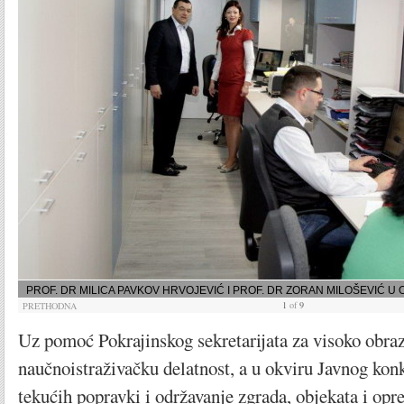
PROF. DR MILICA PAVKOV HRVOJEVIĆ I PROF. DR ZORAN MILOŠEVIĆ U
1
of
9
PRETHODNA
Uz pomoć Pokrajinskog sekretarijata za visoko obraz
naučnoistraživačku delatnost, a u okviru Javnog konk
tekućih popravki i održavanje zgrada, objekata i op