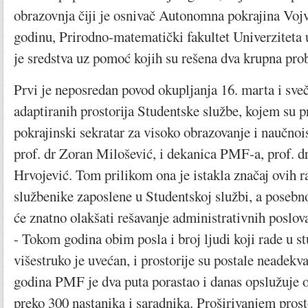
obrazovnja čiji je osnivač Autonomna pokrajina Vojv
godinu, Prirodno-matematički fakultet Univerzitet
je sredstva uz pomoć kojih su rešena dva krupna pro
Prvi je neposredan povod okupljanja 16. marta i sve
adaptiranih prostorija Studentske službe, kojem su p
pokrajinski sekratar za visoko obrazovanje i naučnoi
prof. dr Zoran Milošević, i dekanica PMF-a, prof. d
Hrvojević. Tom prilikom ona je istakla značaj ovih r
službenike zaposlene u Studentskoj službi, a posebn
će znatno olakšati rešavanje administrativnih poslov
- Tokom godina obim posla i broj ljudi koji rade u st
višestruko je uvećan, i prostorije su postale neadekv
godina PMF je dva puta porastao i danas opslužuje o
preko 300 nastanika i saradnika. Proširivanjem prost