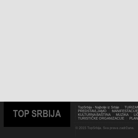
TopSrbija - Najbolje iz Srbije
TURIZA
TOP SRBIJA
PREDSTAVLJAMO
MANIFESTACIJE
KULTURNA BAŠTINA
MUZIKA
LI
TURISTIČKE ORGANIZACIJE
PLAN
© 2015 TopSrbija. Sva prava zadržana.