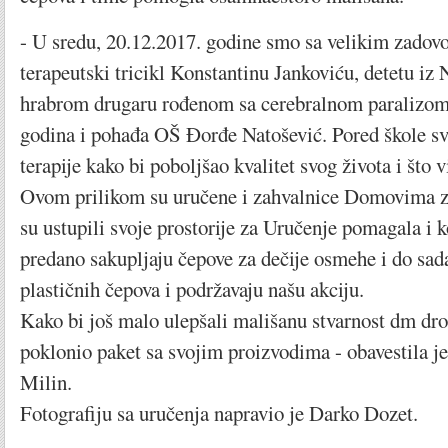
- U sredu, 20.12.2017. godine smo sa velikim zadovo
terapeutski tricikl Konstantinu Jankoviću, detetu i
hrabrom drugaru rođenom sa cerebralnom paralizom
godina i pohađa OŠ Đorđe Natošević. Pored škole s
terapije kako bi poboljšao kvalitet svog života i što 
Ovom prilikom su uručene i zahvalnice Domovima zd
su ustupili svoje prostorije za Uručenje pomagala i 
predano sakupljaju čepove za dečije osmehe i do sada
plastičnih čepova i podržavaju našu akciju.
Kako bi još malo ulepšali mališanu stvarnost dm dr
poklonio paket sa svojim proizvodima - obavestila je
Milin.
Fotografiju sa uručenja napravio je Darko Dozet.