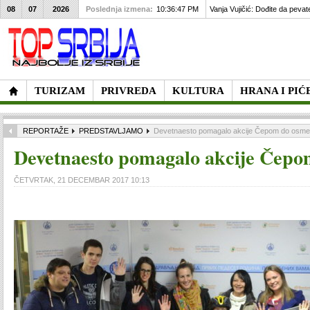
08
07
2026
Poslednja izmena:
10:36:47 PM
Vanja Vujičić: Dođite da pevat
TURIZAM
PRIVREDA
KULTURA
HRANA I PIĆ
REPORTAŽE
PREDSTAVLJAMO
Devetnaesto pomagalo akcije Čepom do osm
Devetnaesto pomagalo akcije Čep
ČETVRTAK, 21 DECEMBAR 2017 10:13