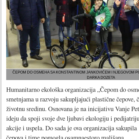
ČEPOM DO OSMEHA SA KONSTANTINOM JANKOVIĆEM I NJEGOVOM P
DARKA DOZETA
Humanitarno ekološka organizacija „Čepom do osm
smetnjama u razvoju sakupljajući plastične čepove, č
životnu sredinu. Osnovana je na inicijativu Vanje Pet
ideju da spoji svoje dve ljubavi ekologiju i pedijatri
akcije i uspela. Do sada je ova organizacija sakupila
čepova i time pomogla osamnaestoro mališana.