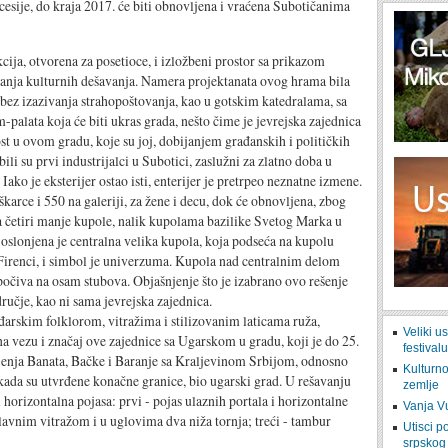
esije, do kraja 2017. će biti obnovljena i vraćena Subotičanima
kcija, otvorena za posetioce, i izložbeni prostor sa prikazom
žavanja kulturnih dešavanja. Namera projektanata ovog hrama bila
 bez izazivanja strahopoštovanja, kao u gotskim katedralama, sa
alata koja će biti ukras grada, nešto čime je jevrejska zajednica
ost u ovom gradu, koje su joj, dobijanjem građanskih i političkih
ili su prvi industrijalci u Subotici, zaslužni za zlatno doba u
ako je eksterijer ostao isti, enterijer je pretrpeo neznatne izmene.
karce i 550 na galeriji, za žene i decu, dok će obnovljena, zbog
a četiri manje kupole, nalik kupolama bazilike Svetog Marka u
, oslonjena je centralna velika kupola, koja podseća na kupolu
Firenci, i simbol je univerzuma. Kupola nad centralnim delom
očiva na osam stubova. Objašnjenje što je izabrano ovo rešenje
dručje, kao ni sama jevrejska zajednica.
đarskim folklorom, vitražima i stilizovanim laticama ruža,
Veliki 
 na vezu i značaj ove zajednice sa Ugarskom u gradu, koji je do 25.
festival
jenja Banata, Bačke i Baranje sa Kraljevinom Srbijom, odnosno
Kulturn
ada su utvrđene konačne granice, bio ugarski grad. U rešavanju
zemlje
horizontalna pojasa: prvi - pojas ulaznih portala i horizontalne
Vanja V
glavnim vitražom i u uglovima dva niža tornja; treći - tambur
Utisci p
srpskog