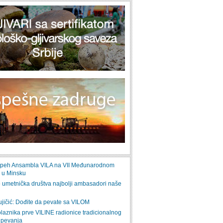
uspeh Ansambla VILA na VII Međunarodnom
u u Minsku
o umetnička društva najbolji ambasadori naše
ujičić: Dođite da pevate sa VILOM
olaznika prve VILINE radionice tradicionalnog
 pevanja