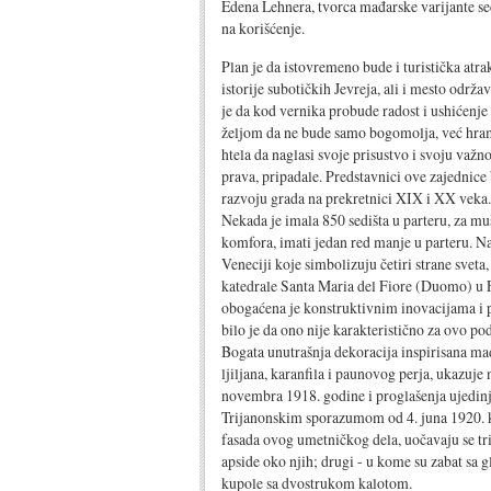
Edena Lehnera, tvorca mađarske varijante sec
na korišćenje.
Plan je da istovremeno bude i turistička atra
istorije subotičkih Jevreja, ali i mesto odr
je da kod vernika probude radost i ushićenje
željom da ne bude samo bogomolja, već hram-p
htela da naglasi svoje prisustvo i svoju važn
prava, pripadale. Predstavnici ove zajednice b
razvoju grada na prekretnici XIX i XX veka. I
Nekada je imala 850 sedišta u parteru, za muš
komfora, imati jedan red manje u parteru. N
Veneciji koje simbolizuju četiri strane sveta
katedrale Santa Maria del Fiore (Duomo) u 
obogaćena je konstruktivnim inovacijama i p
bilo je da ono nije karakteristično za ovo po
Bogata unutrašnja dekoracija inspirisana ma
ljiljana, karanfila i paunovog perja, ukazuje
novembra 1918. godine i proglašenja ujedin
Trijanonskim sporazumom od 4. juna 1920. k
fasada ovog umetničkog dela, uočavaju se tri 
apside oko njih; drugi - u kome su zabat sa 
kupole sa dvostrukom kalotom.