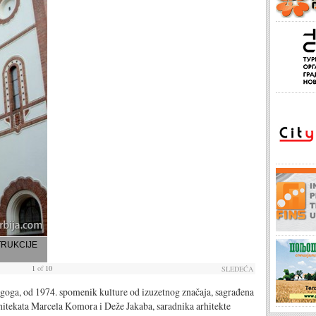
TRUKCIJE
1
of
10
SLEDEĆA
agoga, od 1974. spomenik kulture od izuzetnog značaja, sagrađena
hitekata Marcela Komora i Deže Jakaba, saradnika arhitekte