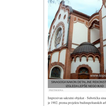
SINAGOGA NAKON DETALJNE REKONS
IZGLEDA LEPŠE NEGO IKAD
PRETHODNA
Impresivan sakralni objekat - Subotička sin
je 1902. prema projektu budimpeštanskih ar