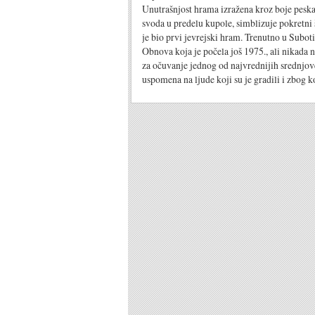
Unutrašnjost hrama izražena kroz boje peska,
svoda u predelu kupole, simblizuje pokretni
je bio prvi jevrejski hram. Trenutno u Suboti
Obnova koja je počela još 1975., ali nikada n
za očuvanje jednog od najvrednijih srednjov
uspomena na ljude koji su je gradili i zbog k