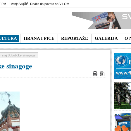
7 PM
Vanja Vujičić: Dođite da pevate sa VILOM ...
ULTURA
HRANA I PIĆE
REPORTAŽE
GALERIJA
O 
ri sjaj Subotičke sinagoge
čke sinagoge