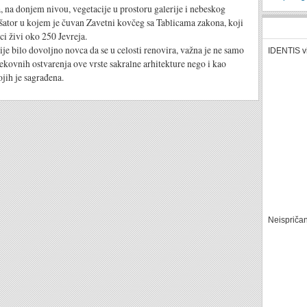
 na donjem nivou, vegetacije u prostoru galerije i nebeskog
 šator u kojem je čuvan Zavetni kovčeg sa Tablicama zakona, koji
ci živi oko 250 Jevreja.
ije bilo dovoljno novca da se u celosti renovira, važna je ne samo
IDENTIS v
ekovnih ostvarenja ove vrste sakralne arhitekture nego i kao
ojih je sagrađena.
Neispriča